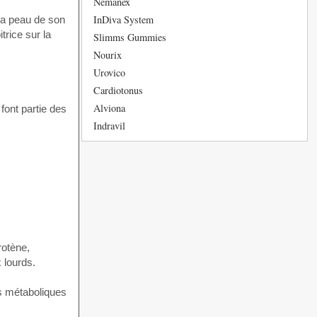
Nemanex
InDiva System
 la peau de son
trice sur la
Slimms Gummies
Nourix
Urovico
Cardiotonus
Alviona
font partie des
Indravil
rotène,
 lourds.
us métaboliques