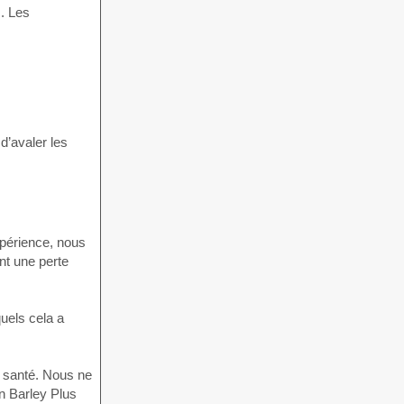
s. Les
d’avaler les
xpérience, nous
nt une perte
quels cela a
e santé. Nous ne
n Barley Plus