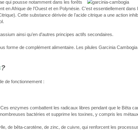
ceae qui pousse notamment dans les forêts
nt en Afrique de l’Ouest et en Polynésie. C’est essentiellement dans
trique). Cette substance dérivée de l’acide citrique a une action inhibi
ol.
tassium ainsi qu’en d’autres principes actifs secondaires.
sous forme de complément alimentaire. Les pilules Garcinia Cambogia 
s
?
de de fonctionnement :
. Ces enzymes combattent les radicaux libres pendant que le Bêta ca
e nombreuses bactéries et supprime les toxines, y compris les métaux
hylle, de bêta-carotène, de zinc, de cuivre, qui renforcent les process