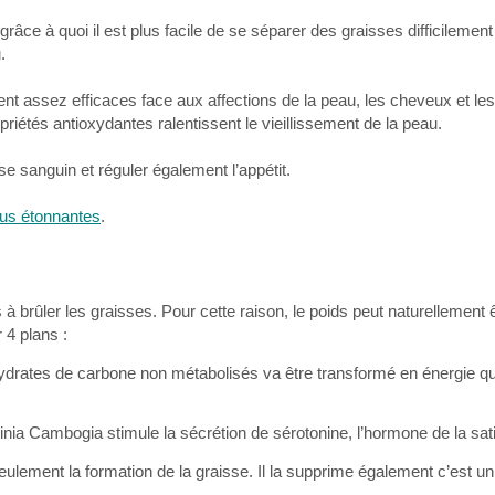
râce à quoi il est plus facile de se séparer des graisses difficilemen
.
ent assez efficaces face aux affections de la peau, les cheveux et le
priétés antioxydantes ralentissent le vieillissement de la peau.
e sanguin et réguler également l’appétit.
tus étonnantes
.
à brûler les graisses. Pour cette raison, le poids peut naturellement 
 4 plans :
hydrates de carbone non métabolisés va être transformé en énergie qu
inia Cambogia stimule la sécrétion de sérotonine, l’hormone de la sat
ement la formation de la graisse. Il la supprime également c’est un 