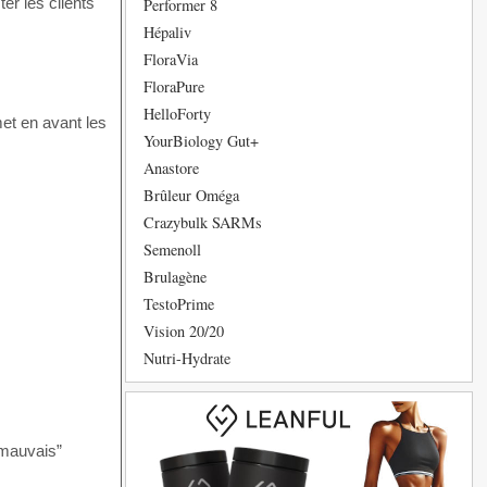
er les clients
Performer 8
Hépaliv
FloraVia
FloraPure
HelloForty
met en avant les
YourBiology Gut+
Anastore
Brûleur Oméga
Crazybulk SARMs
Semenoll
Brulagène
TestoPrime
Vision 20/20
Nutri-Hydrate
 “mauvais”