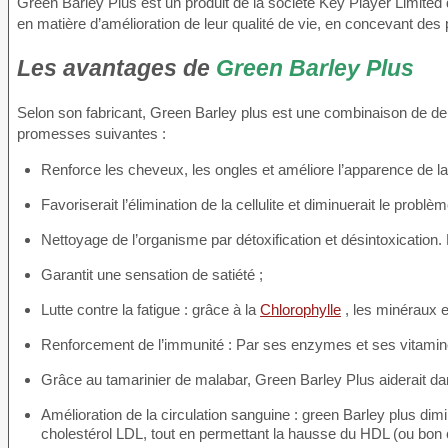
Green Barley Plus est un produit de la société Key Player Limited do
en matière d’amélioration de leur qualité de vie, en concevant des pr
Les avantages de
Green Barley Plus
Selon son fabricant, Green Barley plus est une combinaison de deux
promesses suivantes :
Renforce les cheveux, les ongles et améliore l’apparence de la
Favoriserait l’élimination de la cellulite et diminuerait le probl
Nettoyage de l’organisme par détoxification et désintoxication.
Garantit une sensation de satiété ;
Lutte contre la fatigue : grâce à la
Chlorophylle
, les minéraux e
Renforcement de l’immunité : Par ses enzymes et ses vitamines
Grâce au tamarinier de malabar, Green Barley Plus aiderait dan
Amélioration de la circulation sanguine : green Barley plus dimin
cholestérol LDL, tout en permettant la hausse du HDL (ou bon c