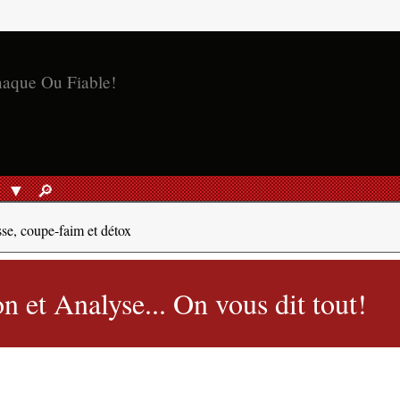
naque Ou Fiable!
S
🔎︎
RECHERCHER
sse, coupe-faim et détox
 et Analyse... On vous dit tout!