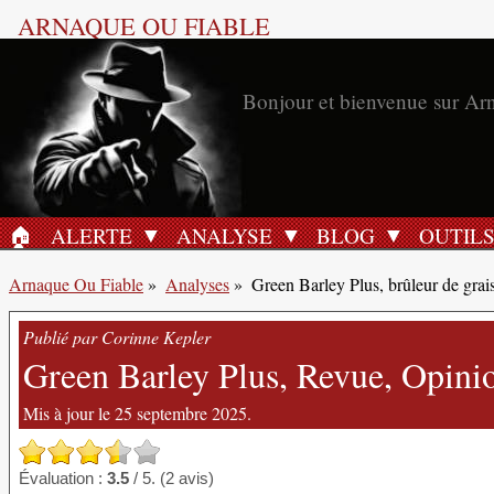
ARNAQUE OU FIABLE
Bonjour et bienvenue sur Ar
🏠︎
ALERTE
ANALYSE
BLOG
OUTIL
ACCUEIL
Arnaque Ou Fiable
»
Analyses
»
Green Barley Plus, brûleur de grai
Publié par Corinne Kepler
Green Barley Plus, Revue, Opinion
Mis à jour le 25 septembre 2025.
Évaluation :
3.5
/ 5. (2 avis)