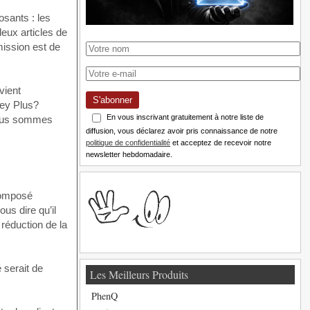
sants : les
eux articles de
mission est de
vient
S'abonner
ley Plus?
En vous inscrivant gratuitement à notre liste de
 Nous sommes
diffusion, vous déclarez avoir pris connaissance de notre
politique de confidentialité
et acceptez de recevoir notre
newsletter hebdomadaire.
 composé
us dire qu’il
réduction de la
 serait de
Les Meilleurs Produits
PhenQ