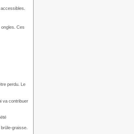
t accessibles.
s ongles. Ces
être perdu. Le
i va contribuer
iété
brûle-graisse.