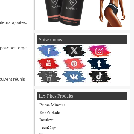
ateurs ajoutés.
Suivez-nous!
rouvent réunis
Les Pires Produits
Prima Minceur
KetoXplode
Insulevel
LeanCaps