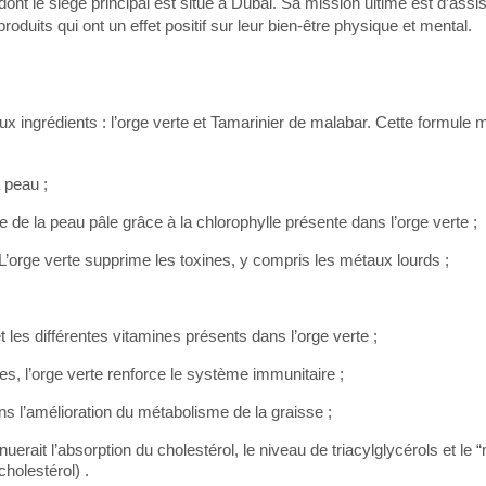
nt le siège principal est situé à Dubai. Sa mission ultime est d’assist
oduits qui ont un effet positif sur leur bien-être physique et mental.
 ingrédients : l’orge verte et Tamarinier de malabar. Cette formule 
 peau ;
ème de la peau pâle grâce à la chlorophylle présente dans l’orge verte ;
 L’orge verte supprime les toxines, y compris les métaux lourds ;
t les différentes vitamines présents dans l’orge verte ;
, l’orge verte renforce le système immunitaire ;
s l’amélioration du métabolisme de la graisse ;
uerait l’absorption du cholestérol, le niveau de triacylglycérols et le
holestérol) .