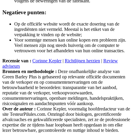
Negatieve punten:
Op de officiële website wordt de exacte dosering van de
ingrediënten niet vermeld. Meestal is het etiket van de
verpakking te vinden op de website;
Voor sommige mensen kan online kopen een probleem zijn.
Veel mensen zijn nog steeds huiverig om de computer te
vertrouwen voor het afhandelen van hun online transacties.
Recensie van :
Corinne Kepler
|
Richtlijnen herzien
|
Review
adviseurs
Bronnen en methodologie :
Deze onafhankelijke analyse van
Green Barley Plus is gebaseerd op relevante officiële documenten
van de verkoper en op consumentenervaringen om de
betrouwbaarheid te beoordelen: transparantie van het aanbod,
reputatie van de verkoper, verkoopvoorwaarden,
consumentenervaringen, openbare meldingen, handelspraktijken,
risicosignalen en aandachtspunten vóór aankoop.
Over de auteur :
Corinne Kepler, voormalig hoofdredacteur van de
site TesteurPilules.com. Omringd door biologen, gecertificeerde
afvalcoaches en gekwalificeerde specialisten, zet ze de professionele
expertise die ze tijdens haar loopbaan heeft opgedaan in om elke
lezer betrouwbare, gecontroleerde en nuttige inhoud te bieden.
Gepubliceerd in :
Analyses
|
Geen commentaar »