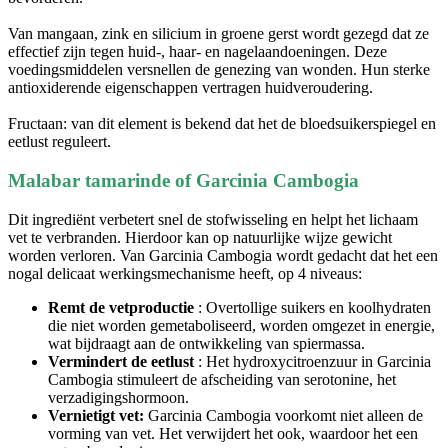
Van mangaan, zink en silicium in groene gerst wordt gezegd dat ze
effectief zijn tegen huid-, haar- en nagelaandoeningen. Deze
voedingsmiddelen versnellen de genezing van wonden. Hun sterke
antioxiderende eigenschappen vertragen huidveroudering.
Fructaan: van dit element is bekend dat het de bloedsuikerspiegel en
eetlust reguleert.
Malabar tamarinde of Garcinia Cambogia
Dit ingrediënt verbetert snel de stofwisseling en helpt het lichaam
vet te verbranden. Hierdoor kan op natuurlijke wijze gewicht
worden verloren. Van Garcinia Cambogia wordt gedacht dat het een
nogal delicaat werkingsmechanisme heeft, op 4 niveaus:
Remt de vetproductie
: Overtollige suikers en koolhydraten
die niet worden gemetaboliseerd, worden omgezet in energie,
wat bijdraagt aan de ontwikkeling van spiermassa.
Vermindert de eetlust
: Het hydroxycitroenzuur in Garcinia
Cambogia stimuleert de afscheiding van serotonine, het
verzadigingshormoon.
Vernietigt vet:
Garcinia Cambogia voorkomt niet alleen de
vorming van vet. Het verwijdert het ook, waardoor het een
vetverbrander is.