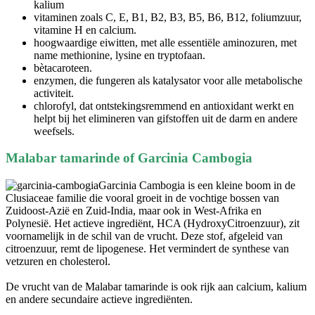
vitaminen zoals C, E, B1, B2, B3, B5, B6, B12, foliumzuur,
vitamine H en calcium.
hoogwaardige eiwitten, met alle essentiële aminozuren, met
name methionine, lysine en tryptofaan.
bètacaroteen.
enzymen, die fungeren als katalysator voor alle metabolische
activiteit.
chlorofyl, dat ontstekingsremmend en antioxidant werkt en
helpt bij het elimineren van gifstoffen uit de darm en andere
weefsels.
Malabar tamarinde of Garcinia Cambogia
Garcinia Cambogia is een kleine boom in de
Clusiaceae familie die vooral groeit in de vochtige bossen van
Zuidoost-Azië en Zuid-India, maar ook in West-Afrika en
Polynesië. Het actieve ingrediënt, HCA (HydroxyCitroenzuur), zit
voornamelijk in de schil van de vrucht. Deze stof, afgeleid van
citroenzuur, remt de lipogenese. Het vermindert de synthese van
vetzuren en cholesterol.
De vrucht van de Malabar tamarinde is ook rijk aan calcium, kalium
en andere secundaire actieve ingrediënten.
Extracten van de vruchtschil worden op de markt verkocht in de