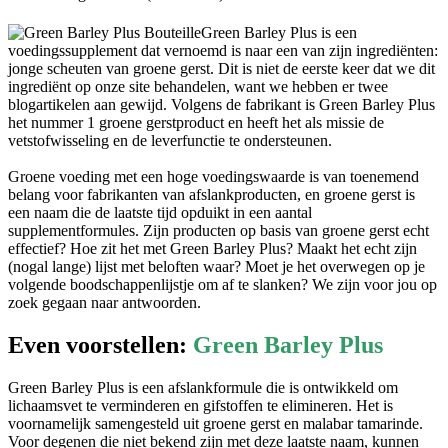
Green Barley Plus is een
voedingssupplement dat vernoemd is naar een van zijn ingrediënten:
jonge scheuten van groene gerst. Dit is niet de eerste keer dat we dit
ingrediënt op onze site behandelen, want we hebben er twee
blogartikelen aan gewijd. Volgens de fabrikant is Green Barley Plus
het nummer 1 groene gerstproduct en heeft het als missie de
vetstofwisseling en de leverfunctie te ondersteunen.
Groene voeding met een hoge voedingswaarde is van toenemend
belang voor fabrikanten van afslankproducten, en groene gerst is
een naam die de laatste tijd opduikt in een aantal
supplementformules. Zijn producten op basis van groene gerst echt
effectief? Hoe zit het met Green Barley Plus? Maakt het echt zijn
(nogal lange) lijst met beloften waar? Moet je het overwegen op je
volgende boodschappenlijstje om af te slanken? We zijn voor jou op
zoek gegaan naar antwoorden.
Even voorstellen:
Green Barley Plus
Green Barley Plus is een afslankformule die is ontwikkeld om
lichaamsvet te verminderen en gifstoffen te elimineren. Het is
voornamelijk samengesteld uit groene gerst en malabar tamarinde.
Voor degenen die niet bekend zijn met deze laatste naam, kunnen
we je vertellen dat het gewoon de beroemde Garcinia Cambogia is.