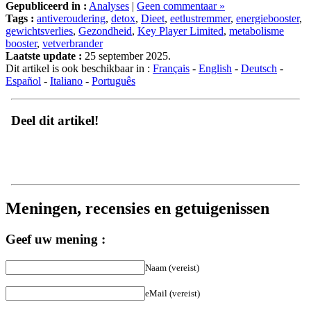
Tags :
antiveroudering
,
detox
,
Dieet
,
eetlustremmer
,
energiebooster
,
gewichtsverlies
,
Gezondheid
,
Key Player Limited
,
metabolisme
booster
,
vetverbrander
Laatste update :
25 september 2025.
Dit artikel is ook beschikbaar in :
Français
-
English
-
Deutsch
-
Español
-
Italiano
-
Português
Deel dit artikel!
Meningen, recensies en getuigenissen
Geef uw mening :
Naam (vereist)
eMail (vereist)