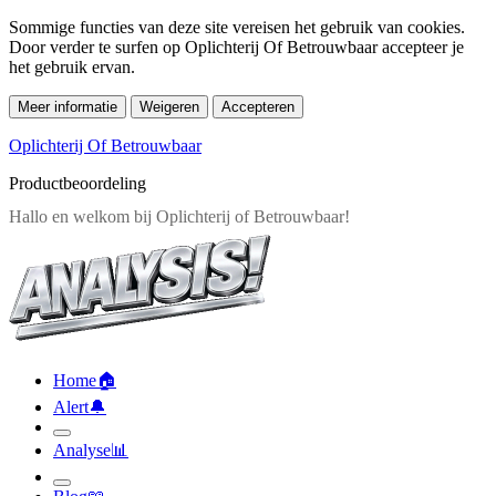
Sommige functies van deze site vereisen het gebruik van cookies.
Door verder te surfen op Oplichterij Of Betrouwbaar accepteer je
het gebruik ervan.
Meer informatie
Weigeren
Accepteren
Oplichterij Of Betrouwbaar
Productbeoordeling
Home
🏠︎
Alert
🔔︎
Analyse
📊︎
Blog
📖︎