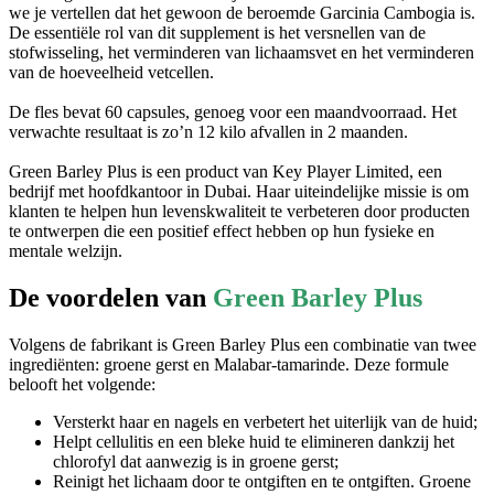
De essentiële rol van dit supplement is het versnellen van de
stofwisseling, het verminderen van lichaamsvet en het verminderen
van de hoeveelheid vetcellen.
De fles bevat 60 capsules, genoeg voor een maandvoorraad. Het
verwachte resultaat is zo’n 12 kilo afvallen in 2 maanden.
Green Barley Plus is een product van Key Player Limited, een
bedrijf met hoofdkantoor in Dubai. Haar uiteindelijke missie is om
klanten te helpen hun levenskwaliteit te verbeteren door producten
te ontwerpen die een positief effect hebben op hun fysieke en
mentale welzijn.
De voordelen van
Green Barley Plus
Volgens de fabrikant is Green Barley Plus een combinatie van twee
ingrediënten: groene gerst en Malabar-tamarinde. Deze formule
belooft het volgende:
Versterkt haar en nagels en verbetert het uiterlijk van de huid;
Helpt cellulitis en een bleke huid te elimineren dankzij het
chlorofyl dat aanwezig is in groene gerst;
Reinigt het lichaam door te ontgiften en te ontgiften. Groene
gerst verwijdert gifstoffen, waaronder zware metalen;