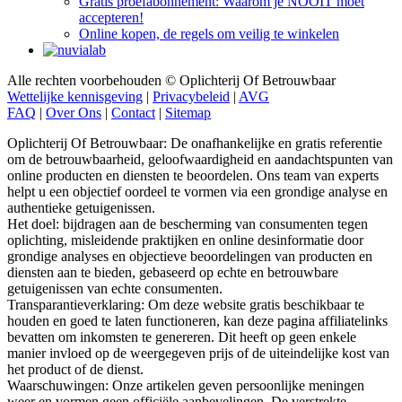
accepteren!
Online kopen, de regels om veilig te winkelen
Alle rechten voorbehouden © Oplichterij Of Betrouwbaar
Wettelijke kennisgeving
|
Privacybeleid
|
AVG
FAQ
|
Over Ons
|
Contact
|
Sitemap
Oplichterij Of Betrouwbaar: De onafhankelijke en gratis referentie
om de betrouwbaarheid, geloofwaardigheid en aandachtspunten van
online producten en diensten te beoordelen. Ons team van experts
helpt u een objectief oordeel te vormen via een grondige analyse en
authentieke getuigenissen.
Het doel: bijdragen aan de bescherming van consumenten tegen
oplichting, misleidende praktijken en online desinformatie door
grondige analyses en objectieve beoordelingen van producten en
diensten aan te bieden, gebaseerd op echte en betrouwbare
getuigenissen van echte consumenten.
Transparantieverklaring: Om deze website gratis beschikbaar te
houden en goed te laten functioneren, kan deze pagina affiliatelinks
bevatten om inkomsten te genereren. Dit heeft op geen enkele
manier invloed op de weergegeven prijs of de uiteindelijke kost van
het product of de dienst.
Waarschuwingen: Onze artikelen geven persoonlijke meningen
weer en vormen geen officiële aanbevelingen. De verstrekte
informatie is indicatief en moet worden bevestigd bij de fabrikant,