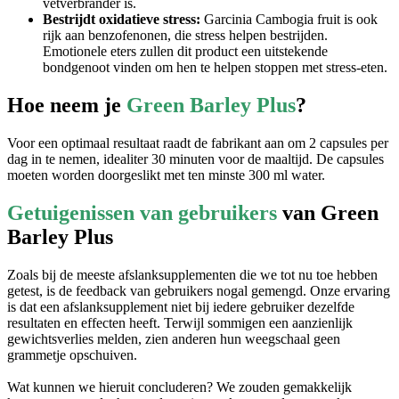
Bestrijdt oxidatieve stress:
Garcinia Cambogia fruit is ook
rijk aan benzofenonen, die stress helpen bestrijden.
Emotionele eters zullen dit product een uitstekende
bondgenoot vinden om hen te helpen stoppen met stress-eten.
Hoe neem je
Green Barley Plus
?
Voor een optimaal resultaat raadt de fabrikant aan om 2 capsules per
dag in te nemen, idealiter 30 minuten voor de maaltijd. De capsules
moeten worden doorgeslikt met ten minste 300 ml water.
Getuigenissen van gebruikers
van Green
Barley Plus
Zoals bij de meeste afslanksupplementen die we tot nu toe hebben
getest, is de feedback van gebruikers nogal gemengd. Onze ervaring
is dat een afslanksupplement niet bij iedere gebruiker dezelfde
resultaten en effecten heeft. Terwijl sommigen een aanzienlijk
gewichtsverlies melden, zien anderen hun weegschaal geen
grammetje opschuiven.
Wat kunnen we hieruit concluderen? We zouden gemakkelijk
kunnen zeggen dat het product niet werkt, maar dat zou ook