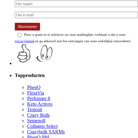
Abonneren
Door u gratis in te schrijven op onze mailinglijst, verklaart u dat u onze
privacybeleid
en ga akkoord met het ontvangen van onze wekelijkse nieuwsbrief.
Topproducten
PhenQ
FloraVia
Performer 8
Keto Actives
Testosil
Crazy Bulk
Semenoll
Collagen Select
Crazybulk SARMs
PhenQ PM
NooCube Slaap Upgrade