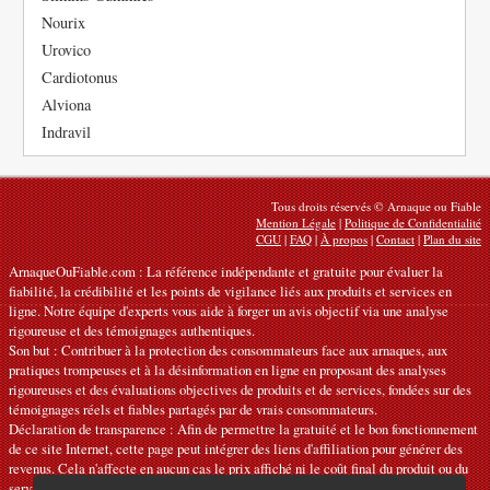
Nourix
Urovico
Cardiotonus
Alviona
Indravil
Tous droits réservés © Arnaque ou Fiable
Mention Légale
|
Politique de Confidentialité
CGU
|
FAQ
|
À propos
|
Contact
|
Plan du site
ArnaqueOuFiable.com : La référence indépendante et gratuite pour évaluer la
fiabilité, la crédibilité et les points de vigilance liés aux produits et services en
ligne. Notre équipe d'experts vous aide à forger un avis objectif via une analyse
rigoureuse et des témoignages authentiques.
Son but : Contribuer à la protection des consommateurs face aux arnaques, aux
pratiques trompeuses et à la désinformation en ligne en proposant des analyses
rigoureuses et des évaluations objectives de produits et de services, fondées sur des
témoignages réels et fiables partagés par de vrais consommateurs.
Déclaration de transparence : Afin de permettre la gratuité et le bon fonctionnement
de ce site Internet, cette page peut intégrer des liens d'affiliation pour générer des
revenus. Cela n'affecte en aucun cas le prix affiché ni le coût final du produit ou du
service.