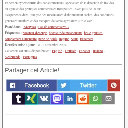
Expert en cybersécurité des consommateurs, spécialiste de la détection de fraudes
en ligne et des pratiques commerciales trompeuses. Avec plus de 20 ans
d'expérience dans l'analyse des mécanismes d'abonnement cachés, des conditions
générales illisibles et des tactiques de vente agressives sur le web.
Posté dans :
Analyses
|
Pas de commentaires »
Étiquettes :
boosteur d'énergie
,
boosteur de métabolisme
,
brule graisses
,
complément alimentaire
,
perte de poids
,
Régime
,
Santé
,
traitement
Dernière mise à jour :
le 21 novembre 2025.
Cet article est aussi disponible en :
English
-
Deutsch
-
Español
-
Italiano
-
Nederlands
-
Português
Partager cet Article!