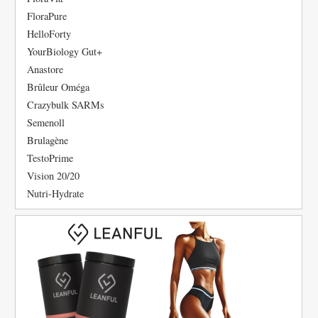
FloraPure
HelloForty
YourBiology Gut+
Anastore
Brûleur Oméga
Crazybulk SARMs
Semenoll
Brulagène
TestoPrime
Vision 20/20
Nutri-Hydrate