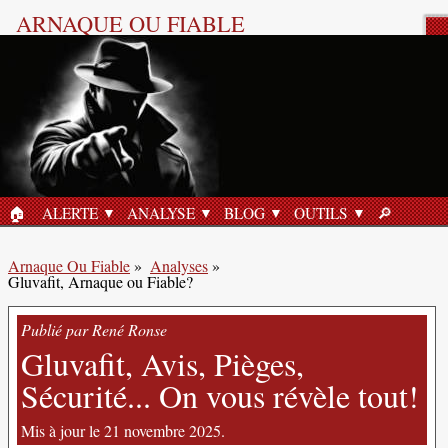
ARNAQUE OU FIABLE
Analyse Produit
🏠︎
ALERTE
ANALYSE
BLOG
OUTILS
🔎︎
ACCUEIL
RECHERC
Arnaque Ou Fiable
»
Analyses
»
Gluvafit, Arnaque ou Fiable?
Publié par René Ronse
Gluvafit, Avis, Pièges,
Sécurité... On vous révèle tout!
Mis à jour le 21 novembre 2025.