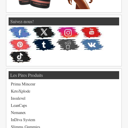
Suivez-nous!
Les Pires Produits
Prima Minceur
KetoXplode
Insulevel
LeanCaps
Nemanex
InDiva System
Slimms Gummies