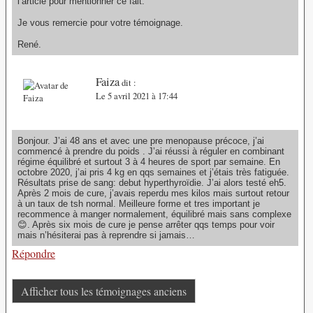
l’article pour mentionner ce fait.
Je vous remercie pour votre témoignage.
René.
Faiza
dit :
Le 5 avril 2021 à 17:44
Bonjour. J’ai 48 ans et avec une pre menopause précoce, j’ai
commencé à prendre du poids . J’ai réussi à réguler en combinant
régime équilibré et surtout 3 à 4 heures de sport par semaine. En
octobre 2020, j’ai pris 4 kg en qqs semaines et j’étais très fatiguée.
Résultats prise de sang: debut hyperthyroïdie. J’ai alors testé eh5.
Après 2 mois de cure, j’avais reperdu mes kilos mais surtout retour
à un taux de tsh normal. Meilleure forme et tres important je
recommence à manger normalement, équilibré mais sans complexe
😊. Après six mois de cure je pense arrêter qqs temps pour voir
mais n’hésiterai pas à reprendre si jamais…
Répondre
Afficher tous les témoignages anciens