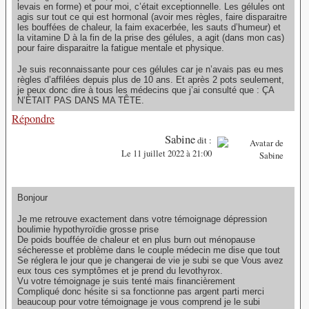
levais en forme) et pour moi, c’était exceptionnelle. Les gélules ont
agis sur tout ce qui est hormonal (avoir mes règles, faire disparaitre
les bouffées de chaleur, la faim exacerbée, les sauts d’humeur) et
la vitamine D à la fin de la prise des gélules, a agit (dans mon cas)
pour faire disparaitre la fatigue mentale et physique.
Je suis reconnaissante pour ces gélules car je n’avais pas eu mes
règles d’affilées depuis plus de 10 ans. Et après 2 pots seulement,
je peux donc dire à tous les médecins que j’ai consulté que : ÇA
N’ÉTAIT PAS DANS MA TÊTE.
Répondre
Sabine
dit :
Le 11 juillet 2022 à 21:00
Bonjour
Je me retrouve exactement dans votre témoignage dépression
boulimie hypothyroïdie grosse prise
De poids bouffée de chaleur et en plus burn out ménopause
sécheresse et problème dans le couple médecin me dise que tout
Se réglera le jour que je changerai de vie je subi se que Vous avez
eux tous ces symptômes et je prend du levothyrox.
Vu votre témoignage je suis tenté mais financièrement
Compliqué donc hésite si sa fonctionne pas argent parti merci
beaucoup pour votre témoignage je vous comprend je le subi