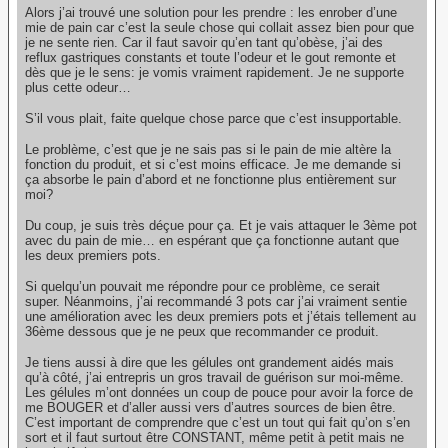
Alors j’ai trouvé une solution pour les prendre : les enrober d’une
mie de pain car c’est la seule chose qui collait assez bien pour que
je ne sente rien. Car il faut savoir qu’en tant qu’obèse, j’ai des
reflux gastriques constants et toute l’odeur et le gout remonte et
dès que je le sens: je vomis vraiment rapidement. Je ne supporte
plus cette odeur…
S’il vous plait, faite quelque chose parce que c’est insupportable.
Le problème, c’est que je ne sais pas si le pain de mie altère la
fonction du produit, et si c’est moins efficace. Je me demande si
ça absorbe le pain d’abord et ne fonctionne plus entièrement sur
moi?
Du coup, je suis très déçue pour ça. Et je vais attaquer le 3ème pot
avec du pain de mie… en espérant que ça fonctionne autant que
les deux premiers pots.
Si quelqu’un pouvait me répondre pour ce problème, ce serait
super. Néanmoins, j’ai recommandé 3 pots car j’ai vraiment sentie
une amélioration avec les deux premiers pots et j’étais tellement au
36ème dessous que je ne peux que recommander ce produit.
Je tiens aussi à dire que les gélules ont grandement aidés mais
qu’à côté, j’ai entrepris un gros travail de guérison sur moi-même.
Les gélules m’ont données un coup de pouce pour avoir la force de
me BOUGER et d’aller aussi vers d’autres sources de bien être.
C’est important de comprendre que c’est un tout qui fait qu’on s’en
sort et il faut surtout être CONSTANT, même petit à petit mais ne