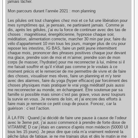
jamais lâcher.
Mon parcours durant l’année 2021 : mon planning
Les pilules ont tout changées chez moi et ce fut une libération pour
mes symptômes qui, je pensais, ne partiraient jamais. Comme je
dis, après les gélules, j’ai eu la force de continuer avec des tas de
choses : magnétiseur, énergéticienne, hypnose chaque soir,
méditation, alimentation correcte, marcher 30 min par jour, faire du
vélo d’appartement 10 min tous les jours, manger plus de cru pour
reposer les intestins, IG BAS, faire un petit jeune intermittent
chaque mois, prononcer des phrases positives chaque jour devant
ma glace, prendre soin de moi et m’aimer, prendre soin de mon
corps (le masser, l’hydrater) pour me reconnecter à lui, même si il
me faisait souffrir et qu’il n’était pas comme je le voulais à ce
moment précis et le remercier de me permettre de vivre et de faire
des choses, visualiser mes rêves, faire un planning et m’y tenir
avec des alarmes, faire du yoga (hyper efficace) par forcément des
choses physiques mais pratiquer le vrai yoga méditatif puis aussi
me reconnecter au monde, en échangeant. Être soutenue par sa
famille si possible mais sinon c’est pas grave, vous avez toujours
la survie en vous. Je reviens de loin, et j’ai encore des efforts à
faire mais je remercie ce petit coup de pouce. Foncez, car la
guérison : c’est l’action.
À LA FIN : Quand j’ai décidé de faire une pause à cause de l’odeur
avec le 3eme pot, j’ai aussi commencé à prendre de forte dose de
VITAMINE D car j’étais en carence d’après mon médecin (50000 UI
tous les 15 jours). Je peux dire que cela m’a vraiment redonné la
pêche (plus de fatigue, je ne me trainais plus et dès le matin je me