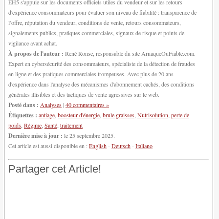
EH5 s'appuie sur les documents officiels utiles du vendeur et sur les retours
d'expérience consommateurs pour évaluer son niveau de fiabilité : transparence de
l’offre, réputation du vendeur, conditions de vente, retours consommateurs,
signalements publics, pratiques commerciales, signaux de risque et points de
vigilance avant achat.
À propos de l'auteur :
René Ronse, responsable du site ArnaqueOuFiable.com.
Expert en cybersécurité des consommateurs, spécialiste de la détection de fraudes
en ligne et des pratiques commerciales trompeuses. Avec plus de 20 ans
d'expérience dans l'analyse des mécanismes d'abonnement cachés, des conditions
générales illisibles et des tactiques de vente agressives sur le web.
Posté dans :
Analyses
|
40 commentaires »
Étiquettes :
antiage
,
boosteur d'énergie
,
brule graisses
,
Nutrisolution
,
perte de
poids
,
Régime
,
Santé
,
traitement
Dernière mise à jour :
le 25 septembre 2025.
Cet article est aussi disponible en :
English
-
Deutsch
-
Italiano
Partager cet Article!