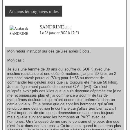
Anciens témoignages utiles
SANDRINE
dit :
Le 28 janvier 2022 à 17:23
Mon retour instructif sur ces gélules après 3 pots.
Mon cas :
Je suis une femme de 30 ans qui souffre du SOPK avec une
insulino resistance et une obésité modérée, j’ai pris 30 kilos en 2
ans sans savoir pourquoi (80kg pour 1m55 au moment de
commander les gélules alors que j’ai toujours été menue 50 kilos).
Je suis également passée d’un bonnet C À J (wtf). Ce n’est
qu’après avoir pris ces kilos que je suis devenue déprimée car je ne
me reconnaissais plus et j’ai commencé à souffrir de tas de
symptômes douloureux qui m’ont encore plus enfermés dans un
cercle vicieux. Et je pense que ce sont les hormones qui m’ont
rendu comme cela et non le contraire car j’allais très bien avant !
C’est important de dire que la dépression ne cause pas toujours
mais qu’elle survient avec les hormones et PART avec les
hormones. On n’a cessé de me dire le contraire et je peux dire que
c’est faux dans certains cas. « Ça ira mieux quand tu ne seras plus