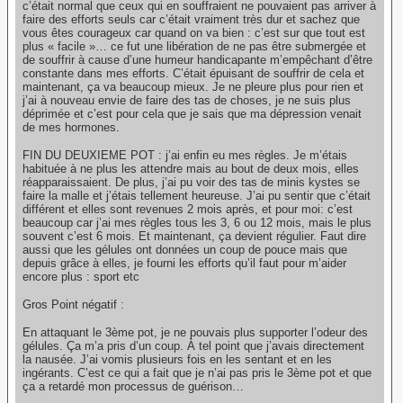
c’était normal que ceux qui en souffraient ne pouvaient pas arriver à
faire des efforts seuls car c’était vraiment très dur et sachez que
vous êtes courageux car quand on va bien : c’est sur que tout est
plus « facile »… ce fut une libération de ne pas être submergée et
de souffrir à cause d’une humeur handicapante m’empêchant d’être
constante dans mes efforts. C’était épuisant de souffrir de cela et
maintenant, ça va beaucoup mieux. Je ne pleure plus pour rien et
j’ai à nouveau envie de faire des tas de choses, je ne suis plus
déprimée et c’est pour cela que je sais que ma dépression venait
de mes hormones.
FIN DU DEUXIEME POT : j’ai enfin eu mes règles. Je m’étais
habituée à ne plus les attendre mais au bout de deux mois, elles
réapparaissaient. De plus, j’ai pu voir des tas de minis kystes se
faire la malle et j’étais tellement heureuse. J’ai pu sentir que c’était
différent et elles sont revenues 2 mois après, et pour moi: c’est
beaucoup car j’ai mes règles tous les 3, 6 ou 12 mois, mais le plus
souvent c’est 6 mois. Et maintenant, ça devient régulier. Faut dire
aussi que les gélules ont données un coup de pouce mais que
depuis grâce à elles, je fourni les efforts qu’il faut pour m’aider
encore plus : sport etc
Gros Point négatif :
En attaquant le 3ème pot, je ne pouvais plus supporter l’odeur des
gélules. Ça m’a pris d’un coup. À tel point que j’avais directement
la nausée. J’ai vomis plusieurs fois en les sentant et en les
ingérants. C’est ce qui a fait que je n’ai pas pris le 3ème pot et que
ça a retardé mon processus de guérison…