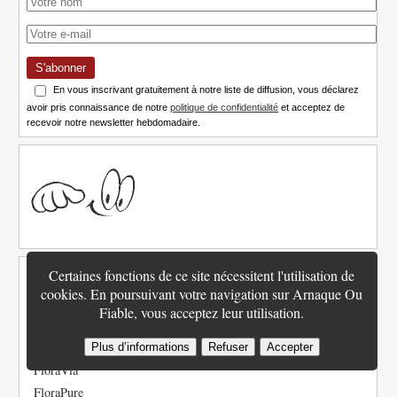
S'abonner
En vous inscrivant gratuitement à notre liste de diffusion, vous déclarez
avoir pris connaissance de notre
politique de confidentialité
et acceptez de
recevoir notre newsletter hebdomadaire.
Certaines fonctions de ce site nécessitent l'utilisation de
Les Meilleurs Produits
cookies. En poursuivant votre navigation sur Arnaque Ou
PhenQ
Fiable, vous acceptez leur utilisation.
Performer 8
Hépaliv
Plus d’informations
Refuser
Accepter
FloraVia
FloraPure