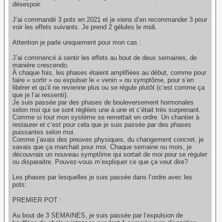
désespoir.
J’ai commandé 3 pots en 2021 et je viens d’en recommander 3 pour
voir les effets suivants. Je prend 2 gélules le midi.
Attention je parle uniquement pour mon cas :
J’ai commencé à sentir les effets au bout de deux semaines, de
manière crescendo.
À chaque fois, les phases étaient amplifiées au début, comme pour
faire « sortir » ou expulser le « venin » ou symptôme, pour s’en
libérer et qu’il ne revienne plus ou se régule plutôt (c’est comme ça
que je l’ai ressenti).
Je suis passée par des phases de bouleversement hormonales
selon moi qui se sont réglées une à une et c’était très surprenant.
Comme si tout mon système se remettait en ordre. Un chantier à
restaurer et c’est pour cela que je suis passée par des phases
puissantes selon moi.
Comme j’avais des preuves physiques, du changement concret, je
savais que ça marchait pour moi. Chaque semaine ou mois, je
découvrais un nouveau symptôme qui sortait de moi pour se réguler
ou disparaitre. Pouvez-vous m’expliquer ce que ça veut dire?
Les phases par lesquelles je suis passée dans l’ordre avec les
pots:
PREMIER POT :
Au bout de 3 SEMAINES, je suis passée par l’expulsion de