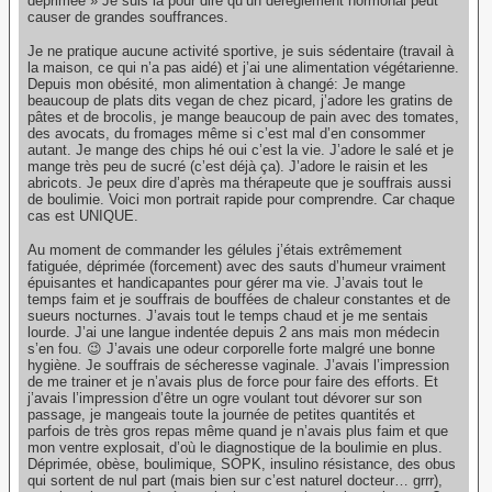
déprimée » Je suis là pour dire qu’un dérèglement hormonal peut
causer de grandes souffrances.
Je ne pratique aucune activité sportive, je suis sédentaire (travail à
la maison, ce qui n’a pas aidé) et j’ai une alimentation végétarienne.
Depuis mon obésité, mon alimentation à changé: Je mange
beaucoup de plats dits vegan de chez picard, j’adore les gratins de
pâtes et de brocolis, je mange beaucoup de pain avec des tomates,
des avocats, du fromages même si c’est mal d’en consommer
autant. Je mange des chips hé oui c’est la vie. J’adore le salé et je
mange très peu de sucré (c’est déjà ça). J’adore le raisin et les
abricots. Je peux dire d’après ma thérapeute que je souffrais aussi
de boulimie. Voici mon portrait rapide pour comprendre. Car chaque
cas est UNIQUE.
Au moment de commander les gélules j’étais extrêmement
fatiguée, déprimée (forcement) avec des sauts d’humeur vraiment
épuisantes et handicapantes pour gérer ma vie. J’avais tout le
temps faim et je souffrais de bouffées de chaleur constantes et de
sueurs nocturnes. J’avais tout le temps chaud et je me sentais
lourde. J’ai une langue indentée depuis 2 ans mais mon médecin
s’en fou. 😉 J’avais une odeur corporelle forte malgré une bonne
hygiène. Je souffrais de sécheresse vaginale. J’avais l’impression
de me trainer et je n’avais plus de force pour faire des efforts. Et
j’avais l’impression d’être un ogre voulant tout dévorer sur son
passage, je mangeais toute la journée de petites quantités et
parfois de très gros repas même quand je n’avais plus faim et que
mon ventre explosait, d’où le diagnostique de la boulimie en plus.
Déprimée, obèse, boulimique, SOPK, insulino résistance, des obus
qui sortent de nul part (mais bien sur c’est naturel docteur… grrr),