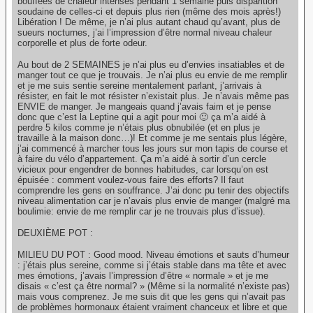
bouffées de chaleur intenses pendant 1 semaine puis disparition
soudaine de celles-ci et depuis plus rien (même des mois après!)
Libération ! De même, je n’ai plus autant chaud qu’avant, plus de
sueurs nocturnes, j’ai l’impression d’être normal niveau chaleur
corporelle et plus de forte odeur.
Au bout de 2 SEMAINES je n’ai plus eu d’envies insatiables et de
manger tout ce que je trouvais. Je n’ai plus eu envie de me remplir
et je me suis sentie sereine mentalement parlant, j’arrivais à
résister, en fait le mot résister n’existait plus. Je n’avais même pas
ENVIE de manger. Je mangeais quand j’avais faim et je pense
donc que c’est la Leptine qui a agit pour moi 🙂 ça m’a aidé à
perdre 5 kilos comme je n’étais plus obnubilée (et en plus je
travaille à la maison donc…)! Et comme je me sentais plus légère,
j’ai commencé à marcher tous les jours sur mon tapis de course et
à faire du vélo d’appartement. Ça m’a aidé à sortir d’un cercle
vicieux pour engendrer de bonnes habitudes, car lorsqu’on est
épuisée : comment voulez-vous faire des efforts? Il faut
comprendre les gens en souffrance. J’ai donc pu tenir des objectifs
niveau alimentation car je n’avais plus envie de manger (malgré ma
boulimie: envie de me remplir car je ne trouvais plus d’issue).
DEUXIÈME POT :
MILIEU DU POT : Good mood. Niveau émotions et sauts d’humeur
: j’étais plus sereine, comme si j’étais stable dans ma tête et avec
mes émotions, j’avais l’impression d’être « normale » et je me
disais « c’est ça être normal? » (Même si la normalité n’existe pas)
mais vous comprenez. Je me suis dit que les gens qui n’avait pas
de problèmes hormonaux étaient vraiment chanceux et libre et que