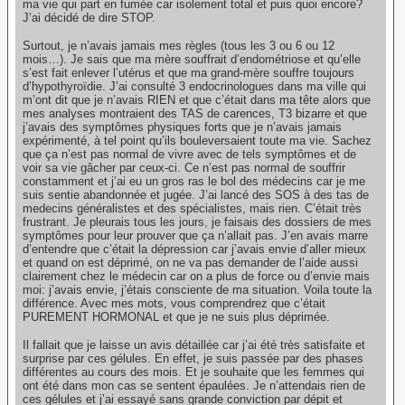
ma vie qui part en fumée car isolement total et puis quoi encore?
J’ai décidé de dire STOP.
Surtout, je n’avais jamais mes règles (tous les 3 ou 6 ou 12
mois…). Je sais que ma mère souffrait d’endométriose et qu’elle
s’est fait enlever l’utérus et que ma grand-mère souffre toujours
d’hypothyroïdie. J’ai consulté 3 endocrinologues dans ma ville qui
m’ont dit que je n’avais RIEN et que c’était dans ma tête alors que
mes analyses montraient des TAS de carences, T3 bizarre et que
j’avais des symptômes physiques forts que je n’avais jamais
expérimenté, à tel point qu’ils bouleversaient toute ma vie. Sachez
que ça n’est pas normal de vivre avec de tels symptômes et de
voir sa vie gâcher par ceux-ci. Ce n’est pas normal de souffrir
constamment et j’ai eu un gros ras le bol des médecins car je me
suis sentie abandonnée et jugée. J’ai lancé des SOS à des tas de
medecins généralistes et des spécialistes, mais rien. C’était très
frustrant. Je pleurais tous les jours, je faisais des dossiers de mes
symptômes pour leur prouver que ça n’allait pas. J’en avais marre
d’entendre que c’était la dépression car j’avais envie d’aller mieux
et quand on est déprimé, on ne va pas demander de l’aide aussi
clairement chez le médecin car on a plus de force ou d’envie mais
moi: j’avais envie, j’étais consciente de ma situation. Voila toute la
différence. Avec mes mots, vous comprendrez que c’était
PUREMENT HORMONAL et que je ne suis plus déprimée.
Il fallait que je laisse un avis détaillée car j’ai été très satisfaite et
surprise par ces gélules. En effet, je suis passée par des phases
différentes au cours des mois. Et je souhaite que les femmes qui
ont été dans mon cas se sentent épaulées. Je n’attendais rien de
ces gélules et j’ai essayé sans grande conviction par dépit et