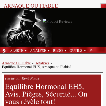
ARNAQUE OU FIABLE
Analyse Produit
🏠︎
ALERTE
ANALYSE
BLOG
OUTILS
🔎︎
ACCUEIL
RECHERC
Arnaque Ou Fiable
»
Analyses
»
Equilibre Hormonal EH5, Arnaque ou Fiable?
Publié par René Ronse
Equilibre Hormonal EH5,
Avis, Pièges, Sécurité... On
vous révèle tout!