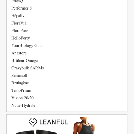
PhenQ
Performer 8
Hépaliv
FloraVia
FloraPure
HelloForty
YourBiology Gut+
Anastore
Brûleur Oméga
Crazybulk SARMs
Semenoll
Brulagène
TestoPrime
Vision 20/20
Nutri-Hydrate