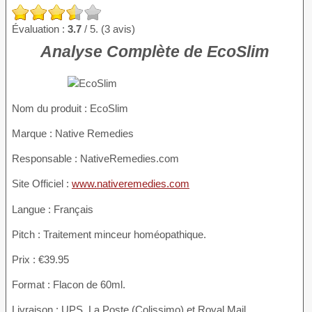
Évaluation :
3.7
/ 5. (3 avis)
Analyse Complète de EcoSlim
Nom du produit
: EcoSlim
Marque : Native Remedies
Responsable : NativeRemedies.com
Site Officiel :
www.nativeremedies.com
Langue : Français
Pitch : Traitement minceur homéopathique.
Prix : €39.95
Format : Flacon de 60ml.
Livraison : UPS, La Poste (Colissimo) et Royal Mail.