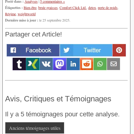
Posté dans :
Analyses
|
5 commentaires »
Étiquettes :
Bien-être
,
brule graisses
,
Comfort Click Ltd.
,
detox
,
perte de poids
,
Régime
,
weightworld
Dernière mise à jour :
le 25 septembre 2025.
Partager cet Article!
Avis, Critiques et Témoignages
Il y a 5 témoignages pour cette analyse.
Anciens témoignages utiles