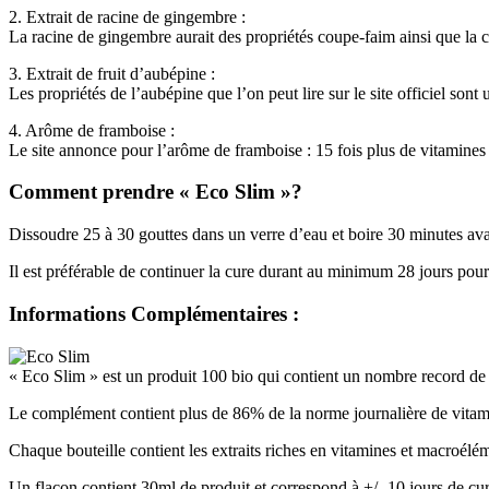
2. Extrait de racine de gingembre :
La racine de gingembre aurait des propriétés coupe-faim ainsi que la ca
3. Extrait de fruit d’aubépine :
Les propriétés de l’aubépine que l’on peut lire sur le site officiel so
4. Arôme de framboise :
Le site annonce pour l’arôme de framboise : 15 fois plus de vitamines 
Comment prendre « Eco Slim »?
Dissoudre 25 à 30 gouttes dans un verre d’eau et boire 30 minutes avant
Il est préférable de continuer la cure durant au minimum 28 jours pour 
Informations Complémentaires :
« Eco Slim » est un produit 100 bio qui contient un nombre record de 
Le complément contient plus de 86% de la norme journalière de vitam
Chaque bouteille contient les extraits riches en vitamines et macroéléme
Un flacon contient 30ml de produit et correspond à +/- 10 jours de cu