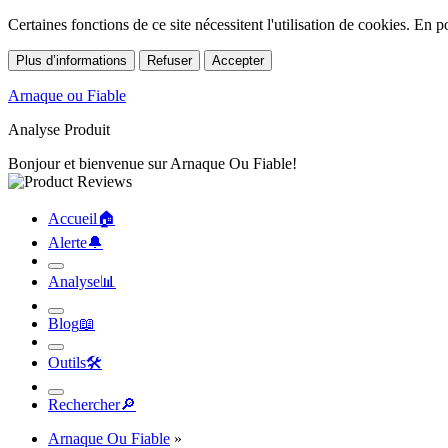
Certaines fonctions de ce site nécessitent l'utilisation de cookies. En
Plus d’informations
Refuser
Accepter
Arnaque ou Fiable
Analyse Produit
Bonjour et bienvenue sur Arnaque Ou Fiable!
Accueil
🏠︎
Alerte
🔔︎
Analyse
📊︎
Blog
📖︎
Outils
🛠︎
Rechercher
🔎︎
Arnaque Ou Fiable
»