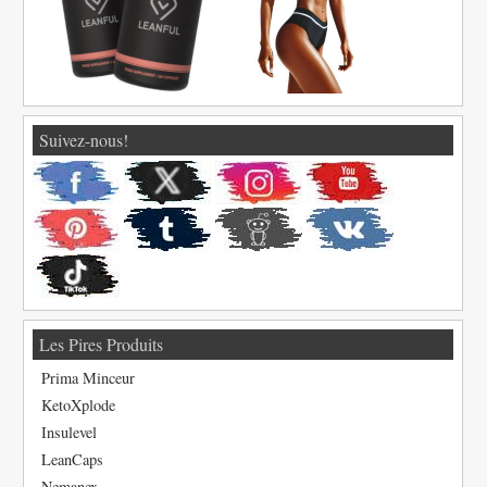
Suivez-nous!
Les Pires Produits
Prima Minceur
KetoXplode
Insulevel
LeanCaps
Nemanex