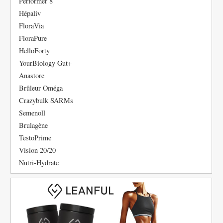
Performer 8
Hépaliv
FloraVia
FloraPure
HelloForty
YourBiology Gut+
Anastore
Brûleur Oméga
Crazybulk SARMs
Semenoll
Brulagène
TestoPrime
Vision 20/20
Nutri-Hydrate