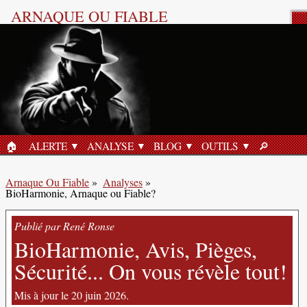
ARNAQUE OU FIABLE
Analyse Produit
🏠︎
ALERTE
ANALYSE
BLOG
OUTILS
🔎︎
ACCUEIL
RECHERC
Arnaque Ou Fiable
»
Analyses
»
BioHarmonie, Arnaque ou Fiable?
Publié par René Ronse
BioHarmonie, Avis, Pièges,
Sécurité... On vous révèle tout!
Mis à jour le 20 juin 2026.