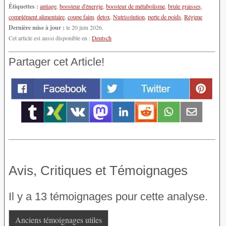
Étiquettes :
antiage
,
boosteur d'énergie
,
boosteur de métabolisme
,
brule graisses
,
complément alimentaire
,
coupe faim
,
detox
,
Nutrisolution
,
perte de poids
,
Régime
Dernière mise à jour :
le 20 juin 2026.
Cet article est aussi disponible en :
Deutsch
Partager cet Article!
Avis, Critiques et Témoignages
Il y a 13 témoignages pour cette analyse.
Anciens témoignages utiles