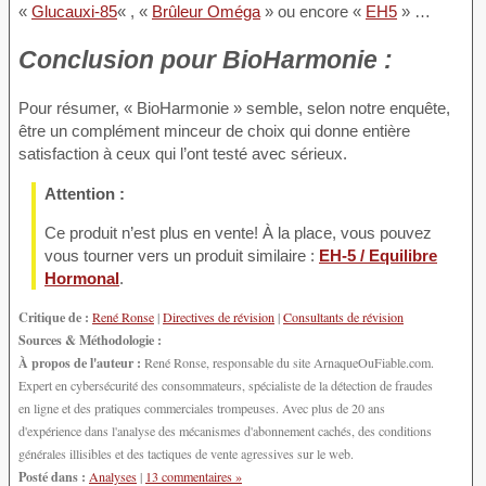
«
Glucauxi-85
« , «
Brûleur Oméga
» ou encore «
EH5
» …
Conclusion
pour BioHarmonie :
Pour résumer, « BioHarmonie » semble, selon notre enquête,
être un complément minceur de choix qui donne entière
satisfaction à ceux qui l’ont testé avec sérieux.
Attention :
Ce produit n’est plus en vente! À la place, vous pouvez
vous tourner vers un produit similaire :
EH-5 / Equilibre
Hormonal
.
Critique de :
René Ronse
|
Directives de révision
|
Consultants de révision
Sources & Méthodologie :
À propos de l'auteur :
René Ronse, responsable du site ArnaqueOuFiable.com.
Expert en cybersécurité des consommateurs, spécialiste de la détection de fraudes
en ligne et des pratiques commerciales trompeuses. Avec plus de 20 ans
d'expérience dans l'analyse des mécanismes d'abonnement cachés, des conditions
générales illisibles et des tactiques de vente agressives sur le web.
Posté dans :
Analyses
|
13 commentaires »