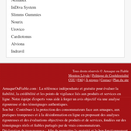
InDiva System
Slimms Gummies
Nourix
Urovico
Cardiotonus
Alviona
Indravil
Tous droits réservés © Arnaque ou Fiable
Mention Légale
|
Politique de Confidentialité
CGU
|
FAQ
|
À propos
|
Contact
|
Plan du site
ArnaqueOuFiable.com : La référence indépendante et gratuite pour évaluer la
fiabilité, la crédibilité et les points de vigilance liés aux produits et services en
ligne. Notre équipe d'experts vous aide à forger un avis objectif via une analyse
rigoureuse et des témoignages authentiques.
Son but : Contribuer à la protection des consommateurs face aux arnaques, aux
pratiques trompeuses et à la désinformation en ligne en proposant des analyses
rigoureuses et des évaluations objectives de produits et de services, fondées sur des
témoignages réels et fiables partagés par de vrais consommateurs.
Déclaration de transparence : Afin de permettre la gratuité et le bon fonctionnement