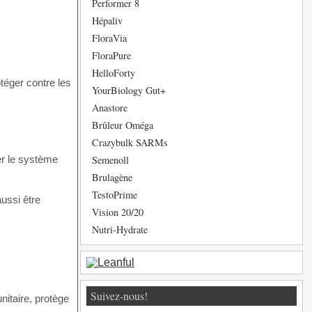
Performer 8
Hépaliv
FloraVia
FloraPure
HelloForty
téger contre les
YourBiology Gut+
Anastore
Brûleur Oméga
Crazybulk SARMs
Semenoll
er le système
Brulagène
TestoPrime
aussi être
Vision 20/20
Nutri-Hydrate
Suivez-nous!
nitaire, protège