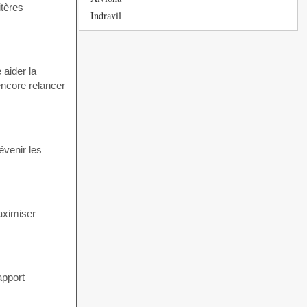
itères
Indravil
 aider la
encore relancer
évenir les
aximiser
apport