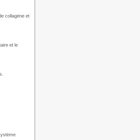
de collagène et
ire et le
s.
 système