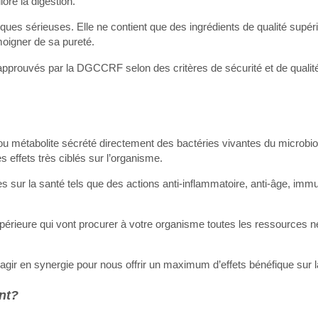
ore la digestion.
ues sérieuses. Elle ne contient que des ingrédients de qualité supéri
moigner de sa pureté.
approuvés par la DGCCRF selon des critères de sécurité et de qualité
u métabolite sécrété directement des bactéries vivantes du microbiote 
 effets très ciblés sur l’organisme.
es sur la santé tels que des actions anti-inflammatoire, anti-âge, imm
périeure qui vont procurer à votre organisme toutes les ressources 
t agir en synergie pour nous offrir un maximum d’effets bénéfique sur l
nt?