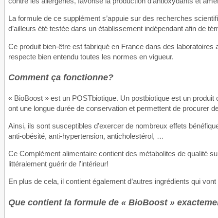
contre les allergènes, favorise la production d’antioxydants et améli
La formule de ce supplément s’appuie sur des recherches scientifiq
d’ailleurs été testée dans un établissement indépendant afin de té
Ce produit bien-être est fabriqué en France dans des laboratoires 
respecte bien entendu toutes les normes en vigueur.
Comment ça fonctionne?
« BioBoost » est un POSTbiotique. Un postbiotique est un produit o
ont une longue durée de conservation et permettent de procurer des
Ainsi, ils sont susceptibles d’exercer de nombreux effets bénéfiqu
anti-obésité, anti-hypertension, anticholestérol, …
Ce Complément alimentaire contient des métabolites de qualité su
littéralement guérir de l’intérieur!
En plus de cela, il contient également d’autres ingrédients qui von
Que contient la formule de « BioBoost » exacteme