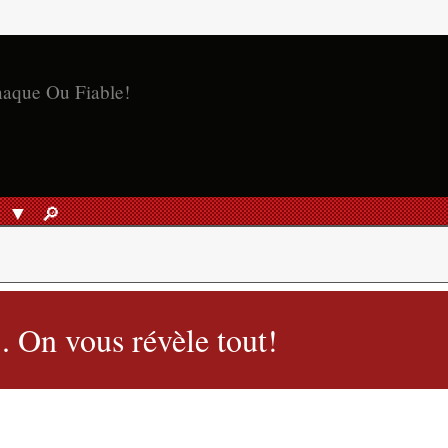
naque Ou Fiable!
S
🔎︎
RECHERCHER
.. On vous révèle tout!