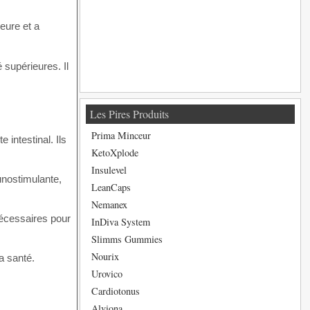
eure et a
 supérieures. Il
Les Pires Produits
Prima Minceur
intestinal. Ils
KetoXplode
Insulevel
unostimulante,
LeanCaps
Nemanex
nécessaires pour
InDiva System
Slimms Gummies
Nourix
a santé.
Urovico
Cardiotonus
Alviona