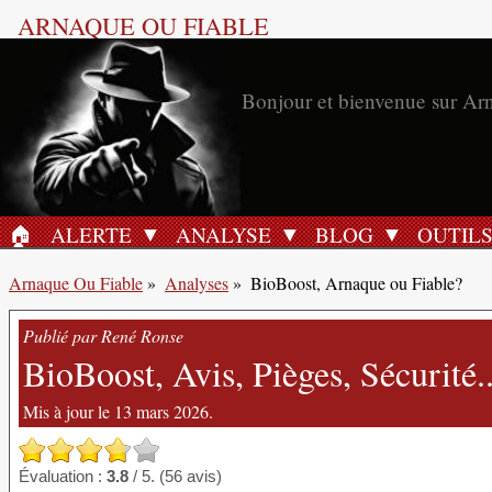
ARNAQUE OU FIABLE
Bonjour et bienvenue sur Ar
🏠︎
ALERTE
ANALYSE
BLOG
OUTIL
ACCUEIL
Arnaque Ou Fiable
»
Analyses
»
BioBoost, Arnaque ou Fiable?
Publié par René Ronse
BioBoost, Avis, Pièges, Sécurité.
Mis à jour le 13 mars 2026.
Évaluation :
3.8
/ 5. (56 avis)