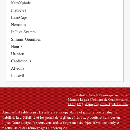
KetoXplode
Insulevel
LeanCaps
Nemanex
InDiva System
Slimms Gummies
Nourix
Urovico
Cardiotonus
Alviona
Indravil
Tous droits réservés © Arnaque ou Fiable
Mention Légale
|
Politique de Confidentialité
CGU
|
FAQ
|
À propos
|
Contact
|
Plan du site
ArnaqueOuFiable.com : La référence indépendante et gratuite pour évaluer la
fiabilité, la crédibilité et les points de vigilance liés aux produits et services en
ligne. Notre équipe d'experts vous aide à forger un avis objectif via une analyse
rigoureuse et des témoignages authentiques.