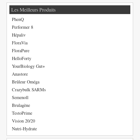
Les Meilleurs Produits
PhenQ
Performer 8
Hépaliv
FloraVia
FloraPure
HelloForty
YourBiology Gut+
Anastore
Brûleur Oméga
Crazybulk SARMs
Semenoll
Brulagène
TestoPrime
Vision 20/20
Nutri-Hydrate