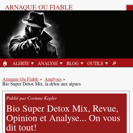
ARNAQUE OU FIABLE
Analyse Produit
🏠︎
ALERTE
ANALYSE
BLOG
OUTILS
🔎︎
ACCUEIL
RECHERC
Arnaque Ou Fiable
»
Analyses
»
Bio Super Detox Mix, la détox aux algues
Publié par Corinne Kepler
Bio Super Detox Mix, Revue,
Opinion et Analyse... On vous
dit tout!