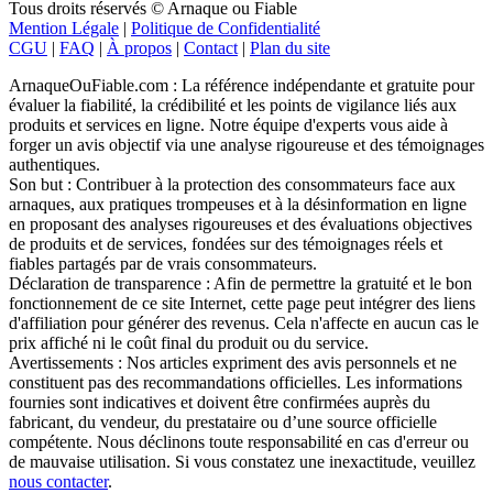
Tous droits réservés © Arnaque ou Fiable
Mention Légale
|
Politique de Confidentialité
CGU
|
FAQ
|
À propos
|
Contact
|
Plan du site
ArnaqueOuFiable.com : La référence indépendante et gratuite pour
évaluer la fiabilité, la crédibilité et les points de vigilance liés aux
produits et services en ligne. Notre équipe d'experts vous aide à
forger un avis objectif via une analyse rigoureuse et des témoignages
authentiques.
Son but : Contribuer à la protection des consommateurs face aux
arnaques, aux pratiques trompeuses et à la désinformation en ligne
en proposant des analyses rigoureuses et des évaluations objectives
de produits et de services, fondées sur des témoignages réels et
fiables partagés par de vrais consommateurs.
Déclaration de transparence : Afin de permettre la gratuité et le bon
fonctionnement de ce site Internet, cette page peut intégrer des liens
d'affiliation pour générer des revenus. Cela n'affecte en aucun cas le
prix affiché ni le coût final du produit ou du service.
Avertissements : Nos articles expriment des avis personnels et ne
constituent pas des recommandations officielles. Les informations
fournies sont indicatives et doivent être confirmées auprès du
fabricant, du vendeur, du prestataire ou d’une source officielle
compétente. Nous déclinons toute responsabilité en cas d'erreur ou
de mauvaise utilisation. Si vous constatez une inexactitude, veuillez
nous contacter
.