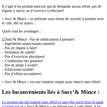
Il s’agit d’un produit minceur qui ne demande aucun effort, pas de
régime à suivre ou d’exercice à effectuer!
« Sucr’& Mince » se présente sous forme de sucrette à prendre avec
le café, thé ou autres…
Quels sont les avantages :
– Pas de médicament à prendre!
– Ingrédients amincissants naturels!
– Pas de régime à faire!
– Sensation de satiété!
– Pas d’exercices physiques!
– Combustion des graisses!
– Pas de pilule à avaler!
– Édulcorant soluble!
– Pas d’effets secondaires!
« Sucr’& Mince » est une solution simple pour mincir sans effort!
Les Inconvénients
liés à Sucr’& Mince :
Le produit qui fait maigrir sans effort et sans être nocif pour la santé
n’existe pas
et « Sucr’& Mince » ne déroge pas à cette règle, il ne