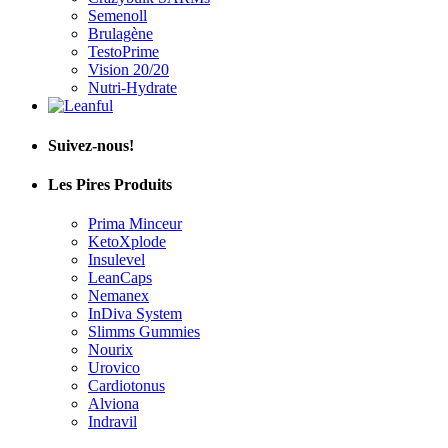
Semenoll
Brulagène
TestoPrime
Vision 20/20
Nutri-Hydrate
Suivez-nous!
Les Pires Produits
Prima Minceur
KetoXplode
Insulevel
LeanCaps
Nemanex
InDiva System
Slimms Gummies
Nourix
Urovico
Cardiotonus
Alviona
Indravil