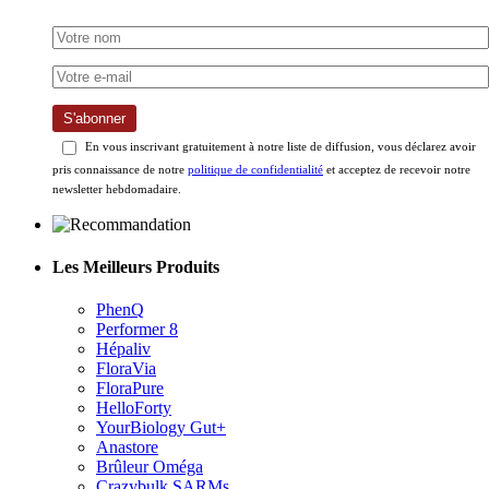
S'abonner
En vous inscrivant gratuitement à notre liste de diffusion, vous déclarez avoir
pris connaissance de notre
politique de confidentialité
et acceptez de recevoir notre
newsletter hebdomadaire.
Les Meilleurs Produits
PhenQ
Performer 8
Hépaliv
FloraVia
FloraPure
HelloForty
YourBiology Gut+
Anastore
Brûleur Oméga
Crazybulk SARMs