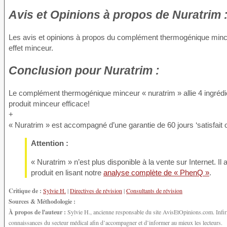
Avis et Opinions à propos
de Nuratrim 
Les avis et opinions à propos du complément thermogénique minceur 
effet minceur.
Conclusion
pour Nuratrim :
Le complément thermogénique minceur « nuratrim » allie 4 ingrédie
produit minceur efficace!
+
« Nuratrim » est accompagné d’une garantie de 60 jours ‘satisfait
Attention :
« Nuratrim » n’est plus disponible à la vente sur Internet. I
produit en lisant notre
analyse complète de « PhenQ »
.
Critique de :
Sylvie H.
|
Directives de révision
|
Consultants de révision
Sources & Méthodologie :
À propos de l'auteur :
Sylvie H., ancienne responsable du site AvisEtOpinions.com. Infirmi
connaissances du secteur médical afin d’accompagner et d’informer au mieux les lecteurs.