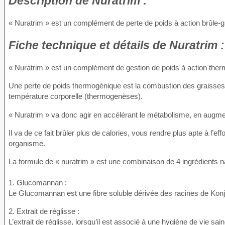
Description
de Nuratrim :
« Nuratrim » est un complément de perte de poids à action brûle-g
Fiche technique
et détails de Nuratrim :
« Nuratrim » est un complément de gestion de poids à action the
Une perte de poids thermogénique est la combustion des graisses 
température corporelle (thermogenèses).
« Nuratrim » va donc agir en accélérant le métabolisme, en augment
Il va de ce fait brûler plus de calories, vous rendre plus apte à l’e
organisme.
La formule de « nuratrim » est une combinaison de 4 ingrédients na
1. Glucomannan :
Le Glucomannan est une fibre soluble dérivée des racines de Konjac q
2. Extrait de réglisse :
L’extrait de réglisse, lorsqu’il est associé à une hygiène de vie sain