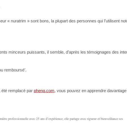
:
« nuratrim » sont bons, la plupart des personnes qui l’utilisent note
nts minceurs puissants, il semble, d’après les témoignages des inte
 ou remboursé’.
l a été remplacé par
phenq.com
, vous pouvez en apprendre davantage
ère professionnelle avec 25 ans d’expérience, elle partage avec rigueur et bienveillance ses