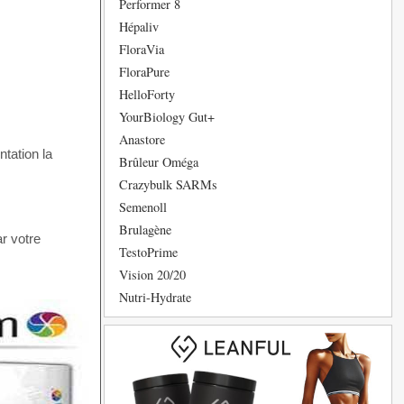
Performer 8
Hépaliv
FloraVia
FloraPure
HelloForty
YourBiology Gut+
Anastore
tation la
Brûleur Oméga
Crazybulk SARMs
Semenoll
Brulagène
ar votre
TestoPrime
Vision 20/20
Nutri-Hydrate