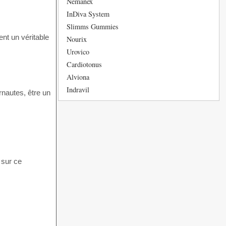
Nemanex
InDiva System
Slimms Gummies
nt un véritable
Nourix
Urovico
Cardiotonus
Alviona
Indravil
rnautes, être un
 sur ce