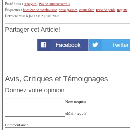
Posté dans :
Analyses
|
Pas de commentaires »
Étiquettes :
boosteur de métabolisme
,
brule graisses
,
coupe faim
,
perte de poids
,
Régime
Dernière mise à jour :
le 2 juillet 2026.
Partager cet Article!
Avis, Critiques et Témoignages
Donnez votre opinion :
Nom (requis)
eMail (requis)
Commentaire :