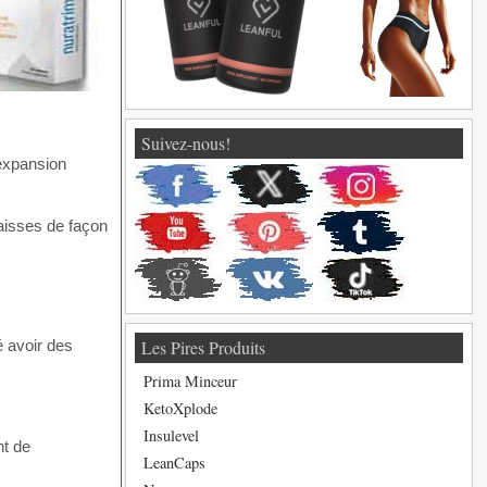
Suivez-nous!
’expansion
raisses de façon
Les Pires Produits
é avoir des
Prima Minceur
KetoXplode
Insulevel
nt de
LeanCaps