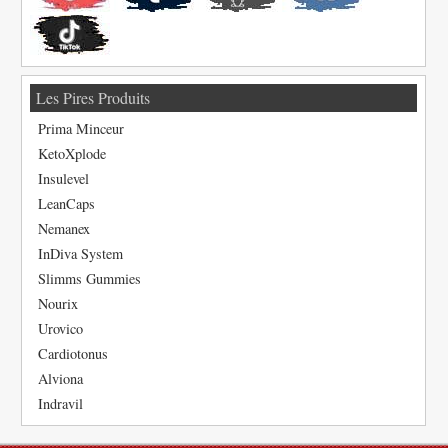
Les Pires Produits
Prima Minceur
KetoXplode
Insulevel
LeanCaps
Nemanex
InDiva System
Slimms Gummies
Nourix
Urovico
Cardiotonus
Alviona
Indravil