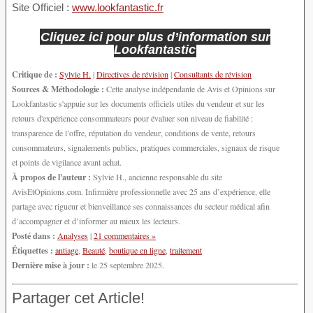
Site Officiel :
www.lookfantastic.fr
Cliquez ici pour plus d’information sur
Lookfantastic
Critique de :
Sylvie H.
|
Directives de révision
|
Consultants de révision
Sources & Méthodologie :
Cette analyse indépendante de Avis et Opinions sur
Lookfantastic s'appuie sur les documents officiels utiles du vendeur et sur les
retours d'expérience consommateurs pour évaluer son niveau de fiabilité :
transparence de l’offre, réputation du vendeur, conditions de vente, retours
consommateurs, signalements publics, pratiques commerciales, signaux de risque
et points de vigilance avant achat.
À propos de l'auteur :
Sylvie H., ancienne responsable du site
AvisEtOpinions.com. Infirmière professionnelle avec 25 ans d’expérience, elle
partage avec rigueur et bienveillance ses connaissances du secteur médical afin
d’accompagner et d’informer au mieux les lecteurs.
Posté dans :
Analyses
|
21 commentaires »
Étiquettes :
antiage
,
Beauté
,
boutique en ligne
,
traitement
Dernière mise à jour :
le 25 septembre 2025.
Partager cet Article!