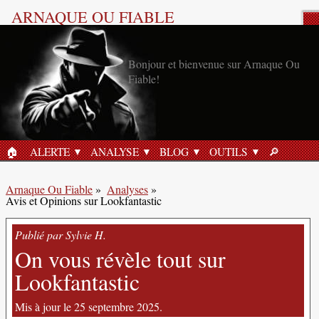
ARNAQUE OU FIABLE
Analyse Produit
Bonjour et bienvenue sur Arnaque Ou
Fiable!
🏠︎
ALERTE
ANALYSE
BLOG
OUTILS
🔎︎
ACCUEIL
RECHERC
Arnaque Ou Fiable
»
Analyses
»
Avis et Opinions sur Lookfantastic
Publié par Sylvie H.
On vous révèle tout sur
Lookfantastic
Mis à jour le 25 septembre 2025.