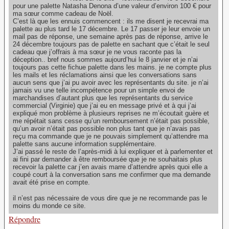
pour une palette Natasha Denona d’une valeur d’environ 100 € pour
ma sœur comme cadeau de Noël.
C’est là que les ennuis commencent : ils me disent je recevrai ma
palette au plus tard le 17 décembre. Le 17 passer je leur envoie un
mail pas de réponse, une semaine après pas de réponse, arrive le
24 décembre toujours pas de palette en sachant que c’était le seul
cadeau que j’offrais à ma sœur je ne vous raconte pas la
déception.. bref nous sommes aujourd’hui le 8 janvier et je n’ai
toujours pas cette fichue palette dans les mains. je ne compte plus
les mails et les réclamations ainsi que les conversations sans
aucun sens que j’ai pu avoir avec les représentants du site. je n’ai
jamais vu une telle incompétence pour un simple envoi de
marchandises d’autant plus que les représentants du service
commercial (Virginie) que j’ai eu en message privé et à qui j’ai
expliqué mon problème à plusieurs reprises ne m’écoutait guère et
me répétait sans cesse qu’un remboursement n’était pas possible,
qu’un avoir n’était pas possible non plus tant que je n’avais pas
reçu ma commande que je ne pouvais simplement qu’attendre ma
palette sans aucune information supplémentaire.
J’ai passé le reste de l’après-midi à lui expliquer et à parlementer et
ai fini par demander à être remboursée que je ne souhaitais plus
recevoir la palette car j’en avais marre d’attendre après quoi elle a
coupé court à la conversation sans me confirmer que ma demande
avait été prise en compte.
il n’est pas nécessaire de vous dire que je ne recommande pas le
moins du monde ce site.
Répondre