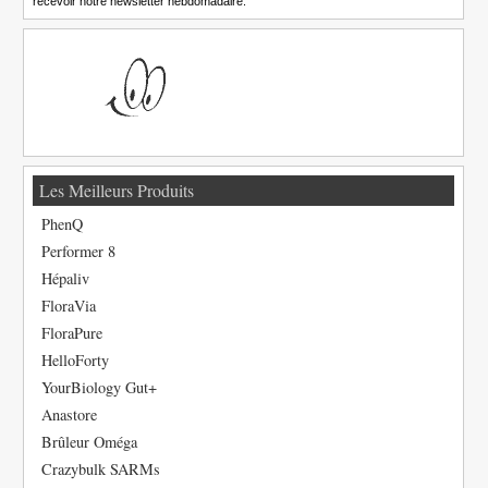
recevoir notre newsletter hebdomadaire.
Les Meilleurs Produits
PhenQ
Performer 8
Hépaliv
FloraVia
FloraPure
HelloForty
YourBiology Gut+
Anastore
Brûleur Oméga
Crazybulk SARMs