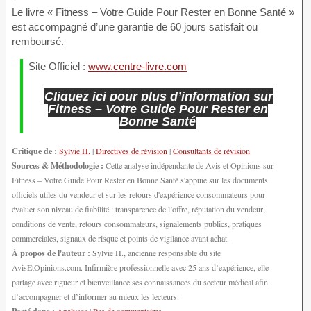
Le livre « Fitness – Votre Guide Pour Rester en Bonne Santé »
est accompagné d’une garantie de 60 jours satisfait ou
remboursé.
Site Officiel :
www.centre-livre.com
Cliquez ici pour plus d’information sur
Fitness – Votre Guide Pour Rester en
Bonne Santé
Critique de :
Sylvie H.
|
Directives de révision
|
Consultants de révision
Sources & Méthodologie :
Cette analyse indépendante de Avis et Opinions sur
Fitness – Votre Guide Pour Rester en Bonne Santé s'appuie sur les documents
officiels utiles du vendeur et sur les retours d'expérience consommateurs pour
évaluer son niveau de fiabilité : transparence de l’offre, réputation du vendeur,
conditions de vente, retours consommateurs, signalements publics, pratiques
commerciales, signaux de risque et points de vigilance avant achat.
À propos de l'auteur :
Sylvie H., ancienne responsable du site
AvisEtOpinions.com. Infirmière professionnelle avec 25 ans d’expérience, elle
partage avec rigueur et bienveillance ses connaissances du secteur médical afin
d’accompagner et d’informer au mieux les lecteurs.
Posté dans :
Analyses
|
Pas de commentaires »