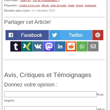
Étiquettes :
Centre-Livre.com
,
eBook
,
perte de poids
,
Santé
,
Sports
,
traitement
Dernière mise à jour :
le 5 décembre 2025.
Partager cet Article!
Avis, Critiques et Témoignages
Donnez votre opinion :
Nom
(requis)
eMail