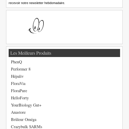
recevoir notre newsletter hebdomadaire.
Les Meilleurs Produits
PhenQ
Performer 8
Hépaliv
FloraVia
FloraPure
HelloForty
YourBiology Gut+
Anastore
Brûleur Oméga
Crazybulk SARMs