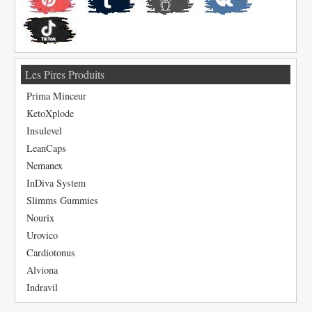
Les Pires Produits
Prima Minceur
KetoXplode
Insulevel
LeanCaps
Nemanex
InDiva System
Slimms Gummies
Nourix
Urovico
Cardiotonus
Alviona
Indravil