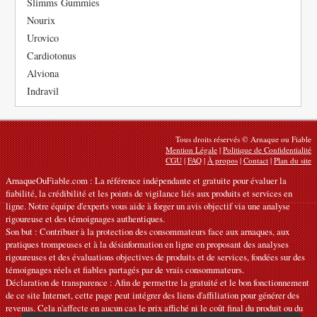
Slimms Gummies
Nourix
Urovico
Cardiotonus
Alviona
Indravil
Tous droits réservés © Arnaque ou Fiable
Mention Légale
|
Politique de Confidentialité
CGU
|
FAQ
|
À propos
|
Contact
|
Plan du site
ArnaqueOuFiable.com : La référence indépendante et gratuite pour évaluer la
fiabilité, la crédibilité et les points de vigilance liés aux produits et services en
ligne. Notre équipe d'experts vous aide à forger un avis objectif via une analyse
rigoureuse et des témoignages authentiques.
Son but : Contribuer à la protection des consommateurs face aux arnaques, aux
pratiques trompeuses et à la désinformation en ligne en proposant des analyses
rigoureuses et des évaluations objectives de produits et de services, fondées sur des
témoignages réels et fiables partagés par de vrais consommateurs.
Déclaration de transparence : Afin de permettre la gratuité et le bon fonctionnement
de ce site Internet, cette page peut intégrer des liens d'affiliation pour générer des
revenus. Cela n'affecte en aucun cas le prix affiché ni le coût final du produit ou du