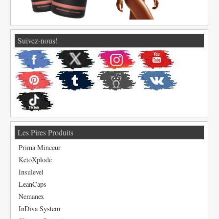
Suivez-nous!
Les Pires Produits
Prima Minceur
KetoXplode
Insulevel
LeanCaps
Nemanex
InDiva System