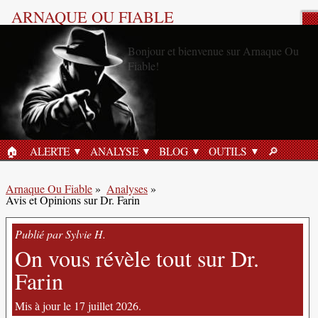
ARNAQUE OU FIABLE
Analyse Produit
🏠︎
ALERTE
ANALYSE
BLOG
OUTILS
🔎︎
ACCUEIL
RECHERC
Arnaque Ou Fiable
»
Analyses
»
Avis et Opinions sur Dr. Farin
Publié par Sylvie H.
On vous révèle tout sur Dr.
Farin
Mis à jour le 17 juillet 2026.