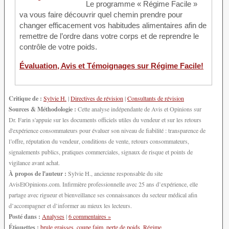
Le programme « Régime Facile »
va vous faire découvrir quel chemin prendre pour
changer efficacement vos habitudes alimentaires afin de
remettre de l’ordre dans votre corps et de reprendre le
contrôle de votre poids.
Évaluation, Avis et Témoignages sur Régime Facile!
Critique de :
Sylvie H.
|
Directives de révision
|
Consultants de révision
Sources & Méthodologie :
Cette analyse indépendante de Avis et Opinions sur
Dr. Farin s'appuie sur les documents officiels utiles du vendeur et sur les retours
d'expérience consommateurs pour évaluer son niveau de fiabilité : transparence de
l’offre, réputation du vendeur, conditions de vente, retours consommateurs,
signalements publics, pratiques commerciales, signaux de risque et points de
vigilance avant achat.
À propos de l'auteur :
Sylvie H., ancienne responsable du site
AvisEtOpinions.com. Infirmière professionnelle avec 25 ans d’expérience, elle
partage avec rigueur et bienveillance ses connaissances du secteur médical afin
d’accompagner et d’informer au mieux les lecteurs.
Posté dans :
Analyses
|
6 commentaires »
Étiquettes :
brule graisses
,
coupe faim
,
perte de poids
,
Régime