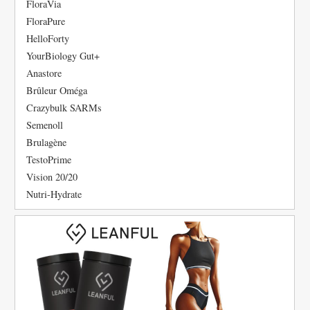
FloraVia
FloraPure
HelloForty
YourBiology Gut+
Anastore
Brûleur Oméga
Crazybulk SARMs
Semenoll
Brulagène
TestoPrime
Vision 20/20
Nutri-Hydrate