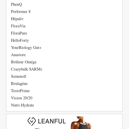
PhenQ
Performer 8
Hépaliv
FloraVia
FloraPure
HelloForty
YourBiology Gut+
Anastore
Brûleur Oméga
Crazybulk SARMs
Semenoll
Brulagène
TestoPrime
Vision 20/20
Nutri-Hydrate