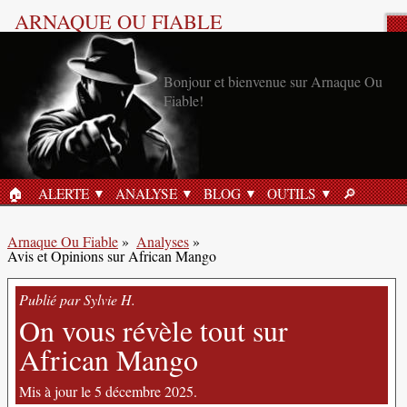
ARNAQUE OU FIABLE
Analyse Produit
Bonjour et bienvenue sur Arnaque Ou
Fiable!
🏠︎
ALERTE
ANALYSE
BLOG
OUTILS
🔎︎
ACCUEIL
RECHERC
Arnaque Ou Fiable
»
Analyses
»
Avis et Opinions sur African Mango
Publié par Sylvie H.
On vous révèle tout sur
African Mango
Mis à jour le 5 décembre 2025.