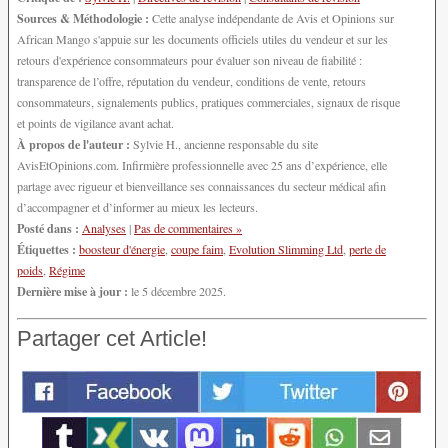
Sources & Méthodologie :
Cette analyse indépendante de Avis et Opinions sur
African Mango s'appuie sur les documents officiels utiles du vendeur et sur les
retours d'expérience consommateurs pour évaluer son niveau de fiabilité :
transparence de l’offre, réputation du vendeur, conditions de vente, retours
consommateurs, signalements publics, pratiques commerciales, signaux de risque
et points de vigilance avant achat.
À propos de l'auteur :
Sylvie H., ancienne responsable du site
AvisEtOpinions.com. Infirmière professionnelle avec 25 ans d’expérience, elle
partage avec rigueur et bienveillance ses connaissances du secteur médical afin
d’accompagner et d’informer au mieux les lecteurs.
Posté dans :
Analyses
|
Pas de commentaires »
Étiquettes :
boosteur d'énergie
,
coupe faim
,
Evolution Slimming Ltd
,
perte de
poids
,
Régime
Dernière mise à jour :
le 5 décembre 2025.
Partager cet Article!