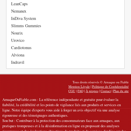
LeanCaps
Nemanex
InDiva System
Slimms Gummies
Nourix
Urovico
Cardiotonus
Alviona
Indravil
Tous droits réservés © Arnaque ou Fiable
Mention Légale
|
Politique de Confidentialité
CGU
|
FAQ
|
À propos
|
Contact
|
Plan du site
ArnaqueOuFiable.com : La référence indépendante et gratuite pour évaluer la
fiabilité, la crédibilité et les points de vigilance liés aux produits et services en
ligne. Notre équipe d'experts vous aide à forger un avis objectif via une analyse
rigoureuse et des témoignages authentiques.
Son but : Contribuer à la protection des consommateurs face aux arnaques, aux
pratiques trompeuses et à la désinformation en ligne en proposant des analyses