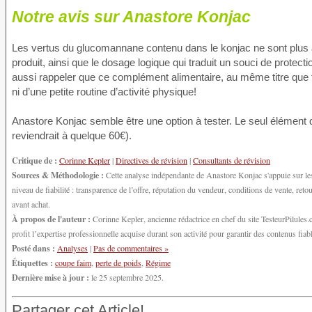
Notre avis sur Anastore Konjac
Les vertus du glucomannane contenu dans le konjac ne sont plus 
produit, ainsi que le dosage logique qui traduit un souci de protec
aussi rappeler que ce complément alimentaire, au même titre que to
ni d’une petite routine d’activité physique!
Anastore Konjac semble être une option à tester. Le seul élément 
reviendrait à quelque 60€).
Critique de :
Corinne Kepler
|
Directives de révision
|
Consultants de révision
Sources & Méthodologie :
Cette analyse indépendante de Anastore Konjac s'appuie sur les
niveau de fiabilité : transparence de l’offre, réputation du vendeur, conditions de vente, r
avant achat.
À propos de l'auteur :
Corinne Kepler, ancienne rédactrice en chef du site TesteurPilules.co
profit l’expertise professionnelle acquise durant son activité pour garantir des contenus fiable
Posté dans :
Analyses
|
Pas de commentaires »
Étiquettes :
coupe faim
,
perte de poids
,
Régime
Dernière mise à jour :
le 25 septembre 2025.
Partager cet Article!