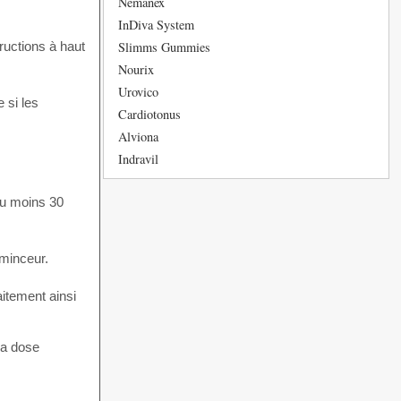
Nemanex
InDiva System
Slimms Gummies
ructions à haut
Nourix
Urovico
 si les
Cardiotonus
Alviona
Indravil
au moins 30
 minceur.
itement ainsi
la dose