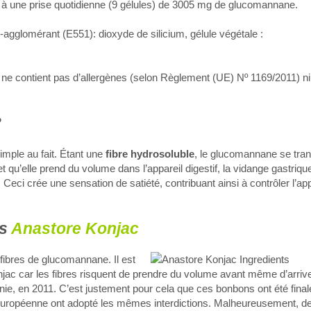
t à une prise quotidienne (9 gélules) de 3005 mg de glucomannane.
agglomérant (E551): dioxyde de silicium, gélule végétale :
t ne contient pas d’allergènes (selon Règlement (UE) Nº 1169/2011) n
?
mple au fait. Étant une
fibre hydrosoluble
, le glucomannane se tra
qu’elle prend du volume dans l’appareil digestif, la vidange gastrique 
Ceci crée une sensation de satiété, contribuant ainsi à contrôler l’app
es
Anastore Konjac
e fibres de glucomannane. Il est
njac car les fibres risquent de prendre du volume avant même d’arriv
rnie, en 2011. C’est justement pour cela que ces bonbons ont été fin
 Européenne ont adopté les mêmes interdictions. Malheureusement, 