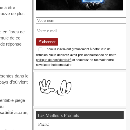
né à être
trouve de plus
c en fibres de
rmule de ce
S'abonner
s de réponse
En vous inscrivant gratuitement à notre liste de
diffusion, vous déclarez avoir pris connaissance de notre
politique de confidentialité
et acceptez de recevoir notre
newsletter hebdomadaire.
ésentes dans le
pays d’où vient
éritable piège
au
satiété
accrue,
Les Meilleurs Produits
PhenQ