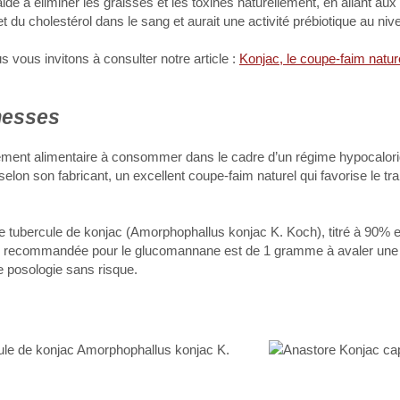
ide à éliminer les graisses et les toxines naturellement, en allant aux 
du cholestérol dans le sang et aurait une activité prébiotique au nivea
 vous invitons à consulter notre article :
Konjac, le coupe-faim natur
messes
ment alimentaire à consommer dans le cadre d’un régime hypocalori
on son fabricant, un excellent coupe-faim naturel qui favorise le trans
 de tubercule de konjac (Amorphophallus konjac K. Koch), titré à 90% 
le recommandée pour le glucomannane est de 1 gramme à avaler une
e posologie sans risque.
cule de konjac Amorphophallus konjac K.