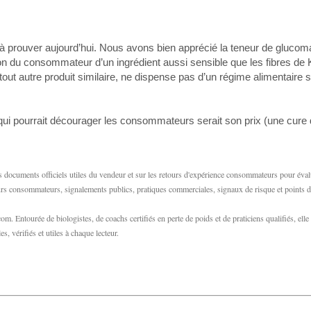
à prouver aujourd’hui. Nous avons bien apprécié la teneur de gluco
tion du consommateur d’un ingrédient aussi sensible que les fibres de K
ut autre produit similaire, ne dispense pas d’un régime alimentaire sa
qui pourrait décourager les consommateurs serait son prix (une cure
 documents officiels utiles du vendeur et sur les retours d'expérience consommateurs pour éva
etours consommateurs, signalements publics, pratiques commerciales, signaux de risque et points d
m. Entourée de biologistes, de coachs certifiés en perte de poids et de praticiens qualifiés, elle
s, vérifiés et utiles à chaque lecteur.