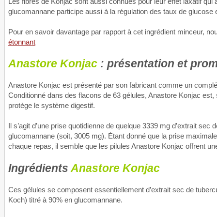
Les fibres de Konjac sont aussi connues pour leur effet laxatif qui a
glucomannane participe aussi à la régulation des taux de glucose et 
Pour en savoir davantage par rapport à cet ingrédient minceur, nous
étonnant
Anastore Konjac
: présentation et pro
Anastore Konjac est présenté par son fabricant comme un complé
Conditionné dans des flacons de 63 gélules, Anastore Konjac est, sel
protège le système digestif.
Il s’agit d’une prise quotidienne de quelque 3339 mg d’extrait sec
glucomannane (soit, 3005 mg). Étant donné que la prise maxima
chaque repas, il semble que les pilules Anastore Konjac offrent un
Ingrédients
Anastore Konjac
Ces gélules se composent essentiellement d’extrait sec de tuber
Koch) titré à 90% en glucomannane.