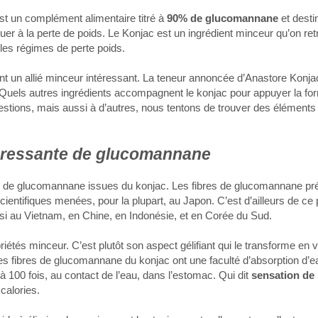
t un complément alimentaire titré à
90% de glucomannane
et desti
uer à la perte de poids. Le Konjac est un ingrédient minceur qu’on re
 les régimes de perte poids.
nt un allié minceur intéressant. La teneur annoncée d’Anastore Konja
? Quels autres ingrédients accompagnent le konjac pour appuyer la fo
estions, mais aussi à d’autres, nous tentons de trouver des élément
téressante de glucomannane
s de glucomannane issues du konjac. Les fibres de glucomannane pr
entifiques menées, pour la plupart, au Japon. C’est d’ailleurs de ce 
ssi au Vietnam, en Chine, en Indonésie, et en Corée du Sud.
riétés minceur. C’est plutôt son aspect gélifiant qui le transforme en v
. Les fibres de glucomannane du konjac ont une faculté d’absorption d’e
u’à 100 fois, au contact de l’eau, dans l’estomac. Qui dit
sensation de 
calories.