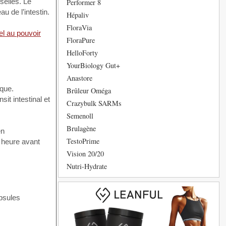
selles. Le
Performer 8
u de l’intestin.
Hépaliv
FloraVia
el au pouvoir
FloraPure
HelloForty
YourBiology Gut+
Anastore
que.
Brûleur Oméga
it intestinal et
Crazybulk SARMs
Semenoll
Brulagène
en
TestoPrime
 heure avant
Vision 20/20
Nutri-Hydrate