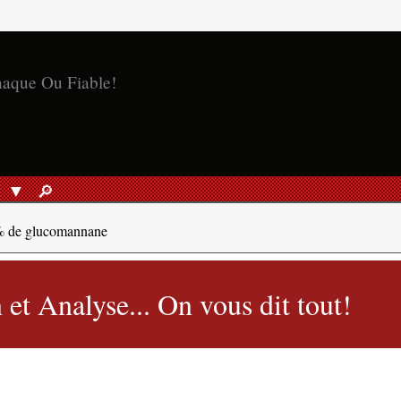
naque Ou Fiable!
S
🔎︎
RECHERCHER
0% de glucomannane
et Analyse... On vous dit tout!