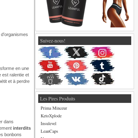
i d’organismes
Suivez-nous!
nsforme en une
est ralentie et
étit et à perdre
Les Pires Produits
Prima Minceur
KetoXplode
er dans
Insulevel
alement
interdits
LeanCaps
des bonbons