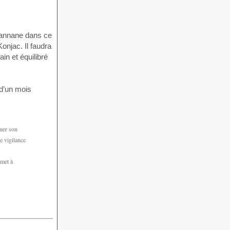
mannane dans ce
onjac. Il faudra
in et équilibré
 d’un mois
luer son
e vigilance
 met à