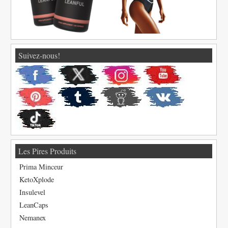
Suivez-nous!
Les Pires Produits
Prima Minceur
KetoXplode
Insulevel
LeanCaps
Nemanex