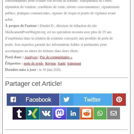
consommateurs pour évaluer son niveau de fiabilité : transparence de l’offre,
réputation du vendeur, conditions de vente, retours consommateurs, signalements
publics, pratiques commerciales, signaux de risque et points de vigilance avant
achat.
À propos de l'auteur :
Dimitri D., directeur de rédaction du site
MedicamentPourMaigrir.org, est un spécialiste reconnu avec plus de 25 ans
d’expérience dans la création de contenus consacrés aux produits de perte de
poids. Son expertise garantit des informations fiables et pertinentes pour
accompagner au mieux les lecteurs dans leurs choix.
Posté dans :
Analyses
|
Pas de commentaires »
Étiquettes :
perte de poids
,
Régime
,
Santé
,
traitement
Dernière mise à jour :
le 30 juin 2026.
Partager cet Article!