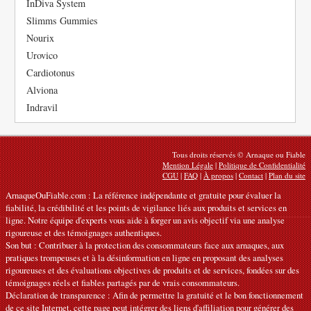
InDiva System
Slimms Gummies
Nourix
Urovico
Cardiotonus
Alviona
Indravil
Tous droits réservés © Arnaque ou Fiable
Mention Légale
|
Politique de Confidentialité
CGU
|
FAQ
|
À propos
|
Contact
|
Plan du site
ArnaqueOuFiable.com : La référence indépendante et gratuite pour évaluer la
fiabilité, la crédibilité et les points de vigilance liés aux produits et services en
ligne. Notre équipe d'experts vous aide à forger un avis objectif via une analyse
rigoureuse et des témoignages authentiques.
Son but : Contribuer à la protection des consommateurs face aux arnaques, aux
pratiques trompeuses et à la désinformation en ligne en proposant des analyses
rigoureuses et des évaluations objectives de produits et de services, fondées sur des
témoignages réels et fiables partagés par de vrais consommateurs.
Déclaration de transparence : Afin de permettre la gratuité et le bon fonctionnement
de ce site Internet, cette page peut intégrer des liens d'affiliation pour générer des