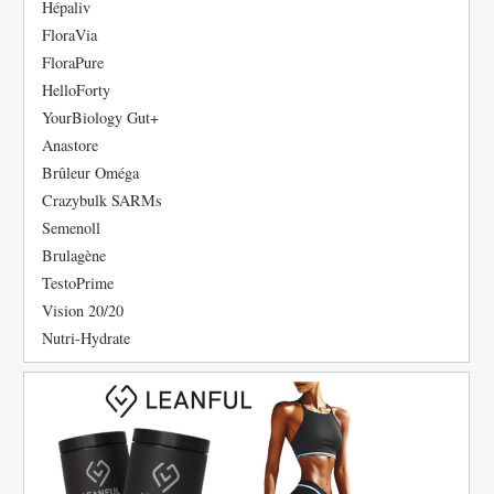
Hépaliv
FloraVia
FloraPure
HelloForty
YourBiology Gut+
Anastore
Brûleur Oméga
Crazybulk SARMs
Semenoll
Brulagène
TestoPrime
Vision 20/20
Nutri-Hydrate