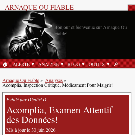
ARNAQUE OU FIABLE
Analyse Produit
Bonjour et bienvenue sur Arnaque Ou
Fiable!
🏠︎
ALERTE
ANALYSE
BLOG
OUTILS
🔎︎
ACCUEIL
RECHERC
Arnaque Ou Fiable
»
Analyses
»
Acomplia, Inspection Critique, Médicament Pour Maigrir!
Publié par Dimitri D.
Acomplia, Examen Attentif
des Données!
Mis à jour le 30 juin 2026.