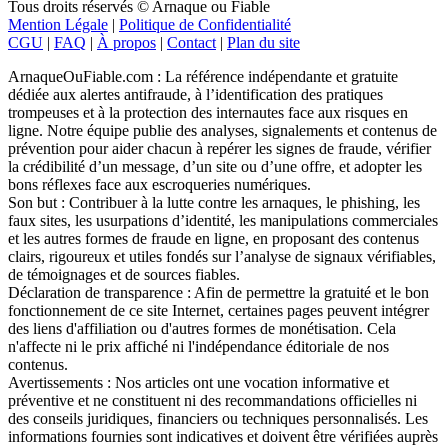
Tous droits réservés © Arnaque ou Fiable
Mention Légale
|
Politique de Confidentialité
CGU
|
FAQ
|
À propos
|
Contact
|
Plan du site
ArnaqueOuFiable.com : La référence indépendante et gratuite
dédiée aux alertes antifraude, à l’identification des pratiques
trompeuses et à la protection des internautes face aux risques en
ligne. Notre équipe publie des analyses, signalements et contenus de
prévention pour aider chacun à repérer les signes de fraude, vérifier
la crédibilité d’un message, d’un site ou d’une offre, et adopter les
bons réflexes face aux escroqueries numériques.
Son but : Contribuer à la lutte contre les arnaques, le phishing, les
faux sites, les usurpations d’identité, les manipulations commerciales
et les autres formes de fraude en ligne, en proposant des contenus
clairs, rigoureux et utiles fondés sur l’analyse de signaux vérifiables,
de témoignages et de sources fiables.
Déclaration de transparence : Afin de permettre la gratuité et le bon
fonctionnement de ce site Internet, certaines pages peuvent intégrer
des liens d'affiliation ou d'autres formes de monétisation. Cela
n'affecte ni le prix affiché ni l'indépendance éditoriale de nos
contenus.
Avertissements : Nos articles ont une vocation informative et
préventive et ne constituent ni des recommandations officielles ni
des conseils juridiques, financiers ou techniques personnalisés. Les
informations fournies sont indicatives et doivent être vérifiées auprès