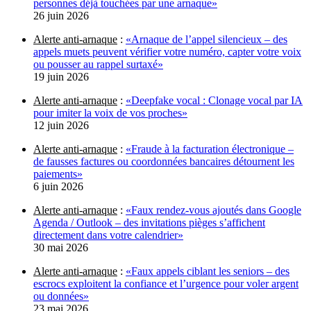
personnes déjà touchées par une arnaque»
26 juin 2026
Alerte anti-arnaque
:
«Arnaque de l’appel silencieux – des
appels muets peuvent vérifier votre numéro, capter votre voix
ou pousser au rappel surtaxé»
19 juin 2026
Alerte anti-arnaque
:
«Deepfake vocal : Clonage vocal par IA
pour imiter la voix de vos proches»
12 juin 2026
Alerte anti-arnaque
:
«Fraude à la facturation électronique –
de fausses factures ou coordonnées bancaires détournent les
paiements»
6 juin 2026
Alerte anti-arnaque
:
«Faux rendez-vous ajoutés dans Google
Agenda / Outlook – des invitations pièges s’affichent
directement dans votre calendrier»
30 mai 2026
Alerte anti-arnaque
:
«Faux appels ciblant les seniors – des
escrocs exploitent la confiance et l’urgence pour voler argent
ou données»
23 mai 2026