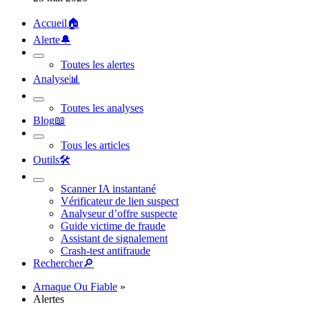
Accueil
🏠︎
Alerte
🔔︎
Toutes les alertes
Analyse
📊︎
Toutes les analyses
Blog
📖︎
Tous les articles
Outils
🛠︎
Scanner IA instantané
Vérificateur de lien suspect
Analyseur d’offre suspecte
Guide victime de fraude
Assistant de signalement
Crash-test antifraude
Rechercher
🔎︎
Arnaque Ou Fiable
»
Alertes