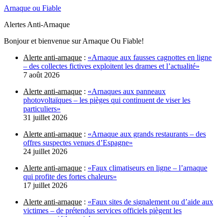
Arnaque ou Fiable
Alertes Anti-Arnaque
Bonjour et bienvenue sur Arnaque Ou Fiable!
Alerte anti-arnaque
:
«Arnaque aux fausses cagnottes en ligne
– des collectes fictives exploitent les drames et l’actualité»
7 août 2026
Alerte anti-arnaque
:
«Arnaques aux panneaux
photovoltaïques – les pièges qui continuent de viser les
particuliers»
31 juillet 2026
Alerte anti-arnaque
:
«Arnaque aux grands restaurants – des
offres suspectes venues d’Espagne»
24 juillet 2026
Alerte anti-arnaque
:
«Faux climatiseurs en ligne – l’arnaque
qui profite des fortes chaleurs»
17 juillet 2026
Alerte anti-arnaque
:
«Faux sites de signalement ou d’aide aux
victimes – de prétendus services officiels piègent les