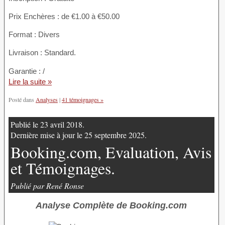
Prix Enchères : de €1.00 à €50.00
Format : Divers
Livraison : Standard.
Garantie : /
Lire la suite »
Posté dans
Analyses
|
41 témoignages »
Publié le 23 avril 2018.
Dernière mise à jour le 25 septembre 2025.
Booking.com, Evaluation, Avis
et Témoignages.
Publié par René Ronse
Analyse Complète de Booking.com