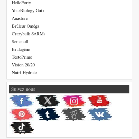
HelloForty
YourBiology Gut+
Anastore
Brûleur Oméga
Crazybulk SARMs
Semenoll
Brulagène
TestoPrime
Vision 20/20
Nutri-Hydrate
Suivez-nous!