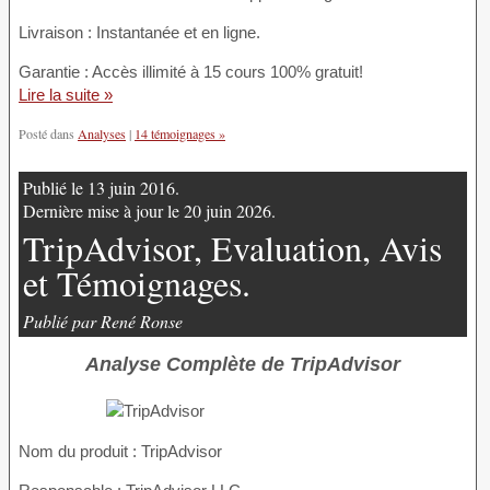
Livraison : Instantanée et en ligne.
Garantie : Accès illimité à 15 cours 100% gratuit!
Lire la suite »
Posté dans
Analyses
|
14 témoignages »
Publié le 13 juin 2016.
Dernière mise à jour le 20 juin 2026.
TripAdvisor, Evaluation, Avis
et Témoignages.
Publié par René Ronse
Analyse Complète de TripAdvisor
Nom du produit
: TripAdvisor