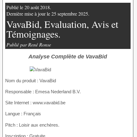
Publié le 20 août 2018.
Dernière mise à jour le 25 septembre 2025.
VavaBid, Evaluation, Avis et
Témoignages.
Publié par René Ronse
Analyse Complète de VavaBid
Nom du produit
: VavaBid
Responsable : Emesa Nederland B.V.
Site Internet : www.vavabid.be
Langue : Français
Pitch : Loisir aux enchères.
Inscription : Gratuite