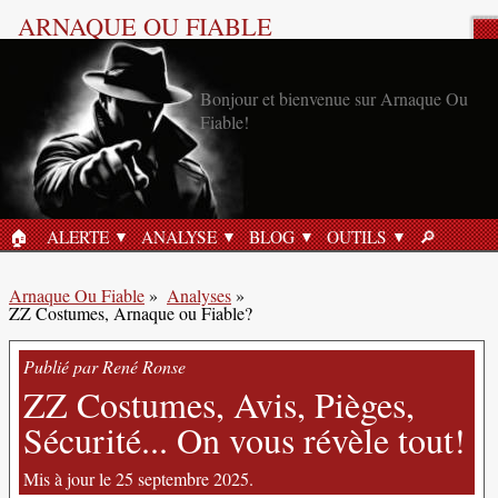
ARNAQUE OU FIABLE
Analyse Produit
🏠︎
ALERTE
ANALYSE
BLOG
OUTILS
🔎︎
ACCUEIL
RECHERC
Arnaque Ou Fiable
»
Analyses
»
ZZ Costumes, Arnaque ou Fiable?
Publié par René Ronse
ZZ Costumes, Avis, Pièges,
Sécurité... On vous révèle tout!
Mis à jour le 25 septembre 2025.