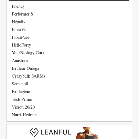
PhenQ
Performer 8
Hépaliv
FloraVia
FloraPure
HelloForty
YourBiology Gut+
Anastore
Brûleur Oméga
Crazybulk SARMs
Semenoll
Brulagène
TestoPrime
Vision 20/20
Nutri-Hydrate