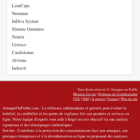
LeanCaps
Nemanex
InDiva System
Slimms Gummies
Nourix
Urovico
Cardiotonus
Alviona
Indravil
Tous droits réservés © Arnaque ou Fiable
Mention Légale
|
Politique de Confidentialité
CGU
|
FAQ
|
À propos
|
Contact
|
Plan du site
ArnaqueOuFiable.com : La référence indépendante et gratuite pour évaluer la
fiabilité, la crédibilité et les points de vigilance liés aux produits et services en
ligne. Notre équipe d'experts vous aide à forger un avis objectif via une analyse
rigoureuse et des témoignages authentiques.
Son but : Contribuer à la protection des consommateurs face aux arnaques, aux
pratiques trompeuses et à la désinformation en ligne en proposant des analyses