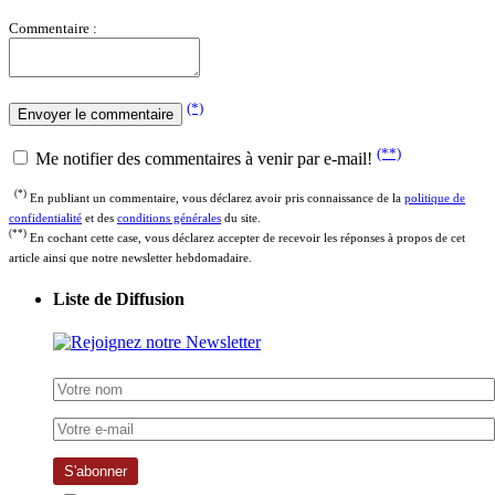
Commentaire :
(*)
(**)
Me notifier des commentaires à venir par e-mail!
(*)
En publiant un commentaire, vous déclarez avoir pris connaissance de la
politique de
confidentialité
et des
conditions générales
du site.
(**)
En cochant cette case, vous déclarez accepter de recevoir les réponses à propos de cet
article ainsi que notre newsletter hebdomadaire.
Liste de Diffusion
S'abonner