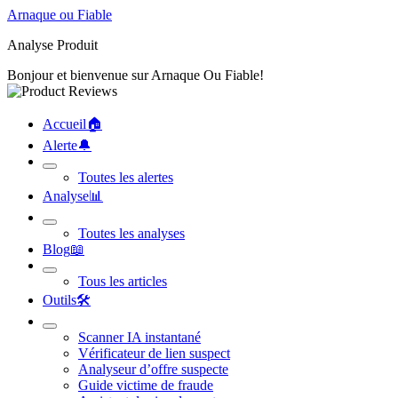
Arnaque ou Fiable
Analyse Produit
Bonjour et bienvenue sur Arnaque Ou Fiable!
Accueil
🏠︎
Alerte
🔔︎
Toutes les alertes
Analyse
📊︎
Toutes les analyses
Blog
📖︎
Tous les articles
Outils
🛠︎
Scanner IA instantané
Vérificateur de lien suspect
Analyseur d’offre suspecte
Guide victime de fraude