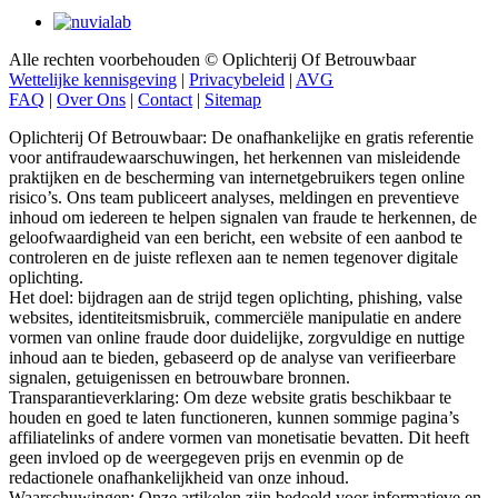
Alle rechten voorbehouden © Oplichterij Of Betrouwbaar
Wettelijke kennisgeving
|
Privacybeleid
|
AVG
FAQ
|
Over Ons
|
Contact
|
Sitemap
Oplichterij Of Betrouwbaar: De onafhankelijke en gratis referentie
voor antifraudewaarschuwingen, het herkennen van misleidende
praktijken en de bescherming van internetgebruikers tegen online
risico’s. Ons team publiceert analyses, meldingen en preventieve
inhoud om iedereen te helpen signalen van fraude te herkennen, de
geloofwaardigheid van een bericht, een website of een aanbod te
controleren en de juiste reflexen aan te nemen tegenover digitale
oplichting.
Het doel: bijdragen aan de strijd tegen oplichting, phishing, valse
websites, identiteitsmisbruik, commerciële manipulatie en andere
vormen van online fraude door duidelijke, zorgvuldige en nuttige
inhoud aan te bieden, gebaseerd op de analyse van verifieerbare
signalen, getuigenissen en betrouwbare bronnen.
Transparantieverklaring: Om deze website gratis beschikbaar te
houden en goed te laten functioneren, kunnen sommige pagina’s
affiliatelinks of andere vormen van monetisatie bevatten. Dit heeft
geen invloed op de weergegeven prijs en evenmin op de
redactionele onafhankelijkheid van onze inhoud.
Waarschuwingen: Onze artikelen zijn bedoeld voor informatieve en