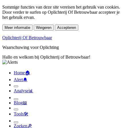
Sommige functies van deze site vereisen het gebruik van cookies.
Door verder te surfen op Oplichterij Of Betrouwbaar accepteer je
het gebruik ervan.
Meer informatie
Weigeren
Accepteren
Oplichterij Of Betrouwbaar
Waarschuwing voor Oplichting
Hallo en welkom bij Oplichterij of Betrouwbaar!
Home
🏠︎
Alert
🔔︎
Analyse
📊︎
Blog
📖︎
Tools
🛠︎
Zoeken
🔎︎