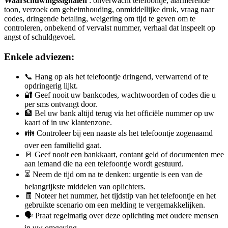
Waarschuwingssignalen
: onverwacht telefoontje, alarmerende
toon, verzoek om geheimhouding, onmiddellijke druk, vraag naar
codes, dringende betaling, weigering om tijd te geven om te
controleren, onbekend of vervalst nummer, verhaal dat inspeelt op
angst of schuldgevoel.
Enkele adviezen:
📞 Hang op als het telefoontje dringend, verwarrend of te
opdringerig lijkt.
🔐 Geef nooit uw bankcodes, wachtwoorden of codes die u
per sms ontvangt door.
🏦 Bel uw bank altijd terug via het officiële nummer op uw
kaart of in uw klantenzone.
👪 Controleer bij een naaste als het telefoontje zogenaamd
over een familielid gaat.
🚪 Geef nooit een bankkaart, contant geld of documenten mee
aan iemand die na een telefoontje wordt gestuurd.
⏳ Neem de tijd om na te denken: urgentie is een van de
belangrijkste middelen van oplichters.
🧾 Noteer het nummer, het tijdstip van het telefoontje en het
gebruikte scenario om een melding te vergemakkelijken.
🗣️ Praat regelmatig over deze oplichting met oudere mensen
in uw omgeving.