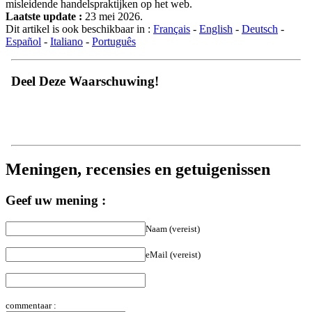
misleidende handelspraktijken op het web.
Laatste update :
23 mei 2026.
Dit artikel is ook beschikbaar in :
Français
-
English
-
Deutsch
-
Español
-
Italiano
-
Português
Deel Deze Waarschuwing!
Meningen, recensies en getuigenissen
Geef uw mening :
Naam (vereist)
eMail (vereist)
commentaar :