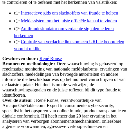
te controleren of te oefenen met het herkennen van valstrikken:
👉
Interactieve gids om slachtoffers van fraude te helpen
👉
Meldassistent om het juiste officiële kanaal te vinden
👉
Antifraudesimulator om verdachte signalen te leren
herkennen
👉
Controle van verdachte links om een URL te beoordelen
voordat u klikt
Geschreven door :
René Ronse
Bronnen en methodologie :
Deze waarschuwing is gebaseerd op
regelmatige monitoring van nationale meldplatforms, ervaringen van
slachtoffers, mededelingen van bevoegde autoriteiten en andere
informatie die beschikbaar was op het moment van schrijven of van
de laatste update. Het doel is om de werkwijze, de
waarschuwingssignalen en de juiste reflexen bij dit type fraude te
identificeren.
Over de auteur :
René Ronse, verantwoordelijke van
ArnaqueOuFiable.com. Expert in consumentencybersecurity,
specialist in het opsporen van online fraude, producttransparantie en
digitale conformiteit. Hij heeft meer dan 20 jaar ervaring in het
analyseren van verborgen abonnementsmechanismen, onleesbare
algemene voorwaarden, agressieve verkooptechnieken en