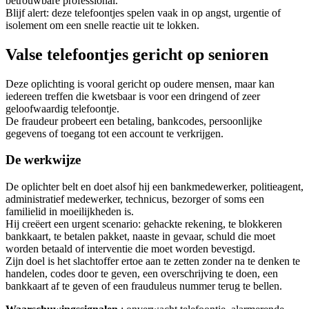
betrouwbare professional.
Blijf alert: deze telefoontjes spelen vaak in op angst, urgentie of
isolement om een snelle reactie uit te lokken.
Valse telefoontjes gericht op senioren
Deze oplichting is vooral gericht op oudere mensen, maar kan
iedereen treffen die kwetsbaar is voor een dringend of zeer
geloofwaardig telefoontje.
De fraudeur probeert een betaling, bankcodes, persoonlijke
gegevens of toegang tot een account te verkrijgen.
De werkwijze
De oplichter belt en doet alsof hij een bankmedewerker, politieagent,
administratief medewerker, technicus, bezorger of soms een
familielid in moeilijkheden is.
Hij creëert een urgent scenario: gehackte rekening, te blokkeren
bankkaart, te betalen pakket, naaste in gevaar, schuld die moet
worden betaald of interventie die moet worden bevestigd.
Zijn doel is het slachtoffer ertoe aan te zetten zonder na te denken te
handelen, codes door te geven, een overschrijving te doen, een
bankkaart af te geven of een frauduleus nummer terug te bellen.