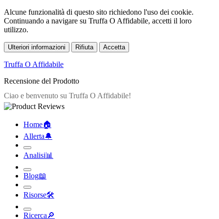
Alcune funzionalità di questo sito richiedono l'uso dei cookie.
Continuando a navigare su Truffa O Affidabile, accetti il loro
utilizzo.
Ulteriori informazioni
Rifiuta
Accetta
Truffa O Affidabile
Recensione del Prodotto
Home
🏠︎
Allerta
🔔︎
Analisi
📊︎
Blog
📖︎
Risorse
🛠︎
Ricerca
🔎︎