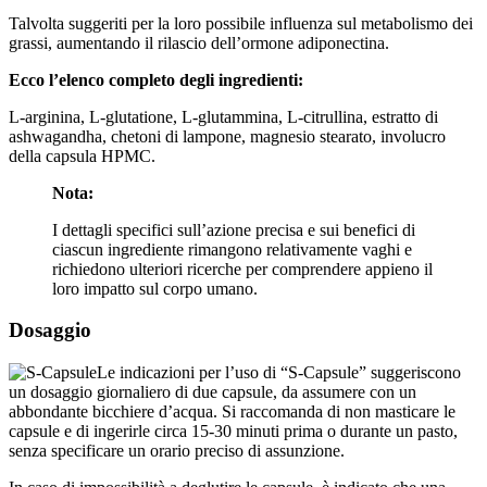
Talvolta suggeriti per la loro possibile influenza sul metabolismo dei
grassi, aumentando il rilascio dell’ormone adiponectina.
Ecco l’elenco completo degli ingredienti:
L-arginina, L-glutatione, L-glutammina, L-citrullina, estratto di
ashwagandha, chetoni di lampone, magnesio stearato, involucro
della capsula HPMC.
Nota:
I dettagli specifici sull’azione precisa e sui benefici di
ciascun ingrediente rimangono relativamente vaghi e
richiedono ulteriori ricerche per comprendere appieno il
loro impatto sul corpo umano.
Dosaggio
Le indicazioni per l’uso di “S-Capsule” suggeriscono
un dosaggio giornaliero di due capsule, da assumere con un
abbondante bicchiere d’acqua. Si raccomanda di non masticare le
capsule e di ingerirle circa 15-30 minuti prima o durante un pasto,
senza specificare un orario preciso di assunzione.
In caso di impossibilità a deglutire le capsule, è indicato che una