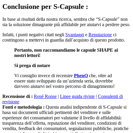
Conclusione per
S-Capsule :
In base ai risultati della nostra ricerca, sembra che “S-Capsule” non
sia la soluzione dimagrante più affidabile per aiutarvi a perdere peso.
Infatti, i punti negativi citati negli
Svantaggi
e
Reputazione
ci
costringono a mettervi in guardia dall’acquisto di questo prodotto.
Pertanto, non raccomandiamo le capsule SHAPE ai
nostri lettori!
Si prega di notare
Vi consiglio invece di recensire
PhenQ
che, oltre ad
essere stato sviluppato da un’azienda seria, dovrebbe
davvero aiutarvi nel vostro percorso di dimagrimento!
Recensione di :
René Ronse
|
Linee guida riviste
|
Consulenti di
revisione
Fonti e metodologia :
Questa analisi indipendente di S-Capsule si
basa sui documenti ufficiali pertinenti del venditore e sulle
esperienze dei consumatori per valutarne il livello di affidabilità:
trasparenza dell’offerta, reputazione del venditore, condizioni di
vendita, feedback dei consumatori, segnalazioni pubbliche, pratiche
commerciali, segnali di rischio e punti di attenzione prima