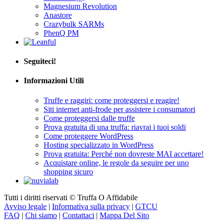
Anastore
Crazybulk SARMs
PhenQ PM
Seguiteci!
Informazioni Utili
Truffe e raggiri: come proteggersi e reagire!
Siti internet anti-frode per assistere i consumatori
Come proteggersi dalle truffe
Prova gratuita di una truffa: riavrai i tuoi soldi
Come proteggere WordPress
Hosting specializzato in WordPress
Prova gratuita: Perché non dovreste MAI accettare!
Acquistare online, le regole da seguire per uno
shopping sicuro
Tutti i diritti riservati © Truffa O Affidabile
Avviso legale
|
Informativa sulla privacy
|
GTCU
FAQ
|
Chi siamo
|
Contattaci
|
Mappa Del Sito