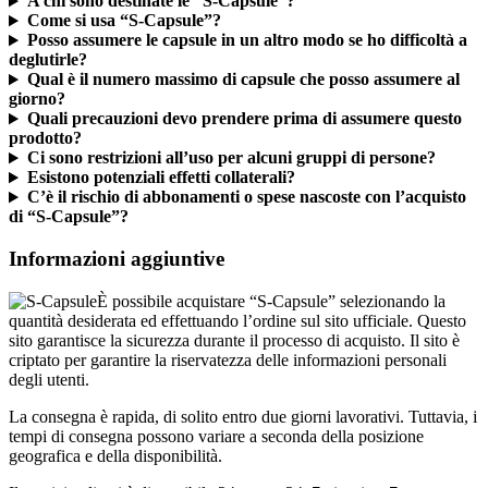
Come si usa “S-Capsule”?
Posso assumere le capsule in un altro modo se ho difficoltà a
deglutirle?
Qual è il numero massimo di capsule che posso assumere al
giorno?
Quali precauzioni devo prendere prima di assumere questo
prodotto?
Ci sono restrizioni all’uso per alcuni gruppi di persone?
Esistono potenziali effetti collaterali?
C’è il rischio di abbonamenti o spese nascoste con l’acquisto
di “S-Capsule”?
Informazioni aggiuntive
È possibile acquistare “S-Capsule” selezionando la
quantità desiderata ed effettuando l’ordine sul sito ufficiale. Questo
sito garantisce la sicurezza durante il processo di acquisto. Il sito è
criptato per garantire la riservatezza delle informazioni personali
degli utenti.
La consegna è rapida, di solito entro due giorni lavorativi. Tuttavia, i
tempi di consegna possono variare a seconda della posizione
geografica e della disponibilità.
Il servizio clienti è disponibile 24 ore su 24, 7 giorni su 7, per