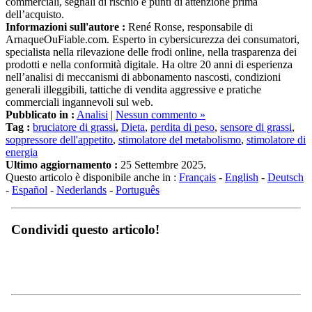
dell’acquisto.
Informazioni sull'autore :
René Ronse, responsabile di
ArnaqueOuFiable.com. Esperto in cybersicurezza dei consumatori,
specialista nella rilevazione delle frodi online, nella trasparenza dei
prodotti e nella conformità digitale. Ha oltre 20 anni di esperienza
nell’analisi di meccanismi di abbonamento nascosti, condizioni
generali illeggibili, tattiche di vendita aggressive e pratiche
commerciali ingannevoli sul web.
Pubblicato in :
Analisi
|
Nessun commento »
Tag :
bruciatore di grassi
,
Dieta
,
perdita di peso
,
sensore di grassi
,
soppressore dell'appetito
,
stimolatore del metabolismo
,
stimolatore di
energia
Ultimo aggiornamento :
25 Settembre 2025.
Questo articolo è disponibile anche in :
Français
-
English
-
Deutsch
-
Español
-
Nederlands
-
Português
Condividi questo articolo!
Opinioni, recensioni e testimonianze