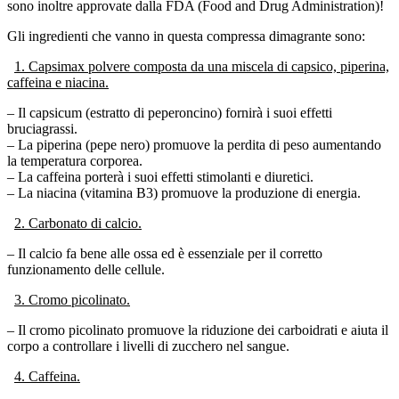
Gli ingredienti che vanno in questa compressa dimagrante sono:
1. Capsimax polvere composta da una miscela di capsico, piperina,
caffeina e niacina.
– Il capsicum (estratto di peperoncino) fornirà i suoi effetti
bruciagrassi.
– La piperina (pepe nero) promuove la perdita di peso aumentando
la temperatura corporea.
– La caffeina porterà i suoi effetti stimolanti e diuretici.
– La niacina (vitamina B3) promuove la produzione di energia.
2. Carbonato di calcio.
– Il calcio fa bene alle ossa ed è essenziale per il corretto
funzionamento delle cellule.
3. Cromo picolinato.
– Il cromo picolinato promuove la riduzione dei carboidrati e aiuta il
corpo a controllare i livelli di zucchero nel sangue.
4. Caffeina.
– La caffeina è uno stimolante naturale che riduce la fatica, aumenta