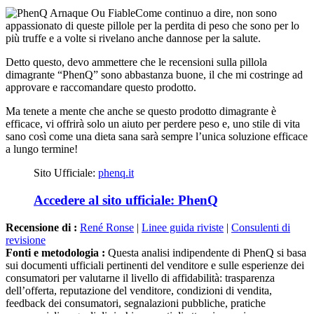
Come continuo a dire, non sono
appassionato di queste pillole per la perdita di peso che sono per lo
più truffe e a volte si rivelano anche dannose per la salute.
Detto questo, devo ammettere che le recensioni sulla pillola
dimagrante “PhenQ” sono abbastanza buone, il che mi costringe ad
approvare e raccomandare questo prodotto.
Ma tenete a mente che anche se questo prodotto dimagrante è
efficace, vi offrirà solo un aiuto per perdere peso e, uno stile di vita
sano così come una dieta sana sarà sempre l’unica soluzione efficace
a lungo termine!
Sito Ufficiale:
phenq.it
Accedere al sito ufficiale: PhenQ
Recensione di :
René Ronse
|
Linee guida riviste
|
Consulenti di
revisione
Fonti e metodologia :
Questa analisi indipendente di PhenQ si basa
sui documenti ufficiali pertinenti del venditore e sulle esperienze dei
consumatori per valutarne il livello di affidabilità: trasparenza
dell’offerta, reputazione del venditore, condizioni di vendita,
feedback dei consumatori, segnalazioni pubbliche, pratiche
commerciali, segnali di rischio e punti di attenzione prima