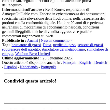
dell’acquisto.
Informazioni sull'autore :
René Ronse, responsabile di
ArnaqueOuFiable.com. Esperto in cybersicurezza dei consumatori,
specialista nella rilevazione delle frodi online, nella trasparenza dei
prodotti e nella conformità digitale. Ha oltre 20 anni di esperienza
nell’analisi di meccanismi di abbonamento nascosti, condizioni
generali illeggibili, tattiche di vendita aggressive e pratiche
commerciali ingannevoli sul web.
Pubblicato in :
Analisi
|
Nessun commento »
Tag :
bruciatore di grassi
,
Dieta
,
perdita di peso
,
sensore di grassi
,
soppressore dell'appetito
,
stimolatore del metabolismo
,
stimolatore di
energia
,
Wolfson Berg Limited
Ultimo aggiornamento :
25 Settembre 2025.
Questo articolo è disponibile anche in :
Français
-
English
-
Deutsch
-
Español
-
Nederlands
-
Português
Condividi questo articolo!
Opinioni, recensioni e testimonianze