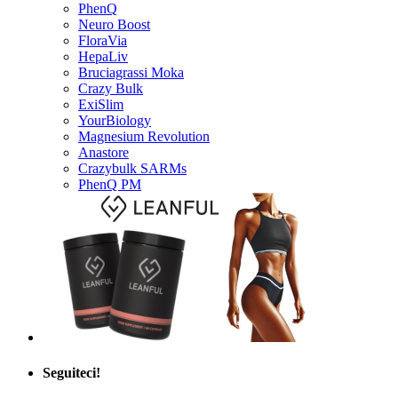
Neuro Boost
FloraVia
HepaLiv
Bruciagrassi Moka
Crazy Bulk
ExiSlim
YourBiology
Magnesium Revolution
Anastore
Crazybulk SARMs
PhenQ PM
Seguiteci!
Informazioni Utili