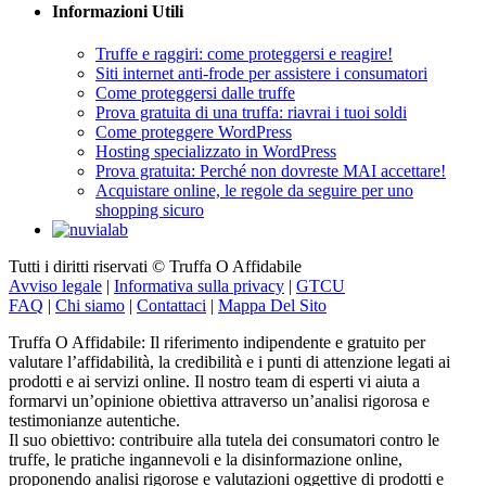
Truffe e raggiri: come proteggersi e reagire!
Siti internet anti-frode per assistere i consumatori
Come proteggersi dalle truffe
Prova gratuita di una truffa: riavrai i tuoi soldi
Come proteggere WordPress
Hosting specializzato in WordPress
Prova gratuita: Perché non dovreste MAI accettare!
Acquistare online, le regole da seguire per uno
shopping sicuro
Tutti i diritti riservati © Truffa O Affidabile
Avviso legale
|
Informativa sulla privacy
|
GTCU
FAQ
|
Chi siamo
|
Contattaci
|
Mappa Del Sito
Truffa O Affidabile: Il riferimento indipendente e gratuito per
valutare l’affidabilità, la credibilità e i punti di attenzione legati ai
prodotti e ai servizi online. Il nostro team di esperti vi aiuta a
formarvi un’opinione obiettiva attraverso un’analisi rigorosa e
testimonianze autentiche.
Il suo obiettivo: contribuire alla tutela dei consumatori contro le
truffe, le pratiche ingannevoli e la disinformazione online,
proponendo analisi rigorose e valutazioni oggettive di prodotti e
servizi, fondate su testimonianze reali e affidabili condivise da veri