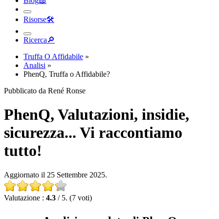
Risorse
🛠︎
Ricerca
🔎︎
Truffa O Affidabile
»
Analisi
»
PhenQ, Truffa o Affidabile?
Pubblicato da René Ronse
PhenQ, Valutazioni, insidie,
sicurezza... Vi raccontiamo
tutto!
Aggiornato il 25 Settembre 2025.
Valutazione :
4.3
/ 5. (7 voti)
Analisi completa di PhenQ