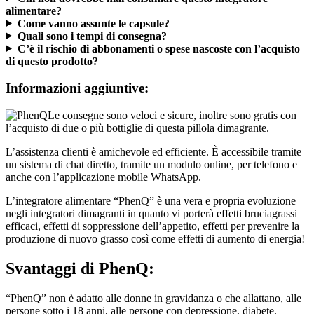
Come vanno assunte le capsule?
Quali sono i tempi di consegna?
C’è il rischio di abbonamenti o spese nascoste con l’acquisto
di questo prodotto?
Informazioni aggiuntive:
Le consegne sono veloci e sicure, inoltre sono gratis con
l’acquisto di due o più bottiglie di questa pillola dimagrante.
L’assistenza clienti è amichevole ed efficiente. È accessibile tramite
un sistema di chat diretto, tramite un modulo online, per telefono e
anche con l’applicazione mobile WhatsApp.
L’integratore alimentare “PhenQ” è una vera e propria evoluzione
negli integratori dimagranti in quanto vi porterà effetti bruciagrassi
efficaci, effetti di soppressione dell’appetito, effetti per prevenire la
produzione di nuovo grasso così come effetti di aumento di energia!
Svantaggi
di PhenQ:
“PhenQ” non è adatto alle donne in gravidanza o che allattano, alle
persone sotto i 18 anni, alle persone con depressione, diabete,
disturbi endocrini, malattie autoimmuni, ipertrofia prostatica, malattie