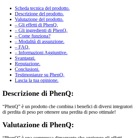
Scheda tecnica del prodotto.
Descrizione del prodotto.
Valutazione del prodotto.
– Gli effetti di PhenQ.
– Gli ingredienti di PhenQ.
– Come funziona?
– Modalità di assunzione.
– FAQ.
– Informazioni Aggiuntive.
Svantaggi.
Reputazione.
Conclusioni.
Testimonianze su PhenQ.
Lascia la tua opinione.
Descrizione
di PhenQ:
“PhenQ” è un prodotto che combina i benefici di diversi integratori
di perdita di peso per ottenere una perdita di peso ottimale!
Valutazione
di PhenQ:
“PhenQ” è una compressa dimagrante che aggiunge gli effetti
dimagranti positivi di diversi integratori alimentari per offrirti un