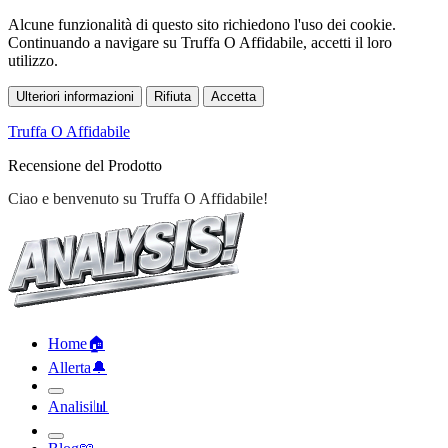
Alcune funzionalità di questo sito richiedono l'uso dei cookie.
Continuando a navigare su Truffa O Affidabile, accetti il loro
utilizzo.
Ulteriori informazioni
Rifiuta
Accetta
Truffa O Affidabile
Recensione del Prodotto
Home
🏠︎
Allerta
🔔︎
Analisi
📊︎
Blog
📖︎