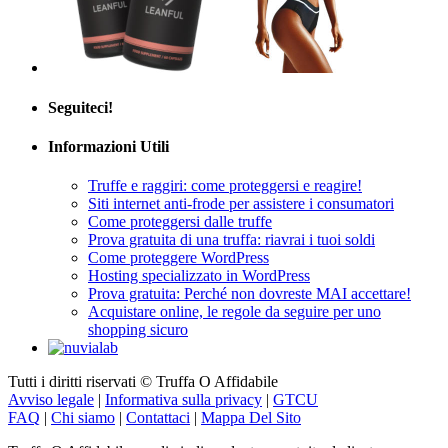
Seguiteci!
Informazioni Utili
Truffe e raggiri: come proteggersi e reagire!
Siti internet anti-frode per assistere i consumatori
Come proteggersi dalle truffe
Prova gratuita di una truffa: riavrai i tuoi soldi
Come proteggere WordPress
Hosting specializzato in WordPress
Prova gratuita: Perché non dovreste MAI accettare!
Acquistare online, le regole da seguire per uno
shopping sicuro
Tutti i diritti riservati © Truffa O Affidabile
Avviso legale
|
Informativa sulla privacy
|
GTCU
FAQ
|
Chi siamo
|
Contattaci
|
Mappa Del Sito
Truffa O Affidabile: media indipendente e gratuito dedicato
all’individuazione delle truffe, all’analisi delle pratiche ingannevoli e