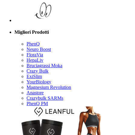
Migliori Prodotti
PhenQ
Neuro Boost
FloraVia
HepaLiv
Bruciagrassi Moka
Crazy Bulk
ExiSlim
YourBiology
Magnesium Revolution
Anastore
Crazybulk SARMs
PhenQ PM