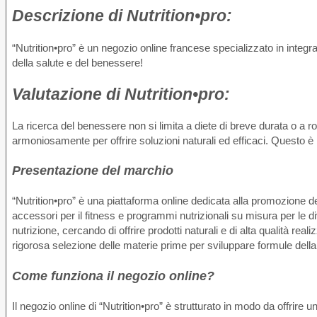
Descrizione di
Nutrition•pro:
“Nutrition•pro” è un negozio online francese specializzato in integra
della salute e del benessere!
Valutazione di
Nutrition•pro:
La ricerca del benessere non si limita a diete di breve durata o a r
armoniosamente per offrire soluzioni naturali ed efficaci. Questo è l’
Presentazione del marchio
“Nutrition•pro” è una piattaforma online dedicata alla promozione del
accessori per il fitness e programmi nutrizionali su misura per le 
nutrizione, cercando di offrire prodotti naturali e di alta qualità re
rigorosa selezione delle materie prime per sviluppare formule dell
Come funziona il negozio online?
Il negozio online di “Nutrition•pro” è strutturato in modo da offrire u