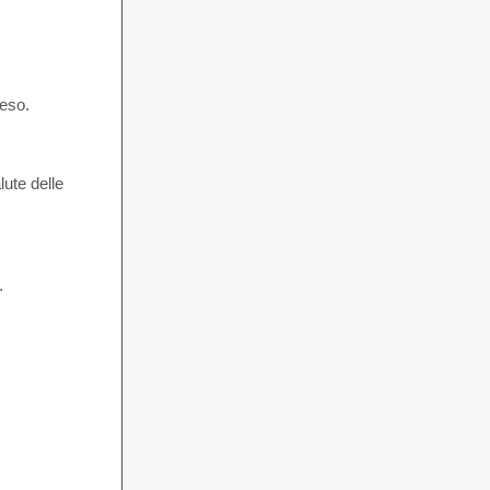
peso.
lute delle
.