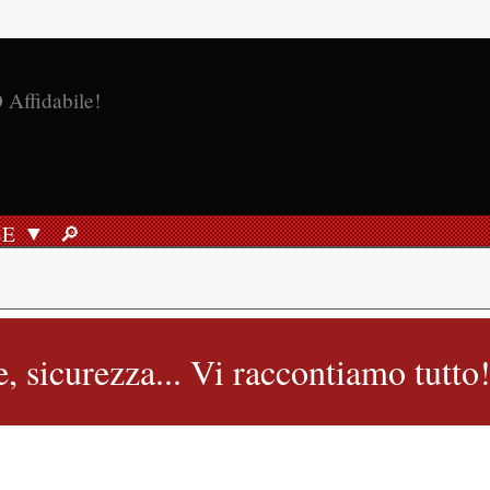
SE
🔎︎
RICERCA
e, sicurezza... Vi raccontiamo tutto