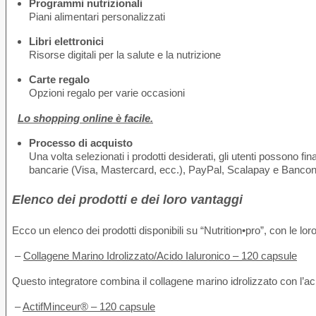
Programmi nutrizionali
Piani alimentari personalizzati
Libri elettronici
Risorse digitali per la salute e la nutrizione
Carte regalo
Opzioni regalo per varie occasioni
Lo shopping online è facile.
Processo di acquisto
Una volta selezionati i prodotti desiderati, gli utenti possono f
bancarie (Visa, Mastercard, ecc.), PayPal, Scalapay e Bancon
Elenco dei prodotti e dei loro vantaggi
Ecco un elenco dei prodotti disponibili su “Nutrition•pro”, con le loro 
–
Collagene Marino Idrolizzato/Acido Ialuronico – 120 capsule
Questo integratore combina il collagene marino idrolizzato con l’acid
–
ActifMinceur® – 120 capsule