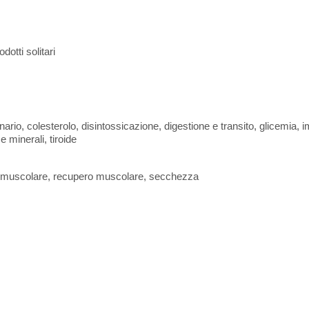
dotti solitari
ario, colesterolo, disintossicazione, digestione e transito, glicemia, i
e minerali, tiroide
to muscolare, recupero muscolare, secchezza