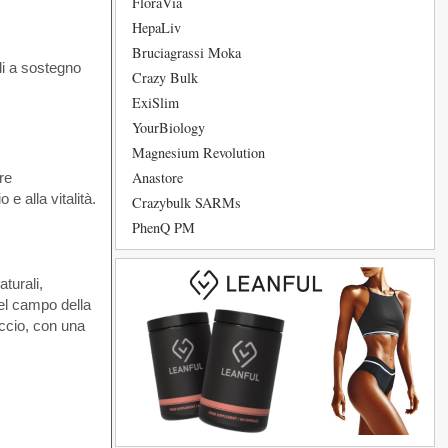
FloraVia
HepaLiv
Bruciagrassi Moka
ali a sostegno
Crazy Bulk
ExiSlim
YourBiology
Magnesium Revolution
Anastore
re
e alla vitalità.
Crazybulk SARMs
PhenQ PM
turali,
nel campo della
occio, con una