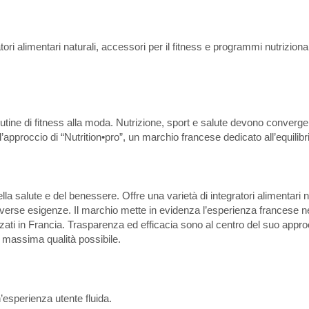
tori alimentari naturali, accessori per il fitness e programmi nutrizion
outine di fitness alla moda. Nutrizione, sport e salute devono converge
approccio di “Nutrition•pro”, un marchio francese dedicato all’equilibrio 
la salute e del benessere. Offre una varietà di integratori alimentari na
diverse esigenze. Il marchio mette in evidenza l’esperienza francese 
alizzati in Francia. Trasparenza ed efficacia sono al centro del suo appr
a massima qualità possibile.
n’esperienza utente fluida.