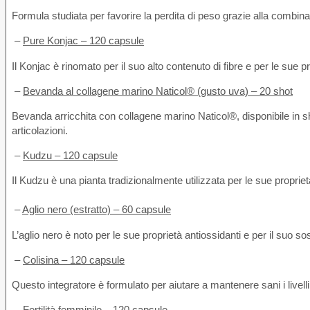
Formula studiata per favorire la perdita di peso grazie alla combinaz
–
Pure Konjac – 120 capsule
Il Konjac è rinomato per il suo alto contenuto di fibre e per le sue p
–
Bevanda al collagene marino Naticol® (gusto uva) – 20 shot
Bevanda arricchita con collagene marino Naticol®, disponibile in shot 
articolazioni.
–
Kudzu – 120 capsule
Il Kudzu è una pianta tradizionalmente utilizzata per le sue propri
–
Aglio nero (estratto) – 60 capsule
L’aglio nero è noto per le sue proprietà antiossidanti e per il suo 
–
Colisina – 120 capsule
Questo integratore è formulato per aiutare a mantenere sani i livelli
–
Fertilità femminile – 120 capsule