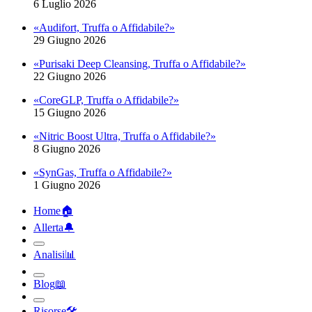
6 Luglio 2026
«Audifort, Truffa o Affidabile?»
29 Giugno 2026
«Purisaki Deep Cleansing, Truffa o Affidabile?»
22 Giugno 2026
«CoreGLP, Truffa o Affidabile?»
15 Giugno 2026
«Nitric Boost Ultra, Truffa o Affidabile?»
8 Giugno 2026
«SynGas, Truffa o Affidabile?»
1 Giugno 2026
Home
🏠︎
Allerta
🔔︎
Analisi
📊︎
Blog
📖︎
Risorse
🛠︎