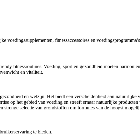
rlijke voedingssupplementen, fitnessaccessoires en voedingsprogramma’
f trendy fitnessroutines. Voeding, sport en gezondheid moeten harmonie
venwicht en vitaliteit.
n gezondheid en welzijn. Het biedt een verscheidenheid aan natuurlijk
ise op het gebied van voeding en streeft ernaar natuurlijke producten v
en strenge selectie van grondstoffen om formules van de hoogst mogelij
bruikerservaring te bieden.