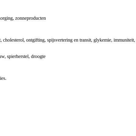
zorging, zonneproducten
olesterol, ontgifting, spijsvertering en transit, glykemie, immuniteit, li
w, spierherstel, droogte
ies.