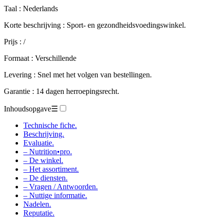
Taal : Nederlands
Korte beschrijving : Sport- en gezondheidsvoedingswinkel.
Prijs : /
Formaat : Verschillende
Levering : Snel met het volgen van bestellingen.
Garantie : 14 dagen herroepingsrecht.
Inhoudsopgave
☰
Technische fiche.
Beschrijving.
Evaluatie.
– Nutrition•pro.
– De winkel.
– Het assortiment.
– De diensten.
– Vragen / Antwoorden.
– Nuttige informatie.
Nadelen.
Reputatie.