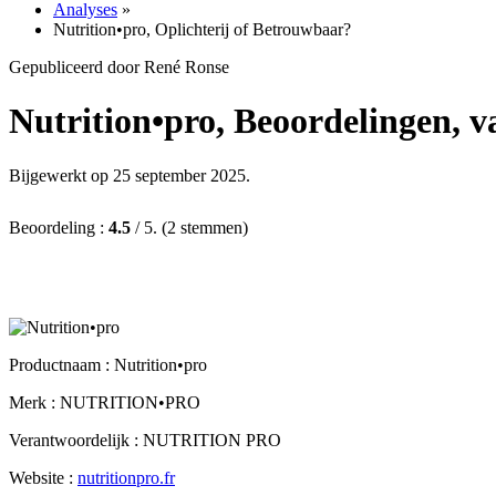
Analyses
»
Nutrition•pro, Oplichterij of Betrouwbaar?
Gepubliceerd door René Ronse
Nutrition•pro, Beoordelingen, val
Bijgewerkt op 25 september 2025.
Beoordeling :
4.5
/ 5. (2 stemmen)
Productnaam :
Nutrition•pro
Merk : NUTRITION•PRO
Verantwoordelijk : NUTRITION PRO
Website :
nutritionpro.fr