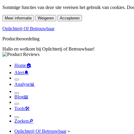
Sommige functies van deze site vereisen het gebruik van cookies. Doo
Meer informatie
Weigeren
Accepteren
Oplichterij Of Betrouwbaar
Productbeoordeling
Hallo en welkom bij Oplichterij of Betrouwbaar!
Home
🏠︎
Alert
🔔︎
Analyse
📊︎
Blog
📖︎
Tools
🛠︎
Zoeken
🔎︎
Oplichterij Of Betrouwbaar
»