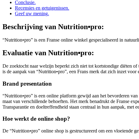
Conclusie.
Recensies en getuigenissen.
Geef uw mening.
Beschrijving van
Nutrition•pro:
“Nutrition•pro” is een Franse online winkel gespecialiseerd in natuu
Evaluatie van
Nutrition•pro:
De zoektocht naar welzijn beperkt zich niet tot kortstondige diëten o
is de aanpak van “Nutrition•pro”, een Frans merk dat zich inzet voor e
Brand presentation
“Nutrition•pro” is een online platform gewijd aan het bevorderen va
maat van verschillende behoeften. Het merk benadrukt de Franse expert
Transparantie en doeltreffendheid staan centraal in hun aanpak, met e
Hoe werkt de online shop?
De “Nutrition•pro” online shop is gestructureerd om een vloeiende ge