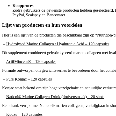
Koopproces
Zodra gebruikers de gewenste producten hebben geselecteerd, k
PayPal, Scalapay en Bancontact
Lijst van producten en hun voordelen
Hier is een lijst van de producten die beschikbaar zijn op “Nutrition
–
Hydrolysed Marine Collagen / Hyaluronic Acid – 120 capsules
Dit supplement combineert gehydrolyseerd marien collageen met hyal
–
ActifMinceur® – 120 capsules
Formule ontworpen om gewichtsverlies te bevorderen door het combin
–
Pure Konjac – 120 capsules
Konjac staat bekend om zijn hoge vezelgehalte en natuurlijke eetlus
–
Naticol® Marine Collagen Drink (druivensmaak) – 20 shots
Een drank verrijkt met Naticol® marien collageen, verkrijgbaar in sh
–
Kudzu – 120 capsules