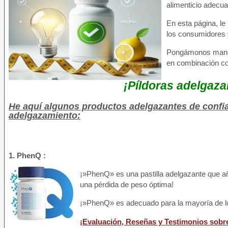
alimenticio adecua
En esta página, l
los consumidores 
Pongámonos manos 
en combinación co
¡Píldoras adelgaza
He aquí algunos productos adelgazantes de confi
adelgazamiento:
1. PhenQ :
¡»PhenQ» es una pastilla adelgazante que añ
una pérdida de peso óptima!
¡»PhenQ» es adecuado para la mayoría de l
¡Evaluación, Reseñas y Testimonios sob