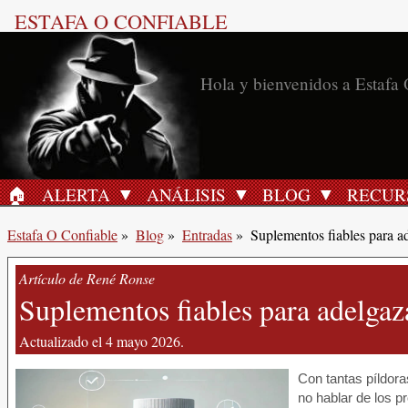
ESTAFA O CONFIABLE
Hola y bienvenidos a Estafa 
🏠︎
ALERTA
ANÁLISIS
BLOG
RECUR
INICIO
Estafa O Confiable
»
Blog
»
Entradas
»
Suplementos fiables para a
Artículo de René Ronse
Suplementos fiables para adelgaz
Actualizado el 4 mayo 2026.
Con tantas píldora
no hablar de los p