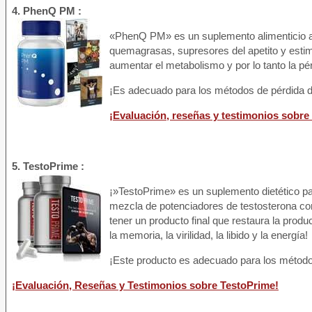
4. PhenQ PM :
«PhenQ PM» es un suplemento alimenticio ad
quemagrasas, supresores del apetito y estimu
aumentar el metabolismo y por lo tanto la p
¡Es adecuado para los métodos de pérdida d
¡Evaluación, reseñas y testimonios sobr
5. TestoPrime :
¡»TestoPrime» es un suplemento dietético p
mezcla de potenciadores de testosterona con
tener un producto final que restaura la produ
la memoria, la virilidad, la libido y la energía!
¡Este producto es adecuado para los métodos
¡Evaluación, Reseñas y Testimonios sobre TestoPrime!