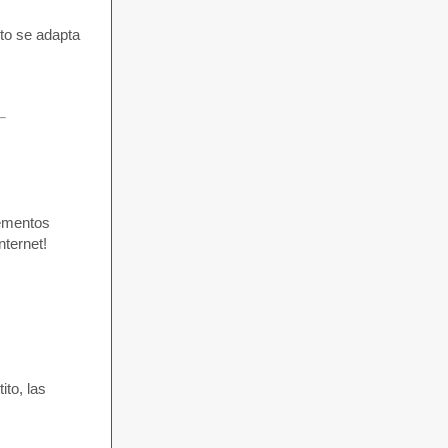
nto se adapta
lementos
nternet!
ito, las