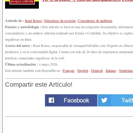
Artículo de :
René Ronse
|
Directrices de revisión
|
Consultores de auditoría
Fuentes y metodología :
Este artículo se basa en una investigación documental, informació
consumidores y un análisis editorial realizado por Estafa o Confiable. Su objetivo es explica
engañosas en línea.
Acerca del autor :
René Ronse, responsable de ArnaqueOuFiable.com. Experto en ciberseguri
productos y en la conformidad digital. Cuenta con más de 20 años de experiencia analizando
prácticas comerciales engañosas en la web.
Última actualización :
4 mayo 2026.
Este artículo también está disponible en :
Français
-
English
-
Deutsch
-
Italiano
-
Nederlan
Compartir este Artículo!