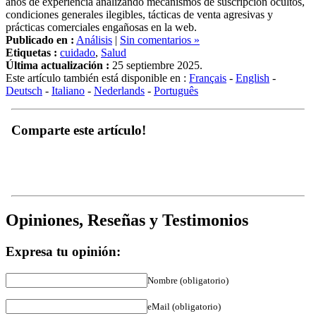
condiciones generales ilegibles, tácticas de venta agresivas y
prácticas comerciales engañosas en la web.
Publicado en :
Análisis
|
Sin comentarios »
Etiquetas :
cuidado
,
Salud
Última actualización :
25 septiembre 2025.
Este artículo también está disponible en :
Français
-
English
-
Deutsch
-
Italiano
-
Nederlands
-
Português
Comparte este artículo!
Opiniones, Reseñas y Testimonios
Expresa tu opinión:
Nombre (obligatorio)
eMail (obligatorio)