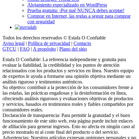
Prueba gratuita: ¡Por qué NUNCA debes aceptar!
Comprar en Internet, las reglas a seguir para comprar
con seguridad
Todos los derechos reservados © Estafa O Confiable
Aviso legal
|
Política de privacidad
|
Contacto
GTCU
|
FAQ
|
A propósito
|
Plano del sitio
Estafa O Confiable: La referencia independiente y gratuita para
evaluar la fiabilidad, la credibilidad y los puntos de atención
relacionados con los productos y servicios en línea. Nuestro equipo
de expertos le ayuda a formarse una opinión objetiva mediante un
análisis riguroso y testimonios auténticos.
Su objetivo: contribuir a la protección de los consumidores frente a
las estafas, las prácticas engañosas y la desinformación en línea,
ofreciendo análisis rigurosos y evaluaciones objetivas de productos
y servicios, basados en testimonios reales y fiables compartidos por
consumidores reales.
Declaración de transparencia: Para permitir la gratuidad y el buen
funcionamiento de este sitio web, esta página puede incluir enlaces
de afiliación para generar ingresos. Esto no afecta en ningún caso al
precio mostrado ni al coste final del producto o del servicio.
Advertencias: Nuestros artículos expresan opiniones personales y no
constituyen recomendaciones oficiales. La información facilitada es