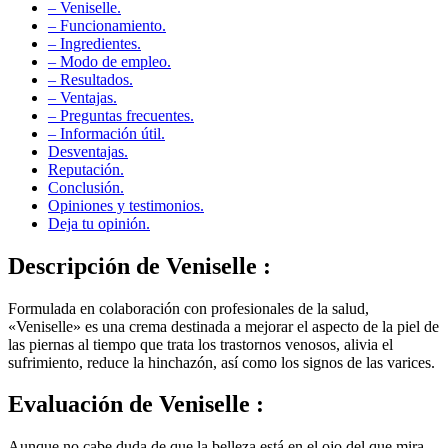
– Funcionamiento.
– Ingredientes.
– Modo de empleo.
– Resultados.
– Ventajas.
– Preguntas frecuentes.
– Información útil.
Desventajas.
Reputación.
Conclusión.
Opiniones y testimonios.
Deja tu opinión.
Descripción de
Veniselle :
Formulada en colaboración con profesionales de la salud,
«Veniselle» es una crema destinada a mejorar el aspecto de la piel de
las piernas al tiempo que trata los trastornos venosos, alivia el
sufrimiento, reduce la hinchazón, así como los signos de las varices.
Evaluación de
Veniselle :
Aunque no cabe duda de que la belleza está en el ojo del que mira,
una gran parte de la confianza en nosotros mismos y de nuestro