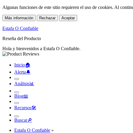
Algunas funciones de este sitio requieren el uso de cookies. Al conti
Más información
Rechazar
Aceptar
Estafa O Confiable
Reseña del Producto
Hola y bienvenidos a Estafa O Confiable.
Inicio
🏠︎
Alerta
🔔︎
Análisis
📊︎
Blog
📖︎
Recursos
🛠︎
Buscar
🔎︎
Estafa O Confiable
»