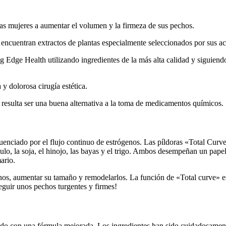
las mujeres a aumentar el volumen y la firmeza de sus pechos.
encuentran extractos de plantas especialmente seleccionados por sus acc
 Edge Health utilizando ingredientes de la más alta calidad y siguiendo
 y dolorosa cirugía estética.
resulta ser una buena alternativa a la toma de medicamentos químicos.
uenciado por el flujo continuo de estrógenos. Las píldoras «Total Curve
ulo, la soja, el hinojo, las bayas y el trigo. Ambos desempeñan un papel
ario.
 senos, aumentar su tamaño y remodelarlos. La función de «Total curve» e
guir unos pechos turgentes y firmes!
ado con una fórmula mejorada. Los ingredientes han sido cuidadosamente