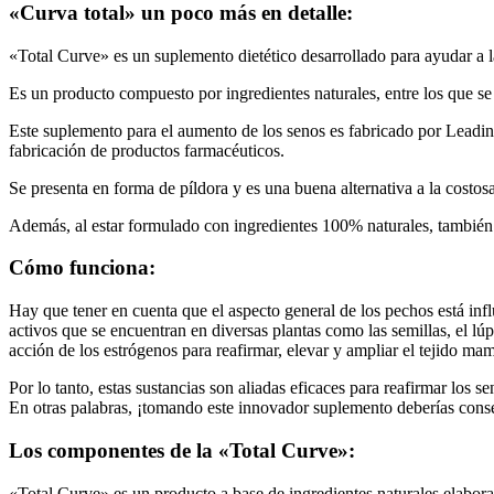
«Curva total» un poco más en detalle:
«Total Curve» es un suplemento dietético desarrollado para ayudar a 
Es un producto compuesto por ingredientes naturales, entre los que se 
Este suplemento para el aumento de los senos es fabricado por Leading
fabricación de productos farmacéuticos.
Se presenta en forma de píldora y es una buena alternativa a la costosa
Además, al estar formulado con ingredientes 100% naturales, también 
Cómo funciona:
Hay que tener en cuenta que el aspecto general de los pechos está infl
activos que se encuentran en diversas plantas como las semillas, el lúp
acción de los estrógenos para reafirmar, elevar y ampliar el tejido mam
Por lo tanto, estas sustancias son aliadas eficaces para reafirmar los
En otras palabras, ¡tomando este innovador suplemento deberías conse
Los componentes de la «Total Curve»:
«Total Curve» es un producto a base de ingredientes naturales elabor