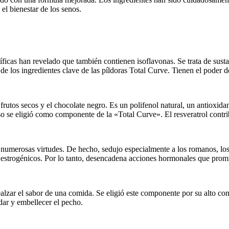
 el bienestar de los senos.
ntíficas han revelado que también contienen isoflavonas. Se trata de sus
de los ingredientes clave de las píldoras Total Curve. Tienen el poder 
los frutos secos y el chocolate negro. Es un polifenol natural, un antioxi
so se eligió como componente de la «Total Curve». El resveratrol contri
 numerosas virtudes. De hecho, sedujo especialmente a los romanos, los 
s estrogénicos. Por lo tanto, desencadena acciones hormonales que pro
alzar el sabor de una comida. Se eligió este componente por su alto co
dar y embellecer el pecho.