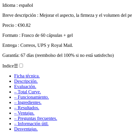
Idioma : español
Breve descripción : Mejorar el aspecto, la firmeza y el volumen del p
Precio : €90.82
Formato : Frasco de 60 cápsulas + gel
Entrega : Correos, UPS y Royal Mail.
Garantía: 67 días (reembolso del 100% si no está satisfecho)
Indice
☰
Ficha técnica.
Descripción.
Evaluación.
– Total Curve.
– Funcionamiento.
– Ingredientes.
– Resultados.
– Ventajas.
– Preguntas frecuentes.
– Información útil.
Desventajas.