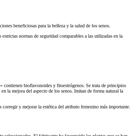
iones beneficiosas para la belleza y la salud de los senos.
 estrictas normas de seguridad comparables a las utilizadas en la
» contienen bioflavonoides y fitoestrógenos. Se trata de principios
 en la mejora del aspecto de los senos. Imitan de forma natural la
s corregir y mejorar la estética del atributo femenino más importante.
 seleccionados. El fabricante ha favorecido las plantas que se han