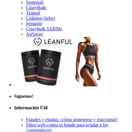
CrazyBulk
Testosil
Collagen Select
Semaxin
Crazybulk SARMs
AirSnore
Síguenos!
Información Útil
Fraudes y estafas: ¡cómo protegerse y reaccionar!
Sitios web contra el fraude para ayudar a los
consumidores
Cómo protegerse de las estafas