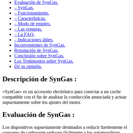
– SynGas.
– Funcionamiento.
– Características.
– Modo de empleo.
– Las ventajas.
– La FAQ.
– Indicaciones útiles.
Inconvenientes de SynGas.
Reputación de SynGas.
Conclusión sobre SynGas.
Los Testimonios sobre SynGas.
Dé su opinión.
Descripción de
SynGas :
«SynGas» es un accesorio electrónico para conectar a un coche
compatible con el fin de analizar la conducción anunciada y actuar
supuestamente sobre los ajustes del motor.
Evaluación de
SynGas :
Los dispositivos supuestamente destinados a reducir fuertemente el
consumo de carburante seducen fácilmente a los automovilistas
enfrentados al aumento de los costes de desplazamiento. Sin