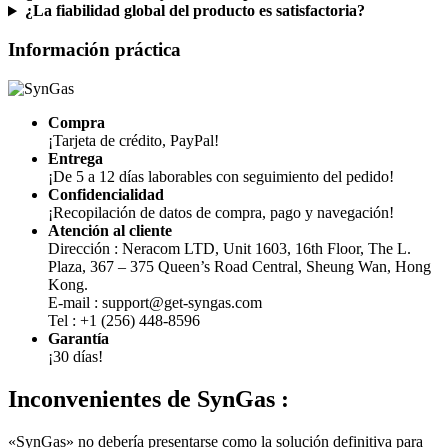
Información práctica
Compra
¡Tarjeta de crédito, PayPal!
Entrega
¡De 5 a 12 días laborables con seguimiento del pedido!
Confidencialidad
¡Recopilación de datos de compra, pago y navegación!
Atención al cliente
Dirección : Neracom LTD, Unit 1603, 16th Floor, The L.
Plaza, 367 – 375 Queen’s Road Central, Sheung Wan, Hong
Kong.
E-mail : support@get-syngas.com
Tel : +1 (256) 448-8596
Garantía
¡30 días!
Inconvenientes de
SynGas :
«SynGas» no debería presentarse como la solución definitiva para
reducir los costes de carburante. En efecto, los ahorros destacados