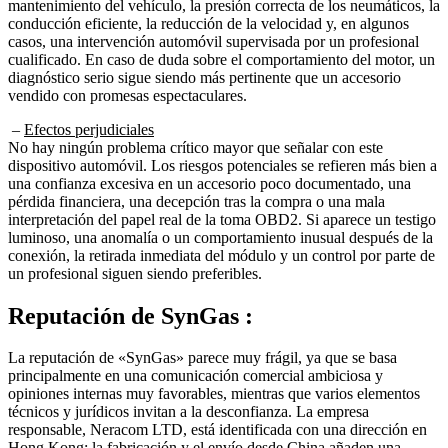
conducción eficiente, la reducción de la velocidad y, en algunos
casos, una intervención automóvil supervisada por un profesional
cualificado. En caso de duda sobre el comportamiento del motor, un
diagnóstico serio sigue siendo más pertinente que un accesorio
vendido con promesas espectaculares.
–
Efectos perjudiciales
No hay ningún problema crítico mayor que señalar con este
dispositivo automóvil. Los riesgos potenciales se refieren más bien a
una confianza excesiva en un accesorio poco documentado, una
pérdida financiera, una decepción tras la compra o una mala
interpretación del papel real de la toma OBD2. Si aparece un testigo
luminoso, una anomalía o un comportamiento inusual después de la
conexión, la retirada inmediata del módulo y un control por parte de
un profesional siguen siendo preferibles.
Reputación de
SynGas :
La reputación de «SynGas» parece muy frágil, ya que se basa
principalmente en una comunicación comercial ambiciosa y
opiniones internas muy favorables, mientras que varios elementos
técnicos y jurídicos invitan a la desconfianza. La empresa
responsable, Neracom LTD, está identificada con una dirección en
Hong Kong; la fabricación y el envío desde China añaden una
distancia importante entre el consumidor y el vendedor. Las