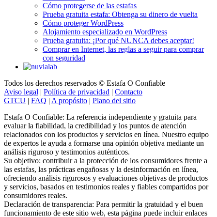
Prueba gratuita estafa: Obtenga su dinero de vuelta
Cómo proteger WordPress
Alojamiento especializado en WordPress
Prueba gratuita: ¡Por qué NUNCA debes aceptar!
Comprar en Internet, las reglas a seguir para comprar
con seguridad
Todos los derechos reservados © Estafa O Confiable
Aviso legal
|
Política de privacidad
|
Contacto
GTCU
|
FAQ
|
A propósito
|
Plano del sitio
Estafa O Confiable: La referencia independiente y gratuita para
evaluar la fiabilidad, la credibilidad y los puntos de atención
relacionados con los productos y servicios en línea. Nuestro equipo
de expertos le ayuda a formarse una opinión objetiva mediante un
análisis riguroso y testimonios auténticos.
Su objetivo: contribuir a la protección de los consumidores frente a
las estafas, las prácticas engañosas y la desinformación en línea,
ofreciendo análisis rigurosos y evaluaciones objetivas de productos
y servicios, basados en testimonios reales y fiables compartidos por
consumidores reales.
Declaración de transparencia: Para permitir la gratuidad y el buen
funcionamiento de este sitio web, esta página puede incluir enlaces
de afiliación para generar ingresos. Esto no afecta en ningún caso al