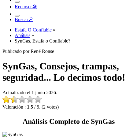
Recursos
🛠︎
Buscar
🔎︎
Estafa O Confiable
»
Análisis
»
SynGas, Estafa o Confiable?
Publicado por René Ronse
SynGas, Consejos, trampas,
seguridad... Lo decimos todo!
Actualizado el 1 junio 2026.
Valoración :
1.5
/ 5. (2 votos)
Análisis Completo de SynGas