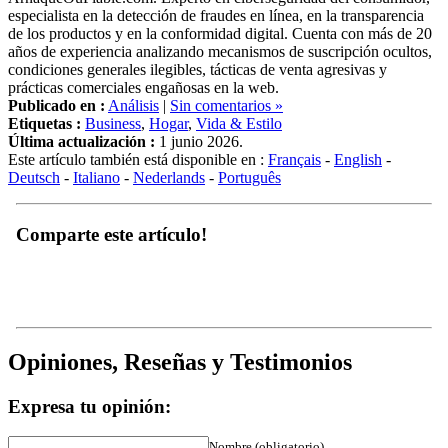
de los productos y en la conformidad digital. Cuenta con más de 20
años de experiencia analizando mecanismos de suscripción ocultos,
condiciones generales ilegibles, tácticas de venta agresivas y
prácticas comerciales engañosas en la web.
Publicado en :
Análisis
|
Sin comentarios »
Etiquetas :
Business
,
Hogar
,
Vida & Estilo
Última actualización :
1 junio 2026.
Este artículo también está disponible en :
Français
-
English
-
Deutsch
-
Italiano
-
Nederlands
-
Português
Comparte este artículo!
Opiniones, Reseñas y Testimonios
Expresa tu opinión:
Nombre (obligatorio)