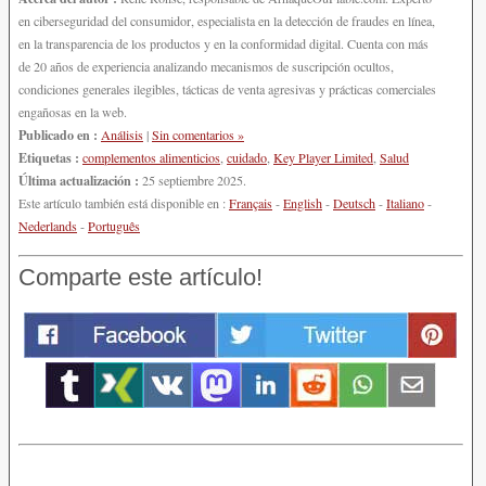
en ciberseguridad del consumidor, especialista en la detección de fraudes en línea,
en la transparencia de los productos y en la conformidad digital. Cuenta con más
de 20 años de experiencia analizando mecanismos de suscripción ocultos,
condiciones generales ilegibles, tácticas de venta agresivas y prácticas comerciales
engañosas en la web.
Publicado en :
Análisis
|
Sin comentarios »
Etiquetas :
complementos alimenticios
,
cuidado
,
Key Player Limited
,
Salud
Última actualización :
25 septiembre 2025.
Este artículo también está disponible en :
Français
-
English
-
Deutsch
-
Italiano
-
Nederlands
-
Português
Comparte este artículo!