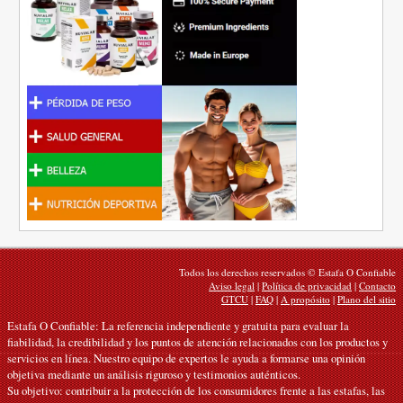
Todos los derechos reservados © Estafa O Confiable
Aviso legal
|
Política de privacidad
|
Contacto
GTCU
|
FAQ
|
A propósito
|
Plano del sitio
Estafa O Confiable: La referencia independiente y gratuita para evaluar la
fiabilidad, la credibilidad y los puntos de atención relacionados con los productos y
servicios en línea. Nuestro equipo de expertos le ayuda a formarse una opinión
objetiva mediante un análisis riguroso y testimonios auténticos.
Su objetivo: contribuir a la protección de los consumidores frente a las estafas, las