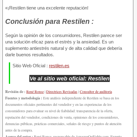
«¡Restilen tiene una excelente reputación!
Conclusión
para Restilen :
Según la opinión de los consumidores, Restilen parece ser
una solución eficaz para el estrés y la ansiedad. Es un
suplemento antiestrés natural y de alta calidad que debería
darle buenos resultados.
Sitio Web Oficial :
restilen.es
Ve al sitio web oficial: Restilen
Revisión de :
René Ronse
|
Directrices Revisadas
|
Consultor de auditoría
Fuentes y metodología :
Este análisis independiente de Restilen se basa en los
documentos oficiales pertinentes del vendedor y en las experiencias de los
consumidores para evaluar su nivel de fiabilidad: transparencia de la oferta,
reputación del vendedor, condiciones de venta, opiniones de los consumidores,
denuncias públicas, prácticas comerciales, señales de riesgo y puntos de atención
antes de la compra.
Acerca del autor :
René Ronse, responsable de ArnaqueOuFiable.com. Experto