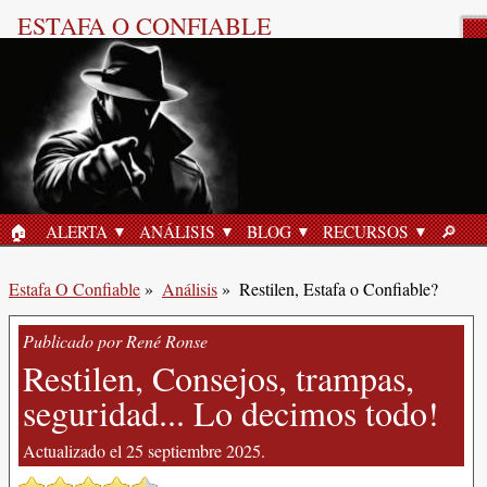
ESTAFA O CONFIABLE
Reseña del Producto
🏠︎
ALERTA
ANÁLISIS
BLOG
RECURSOS
🔎︎
INICIO
BUSC
Estafa O Confiable
»
Análisis
»
Restilen, Estafa o Confiable?
Publicado por René Ronse
Restilen, Consejos, trampas,
seguridad... Lo decimos todo!
Actualizado el 25 septiembre 2025.