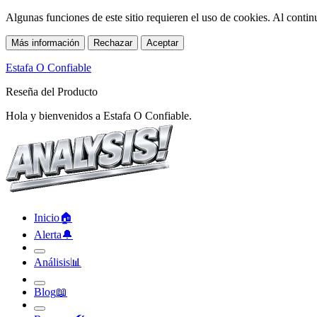
Algunas funciones de este sitio requieren el uso de cookies. Al conti
Más información
Rechazar
Aceptar
Estafa O Confiable
Reseña del Producto
Hola y bienvenidos a Estafa O Confiable.
Inicio
🏠︎
Alerta
🔔︎
Análisis
📊︎
Blog
📖︎