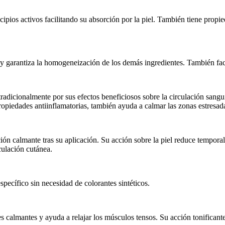
ipios activos facilitando su absorción por la piel. También tiene propied
garantiza la homogeneización de los demás ingredientes. También facilit
a tradicionalmente por sus efectos beneficiosos sobre la circulación san
propiedades antiinflamatorias, también ayuda a calmar las zonas estresad
ón calmante tras su aplicación. Su acción sobre la piel reduce temporal
culación cutánea.
pecífico sin necesidad de colorantes sintéticos.
es calmantes y ayuda a relajar los músculos tensos. Su acción tonificant