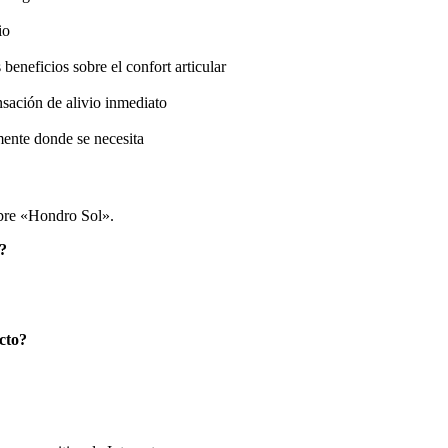
io
beneficios sobre el confort articular
nsación de alivio inmediato
mente donde se necesita
obre «Hondro Sol».
o?
ucto?