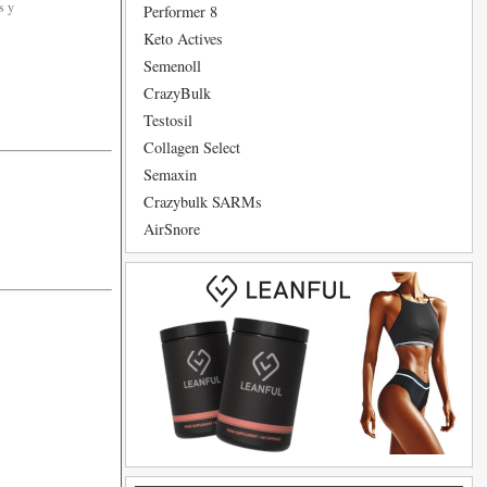
s y
Performer 8
Keto Actives
Semenoll
CrazyBulk
Testosil
Collagen Select
Semaxin
Crazybulk SARMs
AirSnore