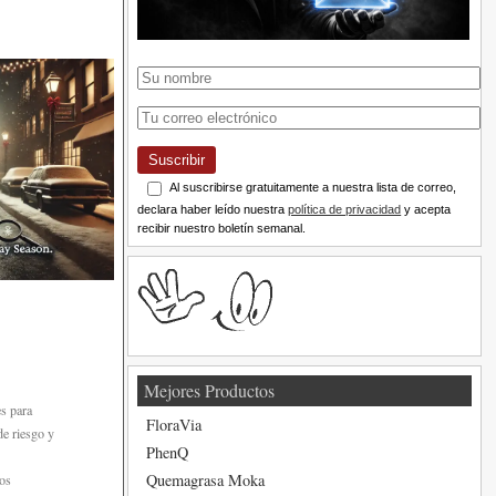
Suscribir
Al suscribirse gratuitamente a nuestra lista de correo,
declara haber leído nuestra
política de privacidad
y acepta
recibir nuestro boletín semanal.
Mejores Productos
es para
FloraVia
de riesgo y
PhenQ
Quemagrasa Moka
los