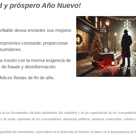
ad y próspero Año Nuevo!
onfiable desea enviarles sus mejores
ompromiso constante: proporcionar
onsumidores.
ra misión con la misma exigencia de
 de fraude y desinformación.
ices fiestas de fin de año.
sa en los documentos oficiales pertinentes del vendedor y en las experiencias de los consumidor
ones de venta, opiniones de los consumidores, denuncias públicas, prácticas comerciales, señales 
dad del consumidor, especialista en la detección de fraudes en línea, en la transparencia de 