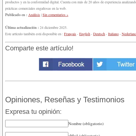
productos y en la conformidad digital. Cuenta con más de 20 años de experiencia analizando
prácticas comerciales engañosas en la web.
Publicado en :
Análisis
|
Sin comentarios »
Última actualización :
24 diciembre 2025.
Este artículo también está disponible en :
Français
-
English
-
Deutsch
-
Italiano
-
Nederlan
Comparte este artículo!
Opiniones, Reseñas y Testimonios
Expresa tu opinión:
Nombre (obligatorio)
eMail (obligatorio)