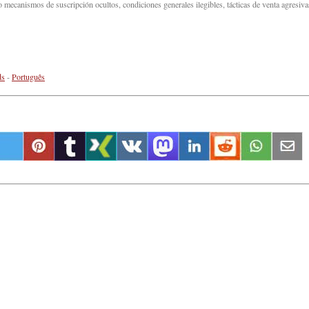
 mecanismos de suscripción ocultos, condiciones generales ilegibles, tácticas de venta agresiva
ds
-
Português