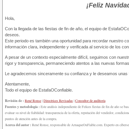
¡Feliz Navid
Hola,
Con la llegada de las fiestas de fin de año, el equipo de EstafaOC
deseos.
Este periodo es también una oportunidad para recordar nuestro c
información clara, independiente y verificada al servicio de los c
A pesar de un contexto especialmente difícil, seguimos con nuest
rigor y transparencia, permaneciendo atentos a las nuevas formas
Le agradecemos sinceramente su confianza y le deseamos unas fel
Atentamente,
Todo el equipo de EstafaOConfiable.
Revisión de :
René Ronse
|
Directrices Revisadas
|
Consultor de auditoría
Fuentes y metodología :
Este análisis independiente de Felices fiestas de fin de año se ba
evaluar su nivel de fiabilidad: transparencia de la oferta, reputación del vendedor, condici
puntos de atención antes de la compra.
Acerca del autor :
René Ronse, responsable de ArnaqueOuFiable.com. Experto en ciberseguri