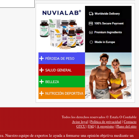
Todos los derechos reservados © Estafa O Confiable
Aviso legal
|
Política de privacidad
|
Contacto
GTCU
|
FAQ
|
A propósito
|
Plano del sitio
ínea. Nuestro equipo de expertos le ayuda a formarse una opinión objetiva mediante un