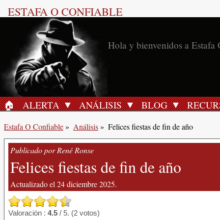
ESTAFA O CONFIABLE
Hola y bienvenidos a Estafa 
🏠︎
ALERTA
ANÁLISIS
BLOG
RECUR
INICIO
Estafa O Confiable
»
Análisis
»
Felices fiestas de fin de año
Publicado por René Ronse
Felices fiestas de fin de año
Actualizado el 24 diciembre 2025.
Valoración :
4.5
/ 5. (2 votos)