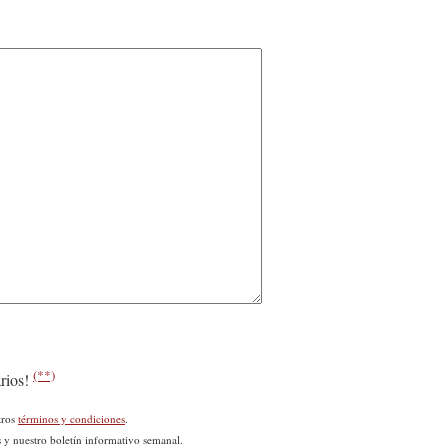
(**)
arios!
tros
términos y condiciones
.
s y nuestro boletín informativo semanal.