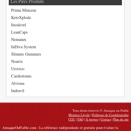
Les Pires Produits
Prima Minceur
KetoXplode
Insulevel
LeanCaps
Nemanex
InDiva System
Slimms Gummies
Nourix
Urovico
Cardiotonus
Alviona
Indravil
Tous droits réservés © Arnaque ou Fiable
Mention Légale
|
Politique de Confidentialité
CGU
|
FAQ
|
À propos
|
Contact
|
Plan du site
ArnaqueOuFiable.com : La référence indépendante et gratuite pour évaluer la