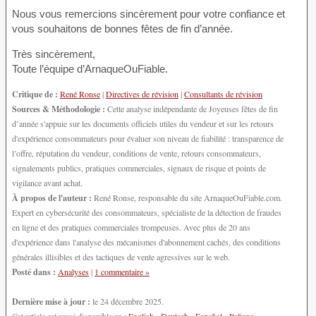
Nous vous remercions sincèrement pour votre confiance et
vous souhaitons de bonnes fêtes de fin d’année.
Très sincèrement,
Toute l’équipe d’ArnaqueOuFiable.
Critique de :
René Ronse
|
Directives de révision
|
Consultants de révision
Sources & Méthodologie :
Cette analyse indépendante de Joyeuses fêtes de fin
d’année s'appuie sur les documents officiels utiles du vendeur et sur les retours
d'expérience consommateurs pour évaluer son niveau de fiabilité : transparence de
l’offre, réputation du vendeur, conditions de vente, retours consommateurs,
signalements publics, pratiques commerciales, signaux de risque et points de
vigilance avant achat.
À propos de l'auteur :
René Ronse, responsable du site ArnaqueOuFiable.com.
Expert en cybersécurité des consommateurs, spécialiste de la détection de fraudes
en ligne et des pratiques commerciales trompeuses. Avec plus de 20 ans
d'expérience dans l'analyse des mécanismes d'abonnement cachés, des conditions
générales illisibles et des tactiques de vente agressives sur le web.
Posté dans :
Analyses
|
1 commentaire »
Dernière mise à jour :
le 24 décembre 2025.
Cet article est aussi disponible en :
English
-
Deutsch
-
Español
-
Italiano
-