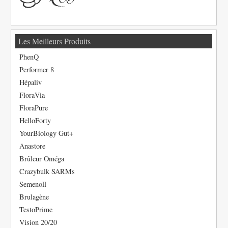
Les Meilleurs Produits
PhenQ
Performer 8
Hépaliv
FloraVia
FloraPure
HelloForty
YourBiology Gut+
Anastore
Brûleur Oméga
Crazybulk SARMs
Semenoll
Brulagène
TestoPrime
Vision 20/20