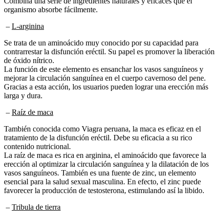
organismo absorbe fácilmente.
–
L-arginina
Se trata de un aminoácido muy conocido por su capacidad para
contrarrestar la disfunción eréctil. Su papel es promover la liberación
de óxido nítrico.
La función de este elemento es ensanchar los vasos sanguíneos y
mejorar la circulación sanguínea en el cuerpo cavernoso del pene.
Gracias a esta acción, los usuarios pueden lograr una erección más
larga y dura.
–
Raíz de maca
También conocida como Viagra peruana, la maca es eficaz en el
tratamiento de la disfunción eréctil. Debe su eficacia a su rico
contenido nutricional.
La raíz de maca es rica en arginina, el aminoácido que favorece la
erección al optimizar la circulación sanguínea y la dilatación de los
vasos sanguíneos. También es una fuente de zinc, un elemento
esencial para la salud sexual masculina. En efecto, el zinc puede
favorecer la producción de testosterona, estimulando así la libido.
–
Tribula de tierra
Utilizado desde hace miles de años en la medicina china, el tribulus