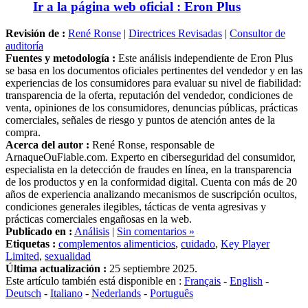
Revisión de :
René Ronse
|
Directrices Revisadas
|
Consultor de
auditoría
Fuentes y metodología :
Este análisis independiente de Eron Plus
se basa en los documentos oficiales pertinentes del vendedor y en las
experiencias de los consumidores para evaluar su nivel de fiabilidad:
transparencia de la oferta, reputación del vendedor, condiciones de
venta, opiniones de los consumidores, denuncias públicas, prácticas
comerciales, señales de riesgo y puntos de atención antes de la
compra.
Acerca del autor :
René Ronse, responsable de
ArnaqueOuFiable.com. Experto en ciberseguridad del consumidor,
especialista en la detección de fraudes en línea, en la transparencia
de los productos y en la conformidad digital. Cuenta con más de 20
años de experiencia analizando mecanismos de suscripción ocultos,
condiciones generales ilegibles, tácticas de venta agresivas y
prácticas comerciales engañosas en la web.
Publicado en :
Análisis
|
Sin comentarios »
Etiquetas :
complementos alimenticios
,
cuidado
,
Key Player
Limited
,
sexualidad
Última actualización :
25 septiembre 2025.
Este artículo también está disponible en :
Français
-
English
-
Deutsch
-
Italiano
-
Nederlands
-
Português