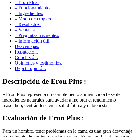
– Funcionamiento.
– Ingredientes.
– Modo de empleo.
– Resultados.
– Ventajas.
– Preguntas frecuentes.
– Información útil.
Desventajas.
Reputación.
Conclusión.
Opiniones y testimonios.
Deja tu opinión.
Descripción de
Eron Plus :
» Eron Plus representa un complemento alimenticio a base de
ingredientes naturales para ayudar a mejorar el rendimiento
masculino, centrándose en la salud íntima y el bienestar.
Evaluación de
Eron Plus :
Para un hombre, tener problemas en la cama es una gran desventaja
y una fuente de vergüenza y frustración. En general, la disfunción
eréctil está relacionada con trastornos hormonales, malos hábitos de