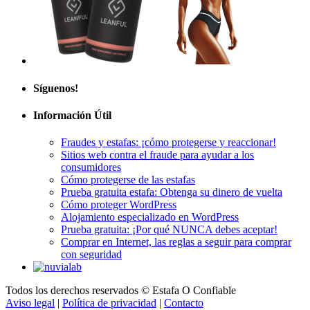
Síguenos!
Información Útil
Fraudes y estafas: ¡cómo protegerse y reaccionar!
Sitios web contra el fraude para ayudar a los
consumidores
Cómo protegerse de las estafas
Prueba gratuita estafa: Obtenga su dinero de vuelta
Cómo proteger WordPress
Alojamiento especializado en WordPress
Prueba gratuita: ¡Por qué NUNCA debes aceptar!
Comprar en Internet, las reglas a seguir para comprar
con seguridad
Todos los derechos reservados © Estafa O Confiable
Aviso legal
|
Política de privacidad
|
Contacto
GTCU
|
FAQ
|
A propósito
|
Plano del sitio