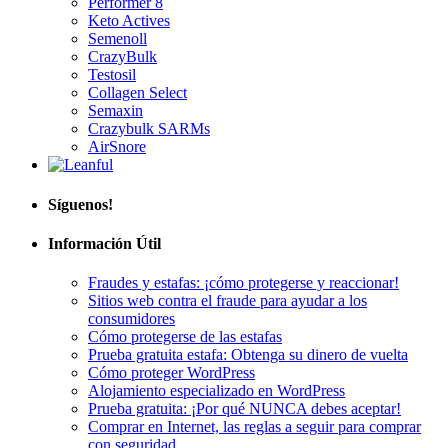
Keto Actives
Semenoll
CrazyBulk
Testosil
Collagen Select
Semaxin
Crazybulk SARMs
AirSnore
Síguenos!
Información Útil
Fraudes y estafas: ¡cómo protegerse y reaccionar!
Sitios web contra el fraude para ayudar a los
consumidores
Cómo protegerse de las estafas
Prueba gratuita estafa: Obtenga su dinero de vuelta
Cómo proteger WordPress
Alojamiento especializado en WordPress
Prueba gratuita: ¡Por qué NUNCA debes aceptar!
Comprar en Internet, las reglas a seguir para comprar
con seguridad