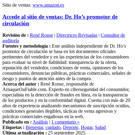
Accede al sitio de ventas: Dr. Ho’s promotor de
circulación
Revisión de :
René Ronse
|
Directrices Revisadas
|
Consultor de
auditoría
Fuentes y metodología :
Este análisis independiente de Dr. Ho’s
promotor de circulación se basa en los documentos oficiales
pertinentes del vendedor y en las experiencias de los consumidores
para evaluar su nivel de fiabilidad: transparencia de la oferta,
reputación del vendedor, condiciones de venta, opiniones de los
consumidores, denuncias públicas, prácticas comerciales, señales de
riesgo y puntos de atención antes de la compra.
Acerca del autor :
René Ronse, responsable de
ArnaqueOuFiable.com. Experto en ciberseguridad del consumidor,
especialista en la detección de fraudes en línea, en la transparencia
de los productos y en la conformidad digital. Cuenta con más de 20
años de experiencia analizando mecanismos de suscripción ocultos,
condiciones generales ilegibles, tácticas de venta agresivas y
prácticas comerciales engañosas en la web.
Publicado en :
Análisis
|
1 comentario »
Etiquetas :
Bienestar
,
cuidado
,
Deporte
,
Hogar
,
Salud
Última actualización :
25 septiembre 2025.
Este artículo también está disponible en :
Français
-
English
-