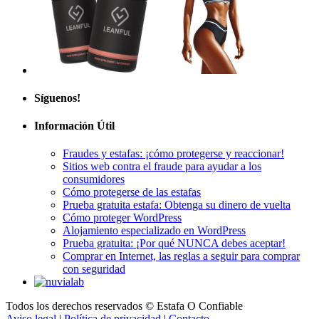
Síguenos!
Información Útil
Fraudes y estafas: ¡cómo protegerse y reaccionar!
Sitios web contra el fraude para ayudar a los
consumidores
Cómo protegerse de las estafas
Prueba gratuita estafa: Obtenga su dinero de vuelta
Cómo proteger WordPress
Alojamiento especializado en WordPress
Prueba gratuita: ¡Por qué NUNCA debes aceptar!
Comprar en Internet, las reglas a seguir para comprar
con seguridad
Todos los derechos reservados © Estafa O Confiable
Aviso legal
|
Política de privacidad
|
Contacto
GTCU
|
FAQ
|
A propósito
|
Plano del sitio