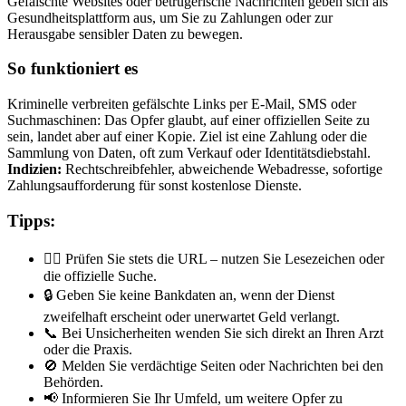
Gefälschte Websites oder betrügerische Nachrichten geben sich als
Gesundheitsplattform aus, um Sie zu Zahlungen oder zur
Herausgabe sensibler Daten zu bewegen.
So funktioniert es
Kriminelle verbreiten gefälschte Links per E-Mail, SMS oder
Suchmaschinen: Das Opfer glaubt, auf einer offiziellen Seite zu
sein, landet aber auf einer Kopie. Ziel ist eine Zahlung oder die
Sammlung von Daten, oft zum Verkauf oder Identitätsdiebstahl.
Indizien:
Rechtschreibfehler, abweichende Webadresse, sofortige
Zahlungsaufforderung für sonst kostenlose Dienste.
Tipps:
🕵️‍♀️ Prüfen Sie stets die URL – nutzen Sie Lesezeichen oder
die offizielle Suche.
🔒 Geben Sie keine Bankdaten an, wenn der Dienst
zweifelhaft erscheint oder unerwartet Geld verlangt.
📞 Bei Unsicherheiten wenden Sie sich direkt an Ihren Arzt
oder die Praxis.
🚫 Melden Sie verdächtige Seiten oder Nachrichten bei den
Behörden.
📢 Informieren Sie Ihr Umfeld, um weitere Opfer zu