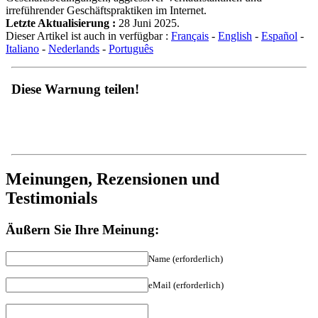
irreführender Geschäftspraktiken im Internet.
Letzte Aktualisierung :
28 Juni 2025.
Dieser Artikel ist auch in verfügbar :
Français
-
English
-
Español
-
Italiano
-
Nederlands
-
Português
Diese Warnung teilen!
Meinungen, Rezensionen und
Testimonials
Äußern Sie Ihre Meinung:
Name (erforderlich)
eMail (erforderlich)