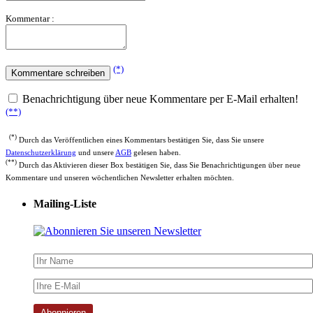
Kommentar :
(*)
Benachrichtigung über neue Kommentare per E-Mail erhalten!
(**)
(*)
Durch das Veröffentlichen eines Kommentars bestätigen Sie, dass Sie unsere
Datenschutzerklärung
und unsere
AGB
gelesen haben.
(**)
Durch das Aktivieren dieser Box bestätigen Sie, dass Sie Benachrichtigungen über neue
Kommentare und unseren wöchentlichen Newsletter erhalten möchten.
Mailing-Liste
Abonnieren