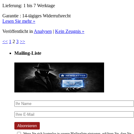
Garantie : 14-tägiges Widerrufsrecht
Lesen Sie mehr »
Veröffentlicht in
Analysen
|
Kein Zeugnis »
<<
1
2
3
>>
Mailing-Liste
Abonnieren
Wenn Sie sich kostenlos in unsere Mailingliste eintragen, erklären Sie, dass Sie
unsere
Datenschutzrichtlinie
und stimmen Sie zu, unseren wöchentlichen Newsletter