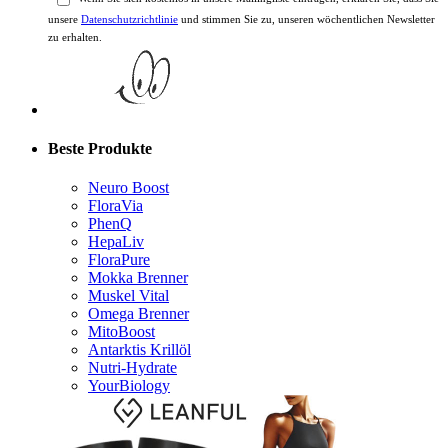
zu erhalten.
Beste Produkte
Neuro Boost
FloraVia
PhenQ
HepaLiv
FloraPure
Mokka Brenner
Muskel Vital
Omega Brenner
MitoBoost
Antarktis Krillöl
Nutri-Hydrate
YourBiology