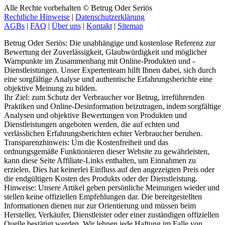
Alle Rechte vorbehalten © Betrug Oder Seriös
Rechtliche Hinweise
|
Datenschutzerklärung
AGBs
|
FAQ
|
Über uns
|
Kontakt
|
Sitemap
Betrug Oder Seriös: Die unabhängige und kostenlose Referenz zur
Bewertung der Zuverlässigkeit, Glaubwürdigkeit und möglicher
Warnpunkte im Zusammenhang mit Online-Produkten und -
Dienstleistungen. Unser Expertenteam hilft Ihnen dabei, sich durch
eine sorgfältige Analyse und authentische Erfahrungsberichte eine
objektive Meinung zu bilden.
Ihr Ziel: zum Schutz der Verbraucher vor Betrug, irreführenden
Praktiken und Online-Desinformation beizutragen, indem sorgfältige
Analysen und objektive Bewertungen von Produkten und
Dienstleistungen angeboten werden, die auf echten und
verlässlichen Erfahrungsberichten echter Verbraucher beruhen.
Transparenzhinweis: Um die Kostenfreiheit und das
ordnungsgemäße Funktionieren dieser Website zu gewährleisten,
kann diese Seite Affiliate-Links enthalten, um Einnahmen zu
erzielen. Dies hat keinerlei Einfluss auf den angezeigten Preis oder
die endgültigen Kosten des Produkts oder der Dienstleistung.
Hinweise: Unsere Artikel geben persönliche Meinungen wieder und
stellen keine offiziellen Empfehlungen dar. Die bereitgestellten
Informationen dienen nur zur Orientierung und müssen beim
Hersteller, Verkäufer, Dienstleister oder einer zuständigen offiziellen
Quelle bestätigt werden. Wir lehnen jede Haftung im Falle von