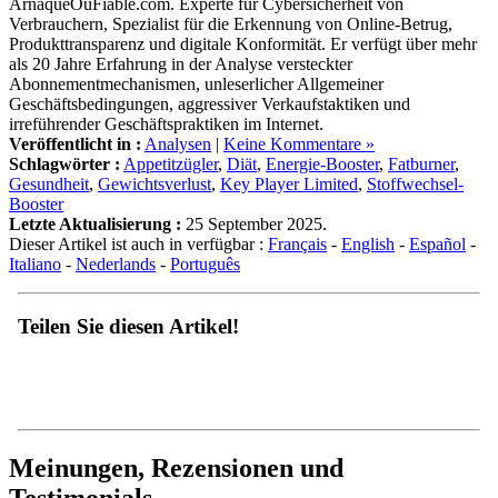
ArnaqueOuFiable.com. Experte für Cybersicherheit von
Verbrauchern, Spezialist für die Erkennung von Online-Betrug,
Produkttransparenz und digitale Konformität. Er verfügt über mehr
als 20 Jahre Erfahrung in der Analyse versteckter
Abonnementmechanismen, unleserlicher Allgemeiner
Geschäftsbedingungen, aggressiver Verkaufstaktiken und
irreführender Geschäftspraktiken im Internet.
Veröffentlicht in :
Analysen
|
Keine Kommentare »
Schlagwörter :
Appetitzügler
,
Diät
,
Energie-Booster
,
Fatburner
,
Gesundheit
,
Gewichtsverlust
,
Key Player Limited
,
Stoffwechsel-
Booster
Letzte Aktualisierung :
25 September 2025.
Dieser Artikel ist auch in verfügbar :
Français
-
English
-
Español
-
Italiano
-
Nederlands
-
Português
Teilen Sie diesen Artikel!
Meinungen, Rezensionen und