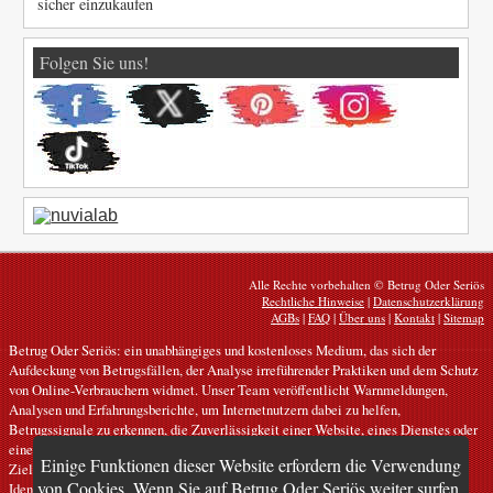
sicher einzukaufen
Folgen Sie uns!
Alle Rechte vorbehalten © Betrug Oder Seriös
Rechtliche Hinweise
|
Datenschutzerklärung
AGBs
|
FAQ
|
Über uns
|
Kontakt
|
Sitemap
Betrug Oder Seriös: ein unabhängiges und kostenloses Medium, das sich der
Aufdeckung von Betrugsfällen, der Analyse irreführender Praktiken und dem Schutz
von Online-Verbrauchern widmet. Unser Team veröffentlicht Warnmeldungen,
Analysen und Erfahrungsberichte, um Internetnutzern dabei zu helfen,
Betrugssignale zu erkennen, die Zuverlässigkeit einer Website, eines Dienstes oder
eines Angebots zu überprüfen und sich besser vor digitalen Risiken zu schützen.
Einige Funktionen dieser Website erfordern die Verwendung
Ziel ist es, zur Bekämpfung von Betrug, Phishing, gefälschten Websites,
von Cookies. Wenn Sie auf Betrug Oder Seriös weiter surfen,
Identitätsmissbrauch und manipulativen Online-Geschäftspraktiken beizutragen,