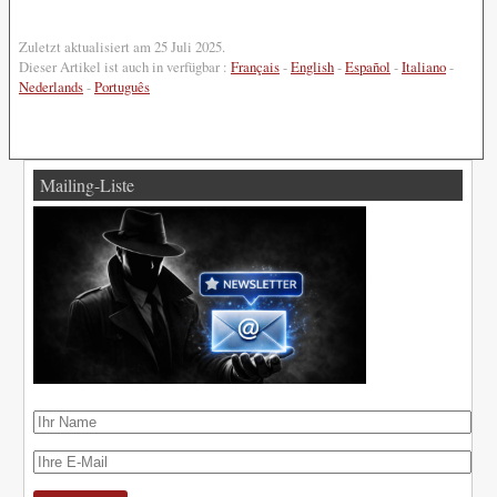
Zuletzt aktualisiert am 25 Juli 2025.
Dieser Artikel ist auch in verfügbar :
Français
-
English
-
Español
-
Italiano
-
Nederlands
-
Português
Mailing-Liste