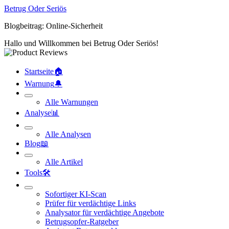
Betrug Oder Seriös
Blogbeitrag: Online-Sicherheit
Hallo und Willkommen bei Betrug Oder Seriös!
Startseite
🏠︎
Warnung
🔔︎
Alle Warnungen
Analyse
📊︎
Alle Analysen
Blog
📖︎
Alle Artikel
Tools
🛠︎
Sofortiger KI-Scan
Prüfer für verdächtige Links
Analysator für verdächtige Angebote
Betrugsopfer-Ratgeber