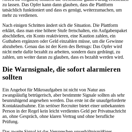
zu lassen. Das Opfer kann dann glauben, dass die Plattform
tatsächlich funktioniert und dass es genügt, weiterzumachen, um
mehr zu verdienen.
Nach einigen Schritten ändert sich die Situation. Die Plattform
erklärt, dass man eine höhere Stufe freischalten, ein Aufgabenpaket
abschließen, ein Konto reaktivieren, eine Kaution zahlen, ein
Guthaben ergänzen oder Geld einzahlen müsse, um die Gewinne
abzuheben. Genau das ist der Kern des Betrugs: Das Opfer wird
nicht mehr dafür bezahlt zu arbeiten, sondern dazu gedrängt, zu
zahlen, um weiter daran zu glauben, dass es bezahlt werden wird.
Die Warnsignale, die sofort alarmieren
sollten
Ein Angebot für Mikroaufgaben ist nicht von Natur aus
zwangsläufig betrügerisch, aber bestimmte Signale sollten als sehr
beunruhigend angesehen werden. Das erste ist die unaufgeforderte
Kontaktaufnahme. Ein seriöser Recruiter bietet einer unbekannten
Person in der Regel kein leicht verdientes Geld per Privatnachricht
an, ohne Gespräch, ohne klaren Vertrag und ohne berufliche
Prüfung.
Das zweite Signal ist das Versprechen unverhältnismäßiger