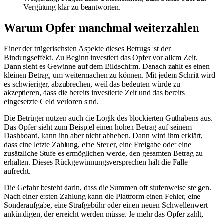
Vergütung klar zu beantworten.
Warum Opfer manchmal weiterzahlen
Einer der trügerischsten Aspekte dieses Betrugs ist der
Bindungseffekt. Zu Beginn investiert das Opfer vor allem Zeit.
Dann sieht es Gewinne auf dem Bildschirm. Danach zahlt es einen
kleinen Betrag, um weitermachen zu können. Mit jedem Schritt wird
es schwieriger, abzubrechen, weil das bedeuten würde zu
akzeptieren, dass die bereits investierte Zeit und das bereits
eingesetzte Geld verloren sind.
Die Betrüger nutzen auch die Logik des blockierten Guthabens aus.
Das Opfer sieht zum Beispiel einen hohen Betrag auf seinem
Dashboard, kann ihn aber nicht abheben. Dann wird ihm erklärt,
dass eine letzte Zahlung, eine Steuer, eine Freigabe oder eine
zusätzliche Stufe es ermöglichen werde, den gesamten Betrag zu
erhalten. Dieses Rückgewinnungsversprechen hält die Falle
aufrecht.
Die Gefahr besteht darin, dass die Summen oft stufenweise steigen.
Nach einer ersten Zahlung kann die Plattform einen Fehler, eine
Sonderaufgabe, eine Strafgebühr oder einen neuen Schwellenwert
ankündigen, der erreicht werden müsse. Je mehr das Opfer zahlt,