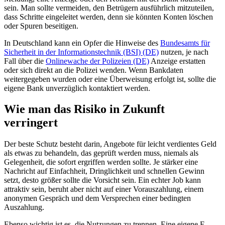
sein. Man sollte vermeiden, den Betrügern ausführlich mitzuteilen,
dass Schritte eingeleitet werden, denn sie könnten Konten löschen
oder Spuren beseitigen.
In Deutschland kann ein Opfer die Hinweise des
Bundesamts für
Sicherheit in der Informationstechnik (BSI) (DE)
nutzen, je nach
Fall über die
Onlinewache der Polizeien (DE)
Anzeige erstatten
oder sich direkt an die Polizei wenden. Wenn Bankdaten
weitergegeben wurden oder eine Überweisung erfolgt ist, sollte die
eigene Bank unverzüglich kontaktiert werden.
Wie man das Risiko in Zukunft
verringert
Der beste Schutz besteht darin, Angebote für leicht verdientes Geld
als etwas zu behandeln, das geprüft werden muss, niemals als
Gelegenheit, die sofort ergriffen werden sollte. Je stärker eine
Nachricht auf Einfachheit, Dringlichkeit und schnellen Gewinn
setzt, desto größer sollte die Vorsicht sein. Ein echter Job kann
attraktiv sein, beruht aber nicht auf einer Vorauszahlung, einem
anonymen Gespräch und dem Versprechen einer bedingten
Auszahlung.
Ebenso wichtig ist es, die Nutzungen zu trennen. Eine eigene E-