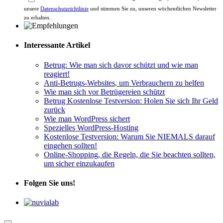
unsere
Datenschutzrichtlinie
und stimmen Sie zu, unseren wöchentlichen Newsletter
zu erhalten.
Interessante Artikel
Betrug: Wie man sich davor schützt und wie man
reagiert!
Anti-Betrugs-Websites, um Verbrauchern zu helfen
Wie man sich vor Betrügereien schützt
Betrug Kostenlose Testversion: Holen Sie sich Ihr Geld
zurück
Wie man WordPress sichert
Spezielles WordPress-Hosting
Kostenlose Testversion: Warum Sie NIEMALS darauf
eingehen sollten!
Online-Shopping, die Regeln, die Sie beachten sollten,
um sicher einzukaufen
Folgen Sie uns!