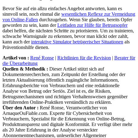
Bevor Sie auf ein allzu einfaches Angebot antworten, kann es
sinnvoll sein, noch einmal die
wesentlichen Reflexe zur Vermeidung
von Online-Fallen
durchzugehen. Wenn Sie glauben, bereits Opfer
geworden zu sein, kann der
Leitfaden zur Hilfe für Betrugsopfer
dabei helfen, die nächsten Schritte zu priorisieren. Um zu trainieren,
schwache Warnsignale zu erkennen, bevor man klickt oder zahlt,
kann auch der
interaktive Simulator betrügerischer Situationen
als
Präventionshilfe dienen.
Artikel von :
René Ronse
|
Richtlinien für die Revision
|
Berater für
die Überarbeitung
Quellen & Methodik :
Dieser Artikel stützt sich auf
Dokumentenrecherchen, zum Zeitpunkt der Erstellung oder der
letzten Aktualisierung öffentlich zugängliche Informationen,
Erfahrungsberichte von Verbrauchern und eine redaktionelle
Analyse von Betrug oder Seriös. Ziel ist es, die Risiken,
Betrugsmechanismen und richtigen Verhaltensweisen gegenüber
irreführenden Online-Praktiken verständlich zu erklären.
Über den Autor :
René Ronse, Verantwortlicher von
ArnaqueOuFiable.com. Experte für Cybersicherheit von
Verbrauchern, Spezialist für die Erkennung von Online-Betrug,
Produkttransparenz und digitale Konformität. Er verfügt über mehr
als 20 Jahre Erfahrung in der Analyse versteckter
Abonnementmechanismen, unleserlicher Allgemeiner