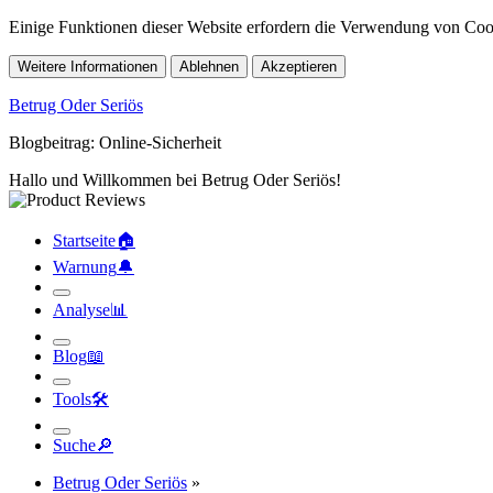
Einige Funktionen dieser Website erfordern die Verwendung von Cook
Weitere Informationen
Ablehnen
Akzeptieren
Betrug Oder Seriös
Blogbeitrag: Online-Sicherheit
Hallo und Willkommen bei Betrug Oder Seriös!
Startseite
🏠︎
Warnung
🔔︎
Analyse
📊︎
Blog
📖︎
Tools
🛠︎
Suche
🔎︎
Betrug Oder Seriös
»