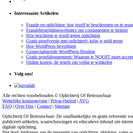
Interessante Artikelen
Fraude en oplichting: hoe jezelf te beschermen en te reag
Fraudebestrijdingswebsites om consumenten te helpen
Hoe bescherm je jezelf tegen oplichting
Gratis proefversie met oplichterij: krijg je geld terug
Hoe WordPress beveiligen
Gespecialiseerde WordPress Hosting
Gratis proefabonnement: Waarom je NOOIT moet accept
Online kopen, de regels om veilig te winkelen
Volg ons!
Alle rechten voorbehouden © Oplichterij Of Betrouwbaar
Wettelijke kennisgeving
|
Privacybeleid
|
AVG
FAQ
|
Over Ons
|
Contact
|
Sitemap
Oplichterij Of Betrouwbaar: De onafhankelijke en gratis referentie v
publiceert artikelen, waarschuwingen en educatieve inhoud om interne
digitale oplichting.
Het doel: bijdragen aan de preventie van oplichting, phishing, valse 