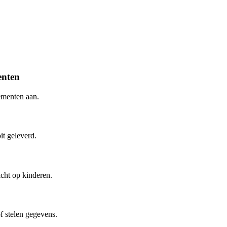
enten
ementen aan.
it geleverd.
cht op kinderen.
 stelen gegevens.