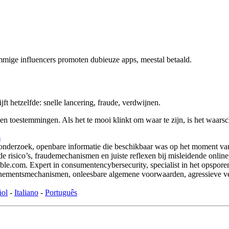
mmige influencers promoten dubieuze apps, meestal betaald.
t hetzelfde: snelle lancering, fraude, verdwijnen.
 toestemmingen. Als het te mooi klinkt om waar te zijn, is het waarschi
s
 onderzoek, openbare informatie die beschikbaar was op het moment van
e risico’s, fraudemechanismen en juiste reflexen bij misleidende onlinep
com. Expert in consumentencybersecurity, specialist in het opsporen va
onnementsmechanismen, onleesbare algemene voorwaarden, agressieve v
ñol
-
Italiano
-
Português