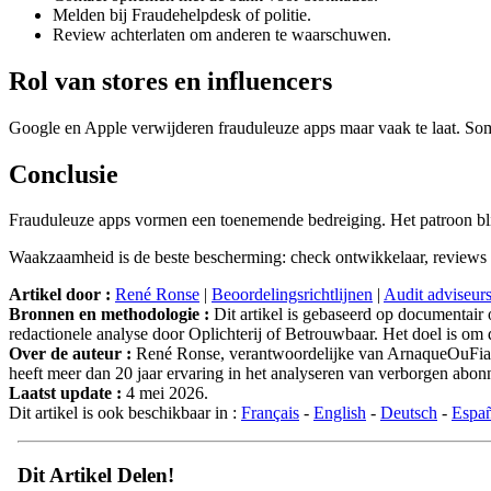
Melden bij Fraudehelpdesk of politie.
Review achterlaten om anderen te waarschuwen.
Rol van stores en influencers
Google en Apple verwijderen frauduleuze apps maar vaak te laat. So
Conclusie
Frauduleuze apps vormen een toenemende bedreiging. Het patroon blijf
Waakzaamheid is de beste bescherming: check ontwikkelaar, reviews en
Artikel door :
René Ronse
|
Beoordelingsrichtlijnen
|
Audit adviseur
Bronnen en methodologie :
Dit artikel is gebaseerd op documentair
redactionele analyse door Oplichterij of Betrouwbaar. Het doel is om d
Over de auteur :
René Ronse, verantwoordelijke van ArnaqueOuFiable.
heeft meer dan 20 jaar ervaring in het analyseren van verborgen ab
Laatst update :
4 mei 2026.
Dit artikel is ook beschikbaar in :
Français
-
English
-
Deutsch
-
Espa
Dit Artikel Delen!