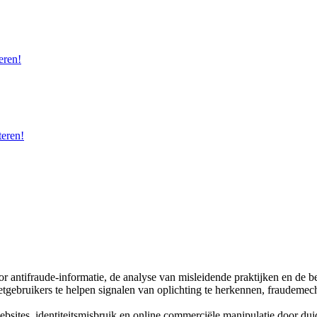
eren!
eren!
oor antifraude-informatie, de analyse van misleidende praktijken en de
tgebruikers te helpen signalen van oplichting te herkennen, fraudemech
websites, identiteitsmisbruik en online commerciële manipulatie door dui