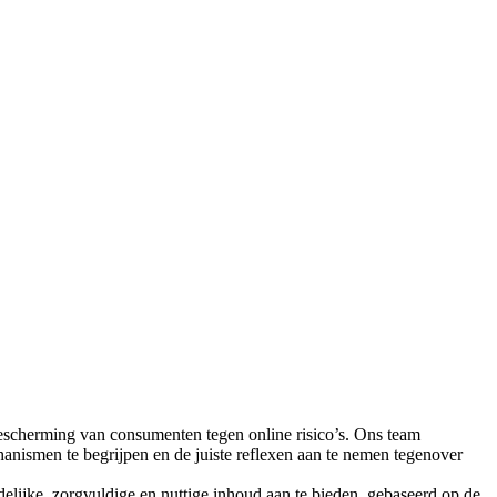
 bescherming van consumenten tegen online risico’s. Ons team
anismen te begrijpen en de juiste reflexen aan te nemen tegenover
delijke, zorgvuldige en nuttige inhoud aan te bieden, gebaseerd op de