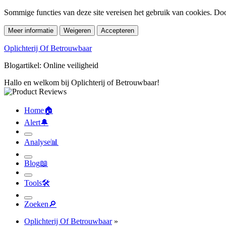
Sommige functies van deze site vereisen het gebruik van cookies. Doo
Meer informatie
Weigeren
Accepteren
Oplichterij Of Betrouwbaar
Blogartikel: Online veiligheid
Hallo en welkom bij Oplichterij of Betrouwbaar!
Home
🏠︎
Alert
🔔︎
Analyse
📊︎
Blog
📖︎
Tools
🛠︎
Zoeken
🔎︎
Oplichterij Of Betrouwbaar
»