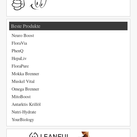
Beste Produkte
Neuro Boost
FloraVia
PhenQ
HepaLiv
FloraPure
Mokka Brenner
Muskel Vital
Omega Brenner
MitoBoost
Antarktis Krillöl
Nutri-Hydrate
YourBiology