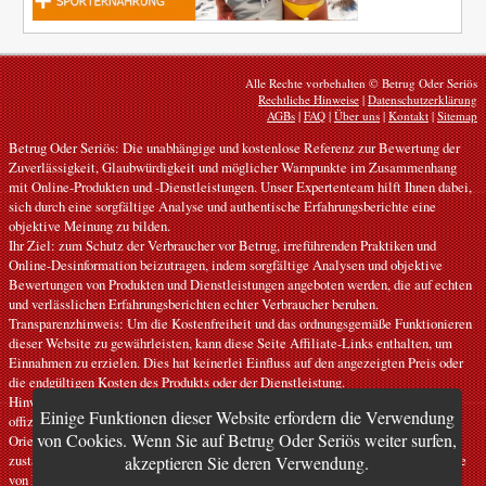
Alle Rechte vorbehalten © Betrug Oder Seriös
Rechtliche Hinweise
|
Datenschutzerklärung
AGBs
|
FAQ
|
Über uns
|
Kontakt
|
Sitemap
Betrug Oder Seriös: Die unabhängige und kostenlose Referenz zur Bewertung der
Zuverlässigkeit, Glaubwürdigkeit und möglicher Warnpunkte im Zusammenhang
mit Online-Produkten und -Dienstleistungen. Unser Expertenteam hilft Ihnen dabei,
sich durch eine sorgfältige Analyse und authentische Erfahrungsberichte eine
objektive Meinung zu bilden.
Ihr Ziel: zum Schutz der Verbraucher vor Betrug, irreführenden Praktiken und
Online-Desinformation beizutragen, indem sorgfältige Analysen und objektive
Bewertungen von Produkten und Dienstleistungen angeboten werden, die auf echten
und verlässlichen Erfahrungsberichten echter Verbraucher beruhen.
Transparenzhinweis: Um die Kostenfreiheit und das ordnungsgemäße Funktionieren
dieser Website zu gewährleisten, kann diese Seite Affiliate-Links enthalten, um
Einnahmen zu erzielen. Dies hat keinerlei Einfluss auf den angezeigten Preis oder
die endgültigen Kosten des Produkts oder der Dienstleistung.
Hinweise: Unsere Artikel geben persönliche Meinungen wieder und stellen keine
Einige Funktionen dieser Website erfordern die Verwendung
offiziellen Empfehlungen dar. Die bereitgestellten Informationen dienen nur zur
von Cookies. Wenn Sie auf Betrug Oder Seriös weiter surfen,
Orientierung und müssen beim Hersteller, Verkäufer, Dienstleister oder einer
zuständigen offiziellen Quelle bestätigt werden. Wir lehnen jede Haftung im Falle
akzeptieren Sie deren Verwendung.
von Fehlern oder missbräuchlicher Verwendung ab. Wenn Sie eine Ungenauigkeit