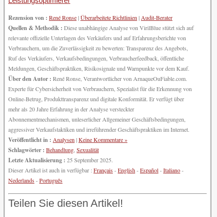
Leistungsoptimierer
Rezension von :
René Ronse
|
Überarbeitete Richtlinien
|
Audit-Berater
Quellen & Methodik :
Diese unabhängige Analyse von VirilBlue stützt sich auf
relevante offizielle Unterlagen des Verkäufers und auf Erfahrungsberichte von
Verbrauchern, um die Zuverlässigkeit zu bewerten: Transparenz des Angebots,
Ruf des Verkäufers, Verkaufsbedingungen, Verbraucherfeedback, öffentliche
Meldungen, Geschäftspraktiken, Risikosignale und Warnpunkte vor dem Kauf.
Über den Autor :
René Ronse, Verantwortlicher von ArnaqueOuFiable.com.
Experte für Cybersicherheit von Verbrauchern, Spezialist für die Erkennung von
Online-Betrug, Produkttransparenz und digitale Konformität. Er verfügt über
mehr als 20 Jahre Erfahrung in der Analyse versteckter
Abonnementmechanismen, unleserlicher Allgemeiner Geschäftsbedingungen,
aggressiver Verkaufstaktiken und irreführender Geschäftspraktiken im Internet.
Veröffentlicht in :
Analysen
|
Keine Kommentare »
Schlagwörter :
Behandlung
,
Sexualität
Letzte Aktualisierung :
25 September 2025.
Dieser Artikel ist auch in verfügbar :
Français
-
English
-
Español
-
Italiano
-
Nederlands
-
Português
Teilen Sie diesen Artikel!