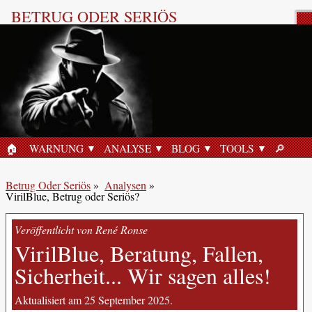
BETRUG ODER SERIÖS
Produktbewertung
🏠︎
WARNUNG
ANALYSE
BLOG
TOOLS
🔎︎
STARTSEITE
SUCHE
Betrug Oder Seriös
»
Analysen
»
VirilBlue, Betrug oder Seriös?
Veröffentlicht von René Ronse
VirilBlue, Beratung, Fallen,
Sicherheit... Wir sagen alles!
Aktualisiert am 25 September 2025.