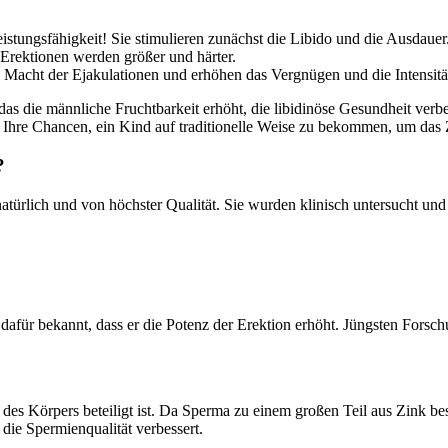
tungsfähigkeit! Sie stimulieren zunächst die Libido und die Ausdauer
Erektionen werden größer und härter.
e Macht der Ejakulationen und erhöhen das Vergnügen und die Intensit
s die männliche Fruchtbarkeit erhöht, die libidinöse Gesundheit verbess
hre Chancen, ein Kind auf traditionelle Weise zu bekommen, um das
?
 natürlich und von höchster Qualität. Sie wurden klinisch untersucht un
d dafür bekannt, dass er die Potenz der Erektion erhöht. Jüngsten For
des Körpers beteiligt ist. Da Sperma zu einem großen Teil aus Zink best
die Spermienqualität verbessert.