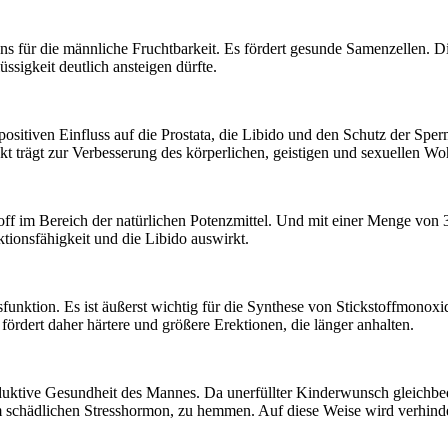
s für die männliche Fruchtbarkeit. Es fördert gesunde Samenzellen. D
ssigkeit deutlich ansteigen dürfte.
positiven Einfluss auf die Prostata, die Libido und den Schutz der Sper
t trägt zur Verbesserung des körperlichen, geistigen und sexuellen Wo
rkstoff im Bereich der natürlichen Potenzmittel. Und mit einer Menge v
ektionsfähigkeit und die Libido auswirkt.
unktion. Es ist äußerst wichtig für die Synthese von Stickstoffmonoxi
ördert daher härtere und größere Erektionen, die länger anhalten.
oduktive Gesundheit des Mannes. Da unerfüllter Kinderwunsch gleichbede
m schädlichen Stresshormon, zu hemmen. Auf diese Weise wird verhindert