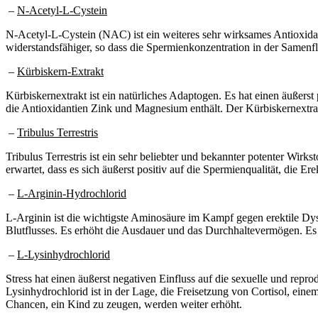
–
N-Acetyl-L-Cystein
N-Acetyl-L-Cystein (NAC) ist ein weiteres sehr wirksames Antioxidan
widerstandsfähiger, so dass die Spermienkonzentration in der Samenflü
–
Kürbiskern-Extrakt
Kürbiskernextrakt ist ein natürliches Adaptogen. Es hat einen äußerst 
die Antioxidantien Zink und Magnesium enthält. Der Kürbiskernextrak
–
Tribulus Terrestris
Tribulus Terrestris ist ein sehr beliebter und bekannter potenter Wi
erwartet, dass es sich äußerst positiv auf die Spermienqualität, die Er
–
L-Arginin-Hydrochlorid
L-Arginin ist die wichtigste Aminosäure im Kampf gegen erektile Dysf
Blutflusses. Es erhöht die Ausdauer und das Durchhaltevermögen. Es f
–
L-Lysinhydrochlorid
Stress hat einen äußerst negativen Einfluss auf die sexuelle und repr
Lysinhydrochlorid ist in der Lage, die Freisetzung von Cortisol, eine
Chancen, ein Kind zu zeugen, werden weiter erhöht.