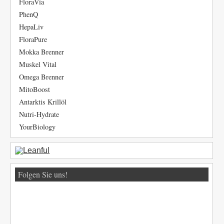
FloraVia
PhenQ
HepaLiv
FloraPure
Mokka Brenner
Muskel Vital
Omega Brenner
MitoBoost
Antarktis Krillöl
Nutri-Hydrate
YourBiology
Folgen Sie uns!