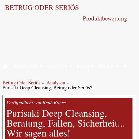
BETRUG ODER SERIÖS
Produktbewertung
🏠︎
WARNUNG
ANALYSE
BLOG
TOOLS
🔎︎
STARTSEITE
SUCHE
Betrug Oder Seriös
»
Analysen
»
Purisaki Deep Cleansing, Betrug oder Seriös?
Veröffentlicht von René Ronse
Purisaki Deep Cleansing,
Beratung, Fallen, Sicherheit...
Wir sagen alles!