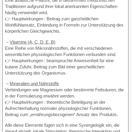
Eine asiatische Pflanze, die in bestimmten medizinischen
Traditionen aufgrund ihrer lokal anerkannten Eigenschaften
häufig verwendet wird.
👉 Hauptwirkungen : Beitrag zum ganzheitlichen
Wohlfühlansatz, Einbindung in Formeln zur Unterstützung des
körperlichen Gleichgewichts.
–
Vitamine (A, C, D, E, B)
Eine Reihe von Mikronährstoffen, die mit verschiedenen
wesentlichen physiologischen Funktionen verbunden sind.
👉 Hauptwirkungen : beanspruchte Anwesenheit für eine
kutane Zufuhr, Beitrag zum Bild einer ganzheitlichen
Unterstützung des Organismus.
–
Mineralien und Nährstoffe
Verbindungen wie Magnesium oder bestimmte Fettsäuren, die
in der Formulierung erwähnt werden.
👉 Hauptwirkungen : theoretische Beteiligung an der
Aufrechterhaltung normaler physiologischer Funktionen,
Beitrag zum „ernährungsbezogenen“ Ansatz des Produkts.
Alle diese Elemente fügen sich in eine Synergielogik ein, die
darauf abzielt, lokale Stimulation, thermische Interaktion und