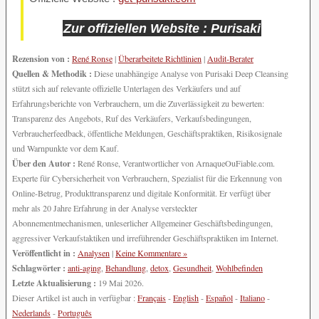
Zur offiziellen Website : Purisaki
Rezension von :
René Ronse
|
Überarbeitete Richtlinien
|
Audit-Berater
Quellen & Methodik :
Diese unabhängige Analyse von Purisaki Deep Cleansing
stützt sich auf relevante offizielle Unterlagen des Verkäufers und auf
Erfahrungsberichte von Verbrauchern, um die Zuverlässigkeit zu bewerten:
Transparenz des Angebots, Ruf des Verkäufers, Verkaufsbedingungen,
Verbraucherfeedback, öffentliche Meldungen, Geschäftspraktiken, Risikosignale
und Warnpunkte vor dem Kauf.
Über den Autor :
René Ronse, Verantwortlicher von ArnaqueOuFiable.com.
Experte für Cybersicherheit von Verbrauchern, Spezialist für die Erkennung von
Online-Betrug, Produkttransparenz und digitale Konformität. Er verfügt über
mehr als 20 Jahre Erfahrung in der Analyse versteckter
Abonnementmechanismen, unleserlicher Allgemeiner Geschäftsbedingungen,
aggressiver Verkaufstaktiken und irreführender Geschäftspraktiken im Internet.
Veröffentlicht in :
Analysen
|
Keine Kommentare »
Schlagwörter :
anti-aging
,
Behandlung
,
detox
,
Gesundheit
,
Wohlbefinden
Letzte Aktualisierung :
19 Mai 2026.
Dieser Artikel ist auch in verfügbar :
Français
-
English
-
Español
-
Italiano
-
Nederlands
-
Português