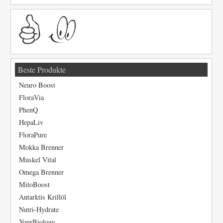
Beste Produkte
Neuro Boost
FloraVia
PhenQ
HepaLiv
FloraPure
Mokka Brenner
Muskel Vital
Omega Brenner
MitoBoost
Antarktis Krillöl
Nutri-Hydrate
YourBiology