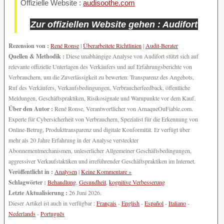
Offizielle Website :
audisoothe.com
Zur offiziellen Website gehen : Audifort
Rezension von :
René Ronse
|
Überarbeitete Richtlinien
|
Audit-Berater
Quellen & Methodik :
Diese unabhängige Analyse von Audifort stützt sich auf
relevante offizielle Unterlagen des Verkäufers und auf Erfahrungsberichte von
Verbrauchern, um die Zuverlässigkeit zu bewerten: Transparenz des Angebots,
Ruf des Verkäufers, Verkaufsbedingungen, Verbraucherfeedback, öffentliche
Meldungen, Geschäftspraktiken, Risikosignale und Warnpunkte vor dem Kauf.
Über den Autor :
René Ronse, Verantwortlicher von ArnaqueOuFiable.com.
Experte für Cybersicherheit von Verbrauchern, Spezialist für die Erkennung von
Online-Betrug, Produkttransparenz und digitale Konformität. Er verfügt über
mehr als 20 Jahre Erfahrung in der Analyse versteckter
Abonnementmechanismen, unleserlicher Allgemeiner Geschäftsbedingungen,
aggressiver Verkaufstaktiken und irreführender Geschäftspraktiken im Internet.
Veröffentlicht in :
Analysen
|
Keine Kommentare »
Schlagwörter :
Behandlung
,
Gesundheit
,
kognitive Verbesserung
Letzte Aktualisierung :
26 Juni 2026.
Dieser Artikel ist auch in verfügbar :
Français
-
English
-
Español
-
Italiano
-
Nederlands
-
Português