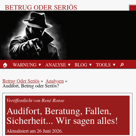
BETRUG ODER SERIÖS
Produktbewertung
🏠︎
WARNUNG
ANALYSE
BLOG
TOOLS
🔎︎
STARTSEITE
SUCHE
Betrug Oder Seriös
»
Analysen
»
Audifort, Betrug oder Seriös?
Veröffentlicht von René Ronse
Audifort, Beratung, Fallen,
Sicherheit... Wir sagen alles!
Aktualisiert am 26 Juni 2026.