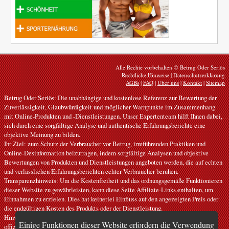
Alle Rechte vorbehalten © Betrug Oder Seriös
Rechtliche Hinweise
|
Datenschutzerklärung
AGBs
|
FAQ
|
Über uns
|
Kontakt
|
Sitemap
Betrug Oder Seriös: Die unabhängige und kostenlose Referenz zur Bewertung der
Zuverlässigkeit, Glaubwürdigkeit und möglicher Warnpunkte im Zusammenhang
mit Online-Produkten und -Dienstleistungen. Unser Expertenteam hilft Ihnen dabei,
sich durch eine sorgfältige Analyse und authentische Erfahrungsberichte eine
objektive Meinung zu bilden.
Ihr Ziel: zum Schutz der Verbraucher vor Betrug, irreführenden Praktiken und
Online-Desinformation beizutragen, indem sorgfältige Analysen und objektive
Bewertungen von Produkten und Dienstleistungen angeboten werden, die auf echten
und verlässlichen Erfahrungsberichten echter Verbraucher beruhen.
Transparenzhinweis: Um die Kostenfreiheit und das ordnungsgemäße Funktionieren
dieser Website zu gewährleisten, kann diese Seite Affiliate-Links enthalten, um
Einnahmen zu erzielen. Dies hat keinerlei Einfluss auf den angezeigten Preis oder
die endgültigen Kosten des Produkts oder der Dienstleistung.
Hinweise: Unsere Artikel geben persönliche Meinungen wieder und stellen keine
Einige Funktionen dieser Website erfordern die Verwendung
offiziellen Empfehlungen dar. Die bereitgestellten Informationen dienen nur zur